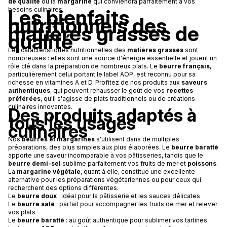
de qualité
ou la
margarine
qui conviendra parfaitement à vos
Les bienfaits
besoins culinaires.
nutritionnels des
matières grasses de
qualité
Les caractéristiques nutritionnelles des
matières grasses
sont
nombreuses : elles sont une source d'énergie essentielle et jouent un
rôle clé dans la préparation de nombreux plats. Le
beurre français
,
particulièrement celui portant le label AOP, est reconnu pour sa
richesse en vitamines A et D. Profitez de nos produits aux
saveurs
authentiques
, qui peuvent rehausser le goût de vos
recettes
préférées
, qu'il s'agisse de plats traditionnels ou de créations
culinaires innovantes.
Des produits adaptés à
tous les usages
culinaires
Nos
beurres et margarines
s'utilisent dans de multiples
préparations, des plus simples aux plus élaborées. Le
beurre baratté
apporte une saveur incomparable à vos pâtisseries, tandis que le
beurre demi-sel
sublime parfaitement vos fruits de mer et
poissons
.
La
margarine végétale
, quant à elle, constitue une excellente
alternative pour les préparations végétariennes ou pour ceux qui
recherchent des options différentes.
Le
beurre doux
: idéal pour la pâtisserie et les sauces délicates
Le
beurre salé
: parfait pour accompagner les fruits de mer et relever
vos plats
Le
beurre baratté
: au goût authentique pour sublimer vos tartines