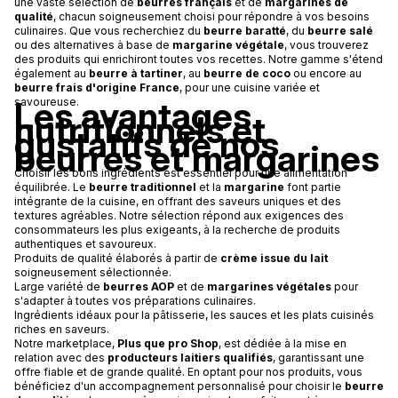
une vaste sélection de
beurres français
et de
margarines de
qualité
, chacun soigneusement choisi pour répondre à vos besoins
culinaires. Que vous recherchiez du
beurre baratté
, du
beurre salé
ou des alternatives à base de
margarine végétale
, vous trouverez
des produits qui enrichiront toutes vos recettes. Notre gamme s'étend
également au
beurre à tartiner
, au
beurre de coco
ou encore au
beurre frais d'origine France
, pour une cuisine variée et
Les avantages
savoureuse.
nutritionnels et
gustatifs de nos
beurres et margarines
Choisir les bons ingrédients est essentiel pour une alimentation
équilibrée. Le
beurre traditionnel
et la
margarine
font partie
intégrante de la cuisine, en offrant des saveurs uniques et des
textures agréables. Notre sélection répond aux exigences des
consommateurs les plus exigeants, à la recherche de produits
authentiques et savoureux.
Produits de qualité élaborés à partir de
crème issue du lait
soigneusement sélectionnée.
Large variété de
beurres AOP
et de
margarines végétales
pour
s'adapter à toutes vos préparations culinaires.
Ingrédients idéaux pour la pâtisserie, les sauces et les plats cuisinés
riches en saveurs.
Notre marketplace,
Plus que pro Shop
, est dédiée à la mise en
relation avec des
producteurs laitiers qualifiés
, garantissant une
offre fiable et de grande qualité. En optant pour nos produits, vous
bénéficiez d'un accompagnement personnalisé pour choisir le
beurre