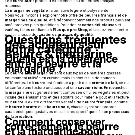
Le
beurre AOP
: produit d'excellence issu de terroirs français
reconnus
La
margarine végétale
: alternative légère et polyvalente
Nous vous invitons à explorer notre offre de
beurres français
et de
margarines de qualité
, et à découvrir comment nos produits peuvent
améliorer vos plats quotidiens. Pour des
recettes délicieuses
et
variées, faites confiance à
Plus que pro Shop
, et laissez-vous tenter
Questions fréquentes
par la richesse des
matières grasses de qualité
.
des acheteurs sur
notre catégorie
Beurre & margarine
Quelle est la différence
entre le beurre et la
margarine ?
Le
beurre
et la
margarine
sont deux types de matières grasses
couramment utilisés en cuisine, mais ils sont issus de sources
différentes. Le
beurre
est fabriqué à partir de la
crème de lait
, ce qui
lui confère une texture onctueuse et une
saveur riche
. En revanche,
la
margarine
est généralement composée d'huiles végétales et peut
inclure des émulsifiants et des additifs pour imiter le goût et la texture
du
beurre
. Il existe différentes variétés de
beurre français
, comme
le
beurre baratté
et le
beurre salé
, chacun ayant ses propres
caractéristiques gustatives et culinaires spécifiques à son
processus
de fabrication
.
Comment conserver
correctement le beurre
et la margarine pour