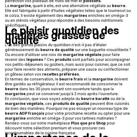
perfection vos plateaux de fruits de mer et
poissons
.
La
margarine
, quant à elle, est une alternative végétale au
beurre
.
Elle est fabriquée à partir d'huiles végétales telles que le tournesol ou
le colza. Il existe également des
margarines
enrichies en oméga-3
ou en stérols végétaux pour répondre à des besoins nutritionnels
spécifiques.
Le plaisir quotidien des
matières grasses de
qualité
L'un des grands plaisirs du quotidien n'est-il pas d'étaler
généreusement du
beurre de qualité
sur une baguette croustillante ?
Ou encore d'utiliser une noix de
margarine végétale
pour faire
revenir des
légumes
? Ces
produits
sont parfaits pour accompagner
vos petits-déjeuners ou goûters, mais aussi pour cuisiner, que ce soit
pour faire revenir des aliments, préparer une sauce ou confectionner
un gâteau selon vos
recettes préférées
.
En termes de conservation, le
beurre frais
et la
margarine
doivent
être gardés au réfrigérateur. Il est recommandé de consommer le
beurre
dans les 30 jours suivant son ouverture tandis que la
margarine
peut se conserver jusqu'à 2 mois après l'ouverture.
En conclusion, que vous soyez adepte du
beurre baratté
ou de la
margarine végétale
, ces
produits de qualité
peuvent être cuisinés
de bien des manières. Pourquoi ne pas essayer un nouveau type de
beurre AOP français
pour votre prochaine recette ou opter pour une
margarine
enrichie en oméga-3 pour vos tartines matinales ?
Rendez-vous sur notre marketplace
Plus que pro Shop
pour
découvrir notre sélection premium et vous procurer ces
incontournables de la cuisine française.