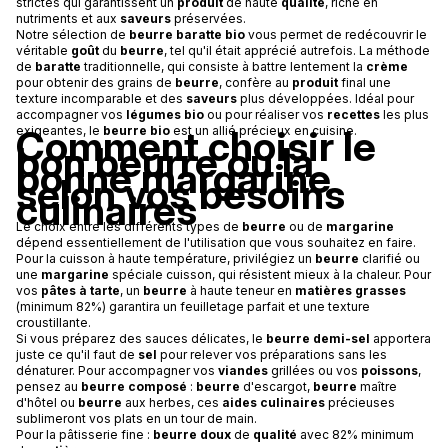
strictes qui garantissent un
produit
de haute
qualité
, riche en
nutriments et aux
saveurs
préservées.
Notre sélection de
beurre baratte bio
vous permet de redécouvrir le
véritable
goût
du
beurre
, tel qu'il était apprécié autrefois. La méthode
de
baratte
traditionnelle, qui consiste à battre lentement la
crème
pour obtenir des grains de
beurre
, confère au
produit
final une
texture incomparable et des
saveurs
plus développées. Idéal pour
accompagner vos
légumes bio
ou pour réaliser vos
recettes
les plus
Comment choisir le
exigeantes, le
beurre bio
est un allié précieux en cuisine.
bon beurre ou la
bonne margarine
selon vos besoins
culinaires
Le choix entre les différents types de
beurre
ou de
margarine
dépend essentiellement de l'utilisation que vous souhaitez en faire.
Pour la cuisson à haute température, privilégiez un
beurre
clarifié ou
une
margarine
spéciale cuisson, qui résistent mieux à la chaleur. Pour
vos
pâtes à tarte
, un
beurre
à haute teneur en
matières grasses
(minimum 82%) garantira un feuilletage parfait et une texture
croustillante.
Si vous préparez des sauces délicates, le
beurre demi-sel
apportera
juste ce qu'il faut de
sel
pour relever vos préparations sans les
dénaturer. Pour accompagner vos
viandes
grillées ou vos
poissons
,
pensez au
beurre composé
:
beurre
d'escargot,
beurre
maître
d'hôtel ou
beurre
aux herbes, ces
aides culinaires
précieuses
sublimeront vos plats en un tour de main.
Pour la pâtisserie fine :
beurre doux
de
qualité
avec 82% minimum