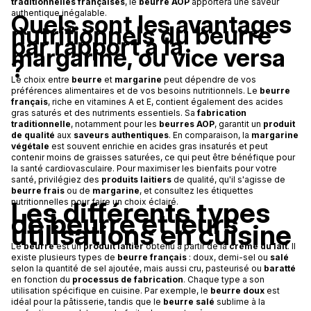
traditionnelles françaises
, le
beurre AOP
apportera une saveur
authentique inégalable.
Quels sont les avantages
nutritionnels du beurre
par rapport à la
margarine, ou vice versa
?
Le choix entre
beurre
et
margarine
peut dépendre de vos
préférences alimentaires et de vos besoins nutritionnels. Le
beurre
français
, riche en vitamines A et E, contient également des acides
gras saturés et des nutriments essentiels. Sa
fabrication
traditionnelle
, notamment pour les
beurres AOP
, garantit un
produit
de qualité
aux
saveurs authentiques
. En comparaison, la
margarine
végétale
est souvent enrichie en acides gras insaturés et peut
contenir moins de graisses saturées, ce qui peut être bénéfique pour
la santé cardiovasculaire. Pour maximiser les bienfaits pour votre
santé, privilégiez des
produits laitiers
de qualité, qu'il s'agisse de
beurre frais
ou de
margarine
, et consultez les étiquettes
Les différents types
nutritionnelles pour faire un choix éclairé.
de beurre et leurs
utilisations en cuisine
Le
beurre
est un
produit laitier
obtenu à partir de la
crème du lait
. Il
existe plusieurs types de
beurre français
: doux, demi-sel ou
salé
selon la quantité de sel ajoutée, mais aussi cru, pasteurisé ou
baratté
en fonction du
processus de fabrication
. Chaque type a son
utilisation spécifique en cuisine. Par exemple, le
beurre doux
est
idéal pour la pâtisserie, tandis que le
beurre salé
sublime à la