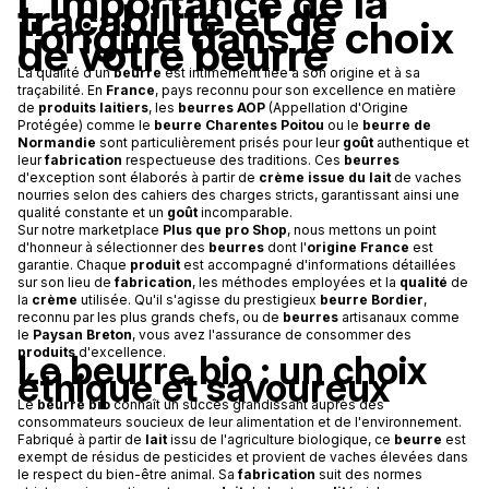
L'importance de la
traçabilité et de
l'origine dans le choix
de votre beurre
La qualité d'un
beurre
est intimement liée à son origine et à sa
traçabilité. En
France
, pays reconnu pour son excellence en matière
de
produits laitiers
, les
beurres AOP
(Appellation d'Origine
Protégée) comme le
beurre Charentes Poitou
ou le
beurre de
Normandie
sont particulièrement prisés pour leur
goût
authentique et
leur
fabrication
respectueuse des traditions. Ces
beurres
d'exception sont élaborés à partir de
crème issue du lait
de vaches
nourries selon des cahiers des charges stricts, garantissant ainsi une
qualité constante et un
goût
incomparable.
Sur notre marketplace
Plus que pro Shop
, nous mettons un point
d'honneur à sélectionner des
beurres
dont l'
origine France
est
garantie. Chaque
produit
est accompagné d'informations détaillées
sur son lieu de
fabrication
, les méthodes employées et la
qualité
de
la
crème
utilisée. Qu'il s'agisse du prestigieux
beurre Bordier
,
reconnu par les plus grands chefs, ou de
beurres
artisanaux comme
le
Paysan Breton
, vous avez l'assurance de consommer des
produits
d'excellence.
Le beurre bio : un choix
éthique et savoureux
Le
beurre bio
connaît un succès grandissant auprès des
consommateurs soucieux de leur alimentation et de l'environnement.
Fabriqué à partir de
lait
issu de l'agriculture biologique, ce
beurre
est
exempt de résidus de pesticides et provient de vaches élevées dans
le respect du bien-être animal. Sa
fabrication
suit des normes