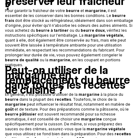
préserver leur fraîcheur
?
Pour garantir la fraîcheur de votre
beurre
et
margarine
, il est
essentiel de les conserver dans les bonnes conditions. Le
beurre
frais
doit être stocké au réfrigérateur, idéalement dans son emballage
d'origine, pour éviter qu'il n'absorbe les odeurs des autres aliments. Si
vous achetez du
beurre à tartiner
ou du
beurre doux
, vérifiez les
instructions spécifiques sur l'emballage. La
margarine végétale
,
quant à elle, doit également être conservée au frais, mais elle peut
souvent être laissée à température ambiante pour une utilisation
immédiate, en respectant les recommandations du fabricant. Pour
prolonger leur durée de vie, vous pouvez également congeler le
beurre de qualité
ou la
margarine
, en les coupant en portions
pratiques.
Peut-on utiliser de la
margarine en
remplacement du beurre
dans toutes les recettes
de cuisine ?
En général, il est possible d'utiliser de la
margarine
à la place du
beurre
dans la plupart des
recettes
. Toutefois, le choix de la
margarine
peut influencer le résultat final, notamment en matière de
goût
et de texture. Pour des préparations comme la pâtisserie, où le
beurre pâtissier
est souvent recommandé pour sa richesse
aromatique, il est conseillé de choisir une
margarine
conçue
spécifiquement pour la cuisson. De même, si vous préparez des
sauces ou des crèmes, assurez-vous que la
margarine végétale
que vous utilisez se fond bien dans la préparation. Pour des
recettes