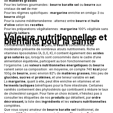
de
matières grasses
Pour les tartines gourmandes :
beurre baratte sel
ou
beurre
aux
cristaux de
sel
de mer
Pour les régimes spécifiques :
margarine
enrichie en oméga-3 ou
beurre
allégé
Pour la cuisine méditerranéenne : alternez entre
beurre
et
huile
d'olive
selon les
recettes
Pour les préparations végétaliennes :
margarine
100% végétale sans
produits laitiers
Valeurs nutritionnelles et
bienfaits pour la santé
Contrairement aux idées reçues, le
beurre
consommé avec
modération présente de nombreux atouts nutritionnels. Riche en
vitamines liposolubles (A, D, E, K), il contient également des
acides
gras saturés
qui, lorsqu'ils sont consommés dans le cadre d'une
alimentation équilibrée, participent au bon fonctionnement de
l'organisme. Les
valeurs nutritionnelles énergétiques
du
beurre
varient selon sa composition : en moyenne, on compte 740
kcal
pour
100g de
beurre
, avec environ 82% de
matières grasses
, très peu de
glucides
,
sucres
et
protéines
, et une teneur variable en
sel
.
La
margarine
, quant à elle, peut être enrichie en vitamines et en
ferments lactiques
bénéfiques pour la flore intestinale. Certaines
variétés contiennent des phytostérols qui contribuent à réduire le taux
de cholestérol sanguin. Pour faire un choix éclairé, n'hésitez pas à
consulter les étiquettes de nos
produits
qui détaillent, par
ordre
décroissant
, la liste des
ingrédients
et les
valeurs nutritionnelles
complètes.
Que vous soyez amateur de
beurre baratte sel
traditionnel, de