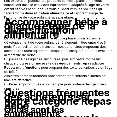
Les experts en puériculture présents sur notre plateforme vous
conseillent dans le choix des équipements adaptés à l'âge de votre
enfant et à vos habitudes. Ils vous guident vers les solutions qui
faciliteront la
diversification alimentaire
et l'apprentissage de
Accompagner bébé à
l'autonomie de votre enfant, étape par étape.
chaque étape de la
diversification
alimentaire
La
diversification alimentaire
est une phase cruciale dans le
développement de votre enfant, généralement initiée entre 4 et 6
mois. Pour faciliter cette transition, nos partenaires proposent des
accessoires spécifiquement conçus pour chaque étape de l'évolution
alimentaire de bébé.
Du passage des liquides aux purées, puis aux petits morceaux,
chaque progression nécessite des
équipements repas
adaptés :
Robots multifonctions
pour préparer des textures variées selon l'âge
de bébé
Assiettes compartimentées pour présenter différents aliments de
manière attractive
Cuillères ergonomiques à bout souple pour protéger les gencives
Questions fréquentes
sensibles
des acheteurs sur
notre catégorie Repas
Bébé
Quels sont les
équipements