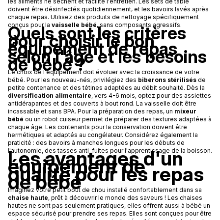
les aliments ne sèchent et facilite l'entretien. Les sets de table
doivent être désinfectés quotidiennement, et les bavoirs lavés après
chaque repas. Utilisez des produits de nettoyage spécifiquement
conçus pour la
vaisselle bébé
, sans composants agressifs.
Quels sont les critères
pour choisir le bon
équipement de repas
selon l'âge et les besoins
de bébé ?
Le choix de l'équipement doit évoluer avec la croissance de votre
bébé. Pour les nouveau-nés, privilégiez des
biberons stérilisés
de
petite contenance et des tétines adaptées au débit souhaité. Dès la
diversification alimentaire
, vers 4-6 mois, optez pour des assiettes
antidérapantes et des couverts à bout rond. La vaisselle doit être
incassable et sans BPA. Pour la préparation des repas, un
mixeur
bébé
ou un robot cuiseur permet de préparer des textures adaptées à
chaque âge. Les contenants pour la conservation doivent être
hermétiques et adaptés au congélateur. Considérez également la
praticité : des bavoirs à manches longues pour les débuts de
Les avantages d'un
l'autonomie, des tasses anti-fuites pour l'apprentissage de la boisson.
équipement de
qualité pour les repas
de bébé
Imaginez votre petit bout de chou installé confortablement dans sa
chaise haute
, prêt à découvrir le monde des saveurs ! Les chaises
hautes ne sont pas seulement pratiques, elles offrent aussi à bébé un
espace sécurisé pour prendre ses repas. Elles sont conçues pour être