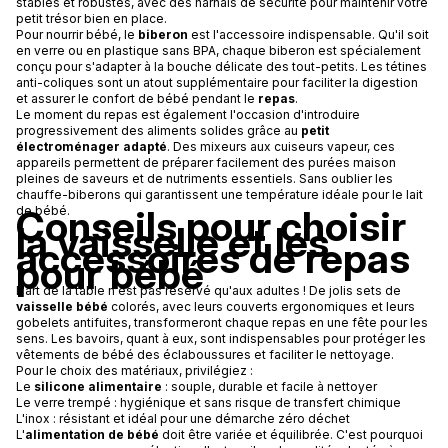
stables et robustes, avec des harnais de sécurité pour maintenir votre
petit trésor bien en place.
Pour nourrir bébé, le
biberon
est l'accessoire indispensable. Qu'il soit
en verre ou en plastique sans BPA, chaque biberon est spécialement
conçu pour s'adapter à la bouche délicate des tout-petits. Les tétines
anti-coliques sont un atout supplémentaire pour faciliter la digestion
et assurer le confort de bébé pendant le
repas
.
Le moment du repas est également l'occasion d'introduire
progressivement des aliments solides grâce au
petit
électroménager adapté
. Des mixeurs aux cuiseurs vapeur, ces
appareils permettent de préparer facilement des purées maison
pleines de saveurs et de nutriments essentiels. Sans oublier les
chauffe-biberons qui garantissent une température idéale pour le lait
Conseils pour choisir
de bébé.
la vaisselle et les
accessoires de repas
pour bébé
L'art de la table n'est pas réservé qu'aux adultes ! De jolis sets de
vaisselle bébé
colorés, avec leurs couverts ergonomiques et leurs
gobelets antifuites, transformeront chaque repas en une fête pour les
sens. Les bavoirs, quant à eux, sont indispensables pour protéger les
vêtements de bébé des éclaboussures et faciliter le nettoyage.
Pour le choix des matériaux, privilégiez :
Le
silicone alimentaire
: souple, durable et facile à nettoyer
Le verre trempé : hygiénique et sans risque de transfert chimique
L'inox : résistant et idéal pour une démarche zéro déchet
L'
alimentation de bébé
doit être variée et équilibrée. C'est pourquoi