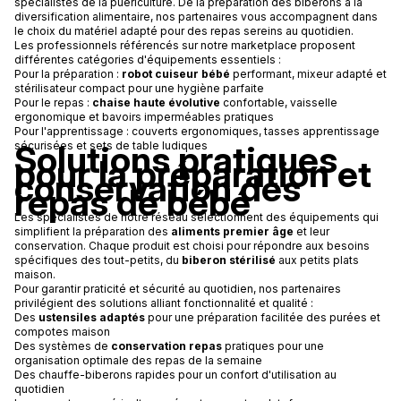
spécialistes de la puériculture. De la préparation des biberons à la
diversification alimentaire, nos partenaires vous accompagnent dans
le choix du matériel adapté pour des repas sereins au quotidien.
Les professionnels référencés sur notre marketplace proposent
différentes catégories d'équipements essentiels :
Pour la préparation :
robot cuiseur bébé
performant, mixeur adapté et
stérilisateur compact pour une hygiène parfaite
Pour le repas :
chaise haute évolutive
confortable, vaisselle
ergonomique et bavoirs imperméables pratiques
Pour l'apprentissage : couverts ergonomiques, tasses apprentissage
Solutions pratiques
sécurisées et sets de table ludiques
pour la préparation et
conservation des
repas de bébé
Les spécialistes de notre réseau sélectionnent des équipements qui
simplifient la préparation des
aliments premier âge
et leur
conservation. Chaque produit est choisi pour répondre aux besoins
spécifiques des tout-petits, du
biberon stérilisé
aux petits plats
maison.
Pour garantir praticité et sécurité au quotidien, nos partenaires
privilégient des solutions alliant fonctionnalité et qualité :
Des
ustensiles adaptés
pour une préparation facilitée des purées et
compotes maison
Des systèmes de
conservation repas
pratiques pour une
organisation optimale des repas de la semaine
Des chauffe-biberons rapides pour un confort d'utilisation au
quotidien