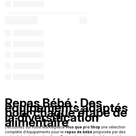
Repas Bébé : Des
équipements adaptés
pour chaque étape de
la diversification
alimentaire
Découvrez sur notre Marketplace
Plus que pro Shop
une sélection
complète d'équipements pour le
repas de bébé
proposée par des