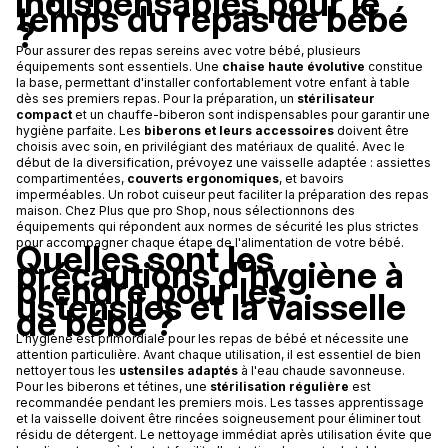
indispensables pour le
temps du repas de bébé
?
Pour assurer des repas sereins avec votre bébé, plusieurs
équipements sont essentiels. Une
chaise haute évolutive
constitue
la base, permettant d'installer confortablement votre enfant à table
dès ses premiers repas. Pour la préparation, un
stérilisateur
compact
et un chauffe-biberon sont indispensables pour garantir une
hygiène parfaite. Les
biberons et leurs accessoires
doivent être
choisis avec soin, en privilégiant des matériaux de qualité. Avec le
début de la diversification, prévoyez une vaisselle adaptée : assiettes
compartimentées,
couverts ergonomiques
, et bavoirs
imperméables. Un robot cuiseur peut faciliter la préparation des repas
maison. Chez Plus que pro Shop, nous sélectionnons des
équipements qui répondent aux normes de sécurité les plus strictes
pour accompagner chaque étape de l'alimentation de votre bébé.
Quelles sont les
précautions d'hygiène à
prendre pour les
ustensiles et la vaisselle
de bébé ?
L'hygiène est primordiale pour les repas de bébé et nécessite une
attention particulière. Avant chaque utilisation, il est essentiel de bien
nettoyer tous les
ustensiles adaptés
à l'eau chaude savonneuse.
Pour les biberons et tétines, une
stérilisation régulière
est
recommandée pendant les premiers mois. Les tasses apprentissage
et la vaisselle doivent être rincées soigneusement pour éliminer tout
résidu de détergent. Le nettoyage immédiat après utilisation évite que