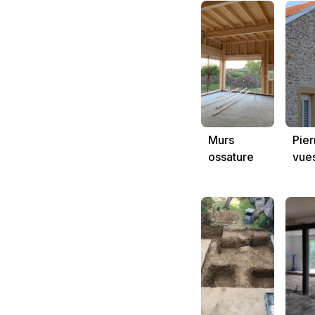
Murs
Pier
ossature
vues
bois pour
pier
maison
app