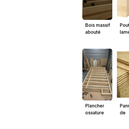
Bois massif
Pou
abouté
lame
spécifique
GL2
construction
cons
bois
bois
Plancher
Pan
ossature
de
bois pour
con
maison
en m