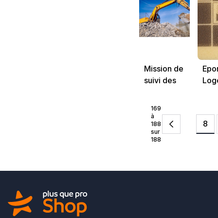
Mission de
Epo
suivi des
Log
travaux
Dura
169
à
8
188
sur
188