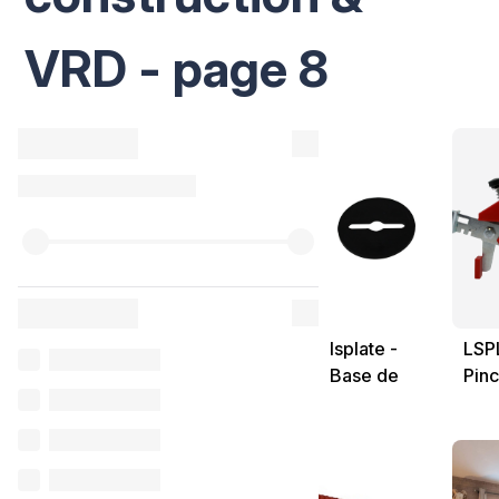
VRD - page 8
lsplate -
LSPL
Base de
Pin
nivellement
méta
pour
pou
céramique
sys
fine
nive