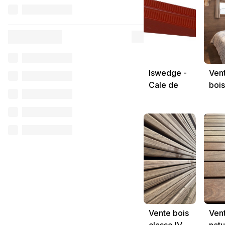
lswedge -
Ven
Cale de
bois
nivellement
déco
de
carreaux
Vente bois
Vent