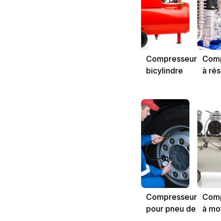
Compresseur
Comp
bicylindre
à rés
amov
Compresseur
Comp
pour pneu de
à mo
camion
brus