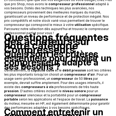
que pro Shop, nous avons le
compresseur professionnel
adapté à
vos besoins. Dotés des techniques les plus avancées, nos
compresseurs proviennent des meilleures marques du marché,
garantissant un niveau de performance et de protection inégalé. Nos
prix compétitifs et notre stock varié vous permettent de trouver le
compresseur qui correspond le mieux à votre
utilisation
spécifique.
Parcourez notre sélection dès aujourd'hui et trouvez le compresseur
Questions fréquentes
professionnel parfait pour vous !
des acheteurs sur
notre catégorie
Compresseurs
Quels sont les critères
essentiels pour choisir un
compresseur adapté à
ses besoins ?
Généralement, la
capacité cuve
et le
débit pression
sont les critères
les plus importants lorsqu'on choisit un
compresseur d'air
. Pour un
usage semi-professionnel, un
compresseur
de 50
litres
par
exemple, devrait suffire amplement. Pour des usages intensifs, il
existe des
compresseurs à vis
professionnels de très haute
pression
. D'autres critères incluent le
niveau sonore
pour un
compresseur
silencieux et la portabilité pour un
compresseur
portable
selon les applications et l'espace de travail. La
puissance
du moteur, mesurée en HP, est également déterminante pour garantir
des performances adaptées à vos besoins spécifiques.
Comment entretenir un