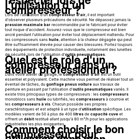
respecter lors de
l'utilisation d'un
compresseur ?
Lors de l'utilisation d'un
compresseur d'air
, il est important
d'observer plusieurs précautions de sécurité. Ne dépassez jamais la
pression maximale bar
recommandée par le fabricant pour éviter
tout risque d'accident. Assurez-vous que le compresseur est bien
ancré pendant l'utilisation pour éviter tout déplacement inattendu. Pour
les compresseurs sans
huile
, attention à la chaleur dégagée qui peut
être suffisamment élevée pour causer des blessures. Portez toujours
des équipements de protection individuelle, notamment des lunettes
de sécurité, lors de l'utilisation d'
outils pneumatiques
.
Quel est le rôle d'un
compresseur dans un
atelier professionnel ?
Dans votre atelier ou garage, le
compresseur d'air
est un outil
essentiel et polyvalent. Cette machine vous permet de réaliser tout un
éventail de tâches, du
gonflage pneus voiture
aux travaux de
peinture en passant par l'utilisation d'
outils pneumatiques
variés. Il
existe trois principaux types de compresseurs : les
compresseurs
monoblocs sans
huile
ou lubrifiés, les
compresseurs
à courroie et
les
compresseurs à vis
. Chacun possède ses propres
caractéristiques et est adapté à un type d'
utilisation
spécifique. Les
modèles varient de 50 à plus de 400
litres
de
capacité cuve
et
offrent un
débit
restitué allant jusqu'à 80 m³/h pour les applications
industrielles les plus exigeantes.
Comment choisir le bon
compresseur pour