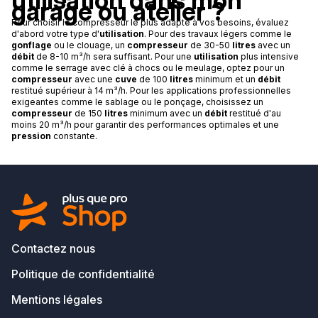
utilisation dans mon
garage ou atelier ?
Pour choisir le compresseur le plus adapté à vos besoins, évaluez
d'abord votre type d'
utilisation
. Pour des travaux légers comme le
gonflage
ou le clouage, un
compresseur
de 30-50
litres
avec un
débit
de 8-10 m³/h sera suffisant. Pour une
utilisation
plus intensive
comme le serrage avec clé à chocs ou le meulage, optez pour un
compresseur
avec une
cuve
de 100
litres
minimum et un
débit
restitué supérieur à 14 m³/h. Pour les applications professionnelles
exigeantes comme le sablage ou le ponçage, choisissez un
compresseur
de 150
litres
minimum avec un
débit
restitué d'au
moins 20 m³/h pour garantir des performances optimales et une
pression
constante.
Contactez nous
Politique de confidentialité
Mentions légales