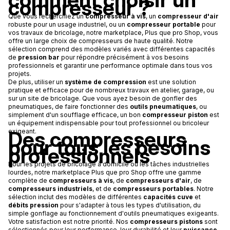
compresseur ?
Que vous recherchiez un
compresseur à vis
, un
compresseur d'air
robuste pour un usage industriel, ou un
compresseur portable
pour
vos travaux de bricolage, notre marketplace, Plus que pro Shop, vous
offre un large choix de compresseurs de haute qualité. Notre
sélection comprend des modèles variés avec différentes capacités
de
pression bar
pour répondre précisément à vos besoins
professionnels et garantir une performance optimale dans tous vos
projets.
De plus, utiliser un
système de compression
est une solution
pratique et efficace pour de nombreux travaux en atelier, garage, ou
sur un site de bricolage. Que vous ayez besoin de gonfler des
pneumatiques, de faire fonctionner des
outils pneumatiques
, ou
simplement d'un soufflage efficace, un bon
compresseur piston
est
un équipement indispensable pour tout professionnel ou bricoleur
Des compresseurs
exigeant.
pour tous les besoins
professionnels
Pour les projets de bricolage à domicile ou les tâches industrielles
lourdes, notre marketplace Plus que pro Shop offre une gamme
complète de
compresseurs à vis
, de
compresseurs d'air
, de
compresseurs industriels
, et de
compresseurs portables
. Notre
sélection inclut des modèles de différentes
capacités cuve
et
débits pression
pour s'adapter à tous les types d'utilisation, du
simple gonflage au fonctionnement d'outils pneumatiques exigeants.
Votre satisfaction est notre priorité. Nos
compresseurs pistons
sont
sélectionnés pour leur performance, leur durabilité et leur
puissance