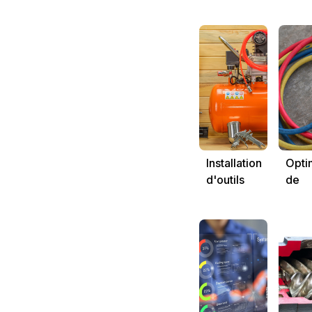
pneumatique
séch
d'air
Installation
Opti
d'outils
de
pneumatiques
cons
d'air