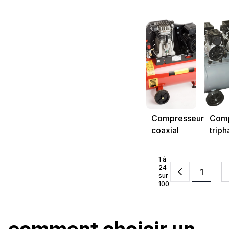
Compresseur
Comp
coaxial
triph
1 à
24
1
sur
100
comment choisir un