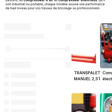
besoins, du
compresseur d'air
au
compresseur silencieux
. Qu'il
soit industriel ou portable, chaque modèle assure une performance
de haut niveau pour vos travaux de bricolage ou professionnels.
TRANSPALETTE
Comp
MANUEL 2,5T
élect
BASIC