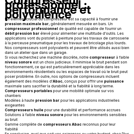
professionnel :
performance et
polyvalence
Un élément crucial du compresseur est sa capacité à fournir une
pression maximale bar
, généralement mesurée en bars. Un
compresseur professionnel
de qualité est capable de fournir un
débit pression bar
élevé pour alimenter une multitude d'outils. Les
applications vont du pistolet à peinture pour les travaux de carrosserie
à la perceuse pneumatique pour les travaux de bricolage plus lourds.
Nos compresseurs sont polyvalents et peuvent être utilisés aussi bien
dans un atelier que dans un garage.
Si vous recherchez une machine discrète, notre
compresseur
à faible
niveau sonore
est un choix judicieux. Il minimise le bruit pendant son
fonctionnement, ce qui est particulièrement appréciable dans les
environnements résidentiels ou les espaces de travail où le bruit peut
poser problème. En outre, nos options de compresseurs incluent
également des modèles d'
Abac
, conçus pour offrir une
puissance
maximale sans sacrifier la durabilité et la fiabilité à long terme.
Compresseurs portables
pour une mobilité optimale sur vos
chantiers
Modèles à haute
pression bar
pour les applications industrielles
exigeantes
Compresseurs huile
pour une durabilité et performance accrues
Solutions à faible
niveau sonore
pour les environnements sensibles
au bruit
Gamme complète de
compresseurs Abac
reconnus pour leur
fiabilité
En conclusion, quel que soit vos exigences ou votre budget, chez Plus