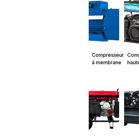
Compresseur
Comp
à membrane
haut
pres