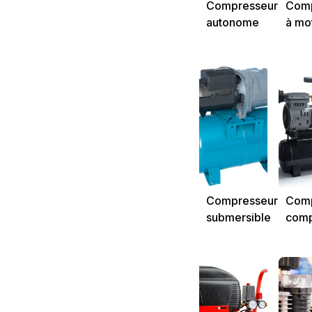
Compresseur
Comp
autonome
à mo
diese
Compresseur
Comp
submersible
comp
sans 