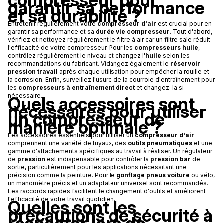
compresseur pour
garantir sa performance
et sa durabilité ?
Entretenir régulièrement votre
compresseur d'air
est crucial pour en
garantir sa performance et sa
durée vie compresseur
. Tout d'abord,
vérifiez et nettoyez régulièrement le filtre à air car un filtre sale réduit
l'efficacité de votre compresseur. Pour les
compresseurs huile
,
contrôlez régulièrement le niveau et changez l'
huile
selon les
recommandations du fabricant. Vidangez également le
réservoir
pression travail
après chaque utilisation pour empêcher la rouille et
la corrosion. Enfin, surveillez l'usure de la courroie d'entraînement pour
les
compresseurs à entraînement direct
et changez-la si
nécessaire.
Quels accessoires sont
nécessaires pour utiliser
un compresseur de
manière optimale ?
Les accessoires essentiels pour utiliser un
compresseur d'air
comprennent une variété de tuyaux, des
outils pneumatiques
et une
gamme d'attachements spécifiques au travail à réaliser. Un régulateur
de
pression
est indispensable pour contrôler la
pression bar
de
sortie, particulièrement pour les applications nécessitant une
précision comme la peinture. Pour le
gonflage pneus voiture
ou vélo,
un manomètre précis et un adaptateur universel sont recommandés.
Les raccords rapides facilitent le changement d'outils et améliorent
l'efficacité de votre travail quotidien.
Quelles sont les
précautions de sécurité à