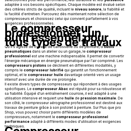
adaptée à vos besoins spécifiques. Chaque modèle est évalué selon
des critères stricts de qualité, incluant le
niveau sonore
, la fiabilité et
la facilité d'entretien. Parcourez dès maintenant notre sélection de
compresseurs et choisissez celui qui convient parfaitement à vos
Le compresseur
exigences professionnelles.
professionnel : un
outil essentiel pour
tous types de travaux
Qu'il s'agisse de travaux de carrosserie ou de peinture, d'
outils
pneumatiques
dans un atelier ou un garage, le
compresseur
professionnel
est une machine indispensable. Il permet de convertir
l'énergie mécanique en énergie pneumatique par l'air comprimé. Les
compresseurs pistons
se déclinent en différentes modalités, y
compris le
compresseur lubrifié
qui garantit un fonctionnement
optimal, et le
compresseur huile
davantage orienté vers un usage
intensif avec une durée de vie prolongée.
Il existe divers types de compresseurs qui répondent à des usages
spécifiques. Le
compresseur Abac
est réputé pour sa robustesse et
sa fiabilité. Équipé d'un entraînement courroie, il est adapté à une
utilisation intensive et requiert une
huile
de
pression maximale
. De
son côté, le compresseur aérographe professionnel est destiné aux
travaux de peinture grâce à son pistolet à peinture. Sur Plus que pro
Shop, vous pouvez choisir parmi différents modèles de
compresseurs, notamment le
compresseur professionnel
performance
adapté à différents modes d'utilisation et exigences
Compresseur
techniques.