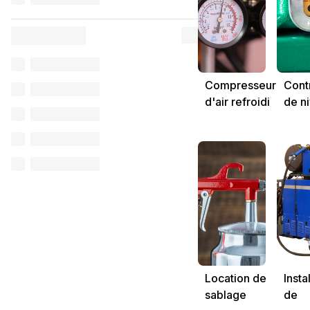
Compresseur
Cont
d'air refroidi
de n
par eau
d'hui
Location de
Insta
sablage
de