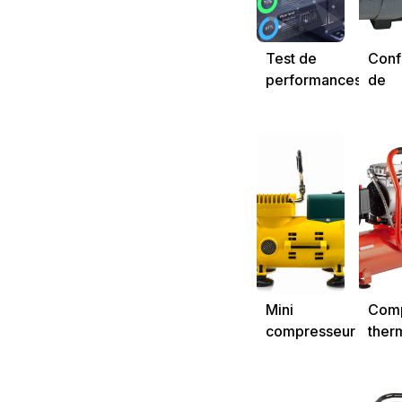
Test de
Conf
performances
de
de
comp
compresseur
à vis
Mini
Comp
compresseur
ther
portable