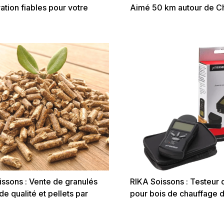
ation fiables pour votre
Aimé 50 km autour de C
nt
(Soissons, Saint-Quentin
Compiègne)
issons : Vente de granulés
RIKA Soissons : Testeur 
de qualité et pellets par
pour bois de chauffage d
 dans l’Aisne (Soissons et
(Soissons et alentours)
s)