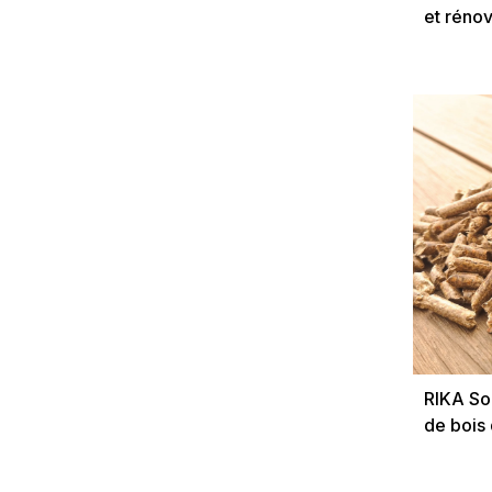
et rénov
logeme
RIKA So
de bois 
palettes
alentour