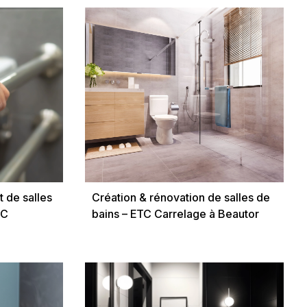
 de salles
Création & rénovation de salles de
TC
bains – ETC Carrelage à Beautor
sne 02)
(Aisne 02)