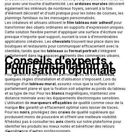
jour avec une touche d'authenticité. Les
ardoises murales
décorent
également les intérieurs de nombreux foyers, servant à la fois
d'élément décoratif et d'outil pratique pour les listes de courses, les
plannings familiaux ou les messages personnalisés.
Les créateurs et artisans utilisent le
film tableau noir adhesif
pour
transformer des objets ordinaires en supports d'expression uniques.
Cette solution flexible permet d'appliquer une surface d'écriture sur
presque n'importe quel support, ouvrant la voie à d'innombrables
applications créatives. Les
chevalets
trouvent leur place dans les
boutiques et restaurants pour communiquer efficacement avec la
clientèle, tandis que les
tableaux
au
format portrait
s'intègrent
Conseils d'experts
parfaitement dans les espaces restreints des commerces urbains.
pour l'installation et
l'utilisation optimale
Pour garantir la longévité et les performances de vos
tableaux
,
quelques règles d'installation et d'utilisation s'imposent. Lors du
montage d'un
tableau mural
, assurez-vous que la surface soit
parfaitement plane et que la fixation soit adaptée au poids du tableau
et au type de mur. Pour les
blancs
magnétiques, maintenez une
distance minimale avec les équipements électroniques sensibles.
L'utilisation de
marqueurs effaçables
de qualité comme ceux de la
marque
Bic
garantit un effacement optimal sans laisser de traces.
Pour les
noirs
, privilégiez des
craies
de qualité supérieure qui
produisent moins de poussière et offrent une meilleure visibilité.
N'hésitez pas à consulter les
avis
clients sur notre plateforme pour
identifier les produits les mieux notés et bénéficier des retours
d'expérience d'autres professionnels.