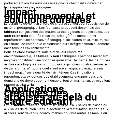
parfaitement aux besoins des enseignants cherchant à diversifier
Impact
leurs approches pédagogiques.
environnemental et
solutions durables
La durabilité devient un critère de choix essentiel pour l'acquisition de
matériel pédagogique. Les fabricants proposent désormais des
tableaux
conçus avec des matériaux écologiques et recyclables. Les
cadres en bois
certifiés issus de forêts gérées durablement
représentent une alternative écologique aux cadres en aluminium, tout
en offrant une esthétique chaleureuse qui s'intègre harmonieusement
dans tous les environnements.
Pour les établissements soucieux de leur empreinte
environnementale, les
tableaux noirs
fabriqués à partir de matériaux
recyclés constituent une option responsable. De même, les
peintures
ardoise
écologiques, sans composés organiques volatils, permettent
de transformer n'importe quelle surface en espace d'écriture sans
impact négatif sur la qualité de l'air intérieur. Ces innovations
répondent aux exigences des établissements engagés dans une
démarche de développement durable, tout en maintenant un excellent
Applications
rapport qualité-
prix
.
créatives des
ardoises au-delà du
cadre éducatif
Les
ardoises
et
tableaux
ne se limitent plus aux salles de classe ou
aux salles de réunion. Dans le secteur de la restauration, les
tableaux
ardoise
sont devenus incontournables pour présenter les menus du