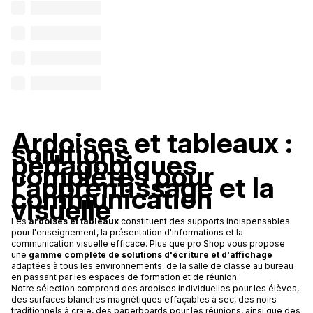
Ardoises et tableaux :
solutions
pédagogiques
complètes pour
l'apprentissage et la
communication
visuelle
Les
ardoises et tableaux
constituent des supports indispensables
pour l'enseignement, la présentation d'informations et la
communication visuelle efficace. Plus que pro Shop vous propose
une
gamme complète de solutions d'écriture et d'affichage
adaptées à tous les environnements, de la salle de classe au bureau
en passant par les espaces de formation et de réunion.
Notre sélection comprend des ardoises individuelles pour les élèves,
des surfaces blanches magnétiques effaçables à sec, des noirs
traditionnels à craie, des paperboards pour les réunions, ainsi que des