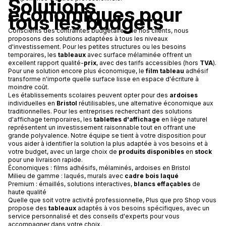
Solutions
économiques pour
tous les budgets
Conscients des contraintes budgétaires de nos clients, nous
proposons des solutions adaptées à tous les niveaux
d'investissement. Pour les petites structures ou les besoins
temporaires, les
tableaux
avec surface mélaminée offrent un
excellent rapport qualité-
prix
, avec des tarifs accessibles (hors
TVA
).
Pour une solution encore plus économique, le
film tableau
adhésif
transforme n'importe quelle surface lisse en espace d'écriture à
moindre coût.
Les établissements scolaires peuvent opter pour des
ardoises
individuelles en
Bristol
réutilisables, une alternative économique aux
traditionnelles. Pour les entreprises recherchant des solutions
d'affichage temporaires, les
tablettes d'affichage
en liège naturel
représentent un investissement raisonnable tout en offrant une
grande polyvalence. Notre équipe se tient à votre disposition pour
vous aider à identifier la solution la plus adaptée à vos besoins et à
votre budget, avec un large choix de
produits disponibles
en
stock
pour une livraison rapide.
Économiques : films adhésifs, mélaminés, ardoises en Bristol
Milieu de gamme : laqués, murals avec
cadre bois laqué
Premium : émaillés, solutions interactives,
blancs effaçables
de
haute qualité
Quelle que soit votre activité professionnelle, Plus que pro Shop vous
propose des
tableaux
adaptés à vos besoins spécifiques, avec un
service personnalisé et des conseils d'experts pour vous
accompagner dans votre choix.