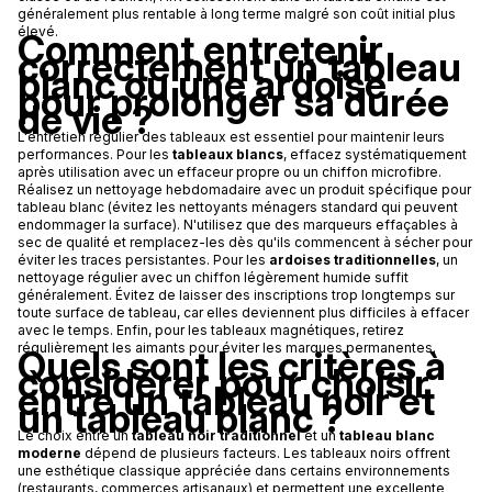
généralement plus rentable à long terme malgré son coût initial plus
élevé.
Comment entretenir
correctement un tableau
blanc ou une ardoise
pour prolonger sa durée
de vie ?
L'entretien régulier des tableaux est essentiel pour maintenir leurs
performances. Pour les
tableaux blancs
, effacez systématiquement
après utilisation avec un effaceur propre ou un chiffon microfibre.
Réalisez un nettoyage hebdomadaire avec un produit spécifique pour
tableau blanc (évitez les nettoyants ménagers standard qui peuvent
endommager la surface). N'utilisez que des marqueurs effaçables à
sec de qualité et remplacez-les dès qu'ils commencent à sécher pour
éviter les traces persistantes. Pour les
ardoises traditionnelles
, un
nettoyage régulier avec un chiffon légèrement humide suffit
généralement. Évitez de laisser des inscriptions trop longtemps sur
toute surface de tableau, car elles deviennent plus difficiles à effacer
avec le temps. Enfin, pour les tableaux magnétiques, retirez
régulièrement les aimants pour éviter les marques permanentes.
Quels sont les critères à
considérer pour choisir
entre un tableau noir et
un tableau blanc ?
Le choix entre un
tableau noir traditionnel
et un
tableau blanc
moderne
dépend de plusieurs facteurs. Les tableaux noirs offrent
une esthétique classique appréciée dans certains environnements
(restaurants, commerces artisanaux) et permettent une excellente