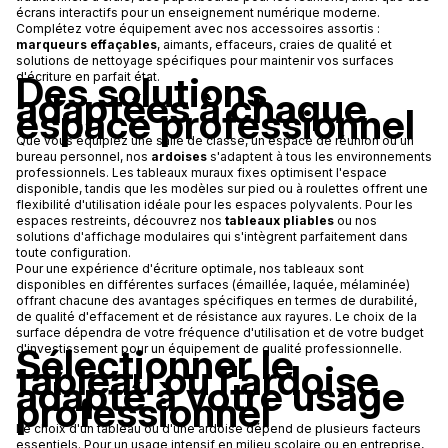
écrans interactifs pour un enseignement numérique moderne.
Complétez votre équipement avec nos accessoires assortis :
marqueurs effaçables
, aimants, effaceurs, craies de qualité et
solutions de nettoyage spécifiques pour maintenir vos surfaces
Des solutions
d'écriture en parfait état.
adaptées à chaque
espace professionnel
Que vous équipiez une salle de classe, un espace de réunion ou un
bureau personnel, nos
ardoises
s'adaptent à tous les environnements
professionnels. Les tableaux muraux fixes optimisent l'espace
disponible, tandis que les modèles sur pied ou à roulettes offrent une
flexibilité d'utilisation idéale pour les espaces polyvalents. Pour les
espaces restreints, découvrez nos
tableaux pliables
ou nos
solutions d'affichage modulaires qui s'intègrent parfaitement dans
toute configuration.
Pour une expérience d'écriture optimale, nos tableaux sont
disponibles en différentes surfaces (émaillée, laquée, mélaminée)
offrant chacune des avantages spécifiques en termes de durabilité,
de qualité d'effacement et de résistance aux rayures. Le choix de la
surface dépendra de votre fréquence d'utilisation et de votre budget
Sélectionner le
d'investissement pour un équipement de qualité professionnelle.
tableau ou l'ardoise
adapté à votre usage
professionnel
Le choix d'un tableau ou d'une ardoise dépend de plusieurs facteurs
essentiels. Pour un usage intensif en milieu scolaire ou en entreprise,