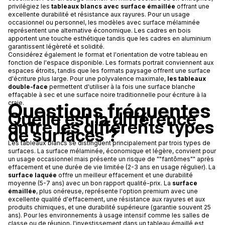
privilégiez les
tableaux blancs avec surface émaillée
offrant une
excellente durabilité et résistance aux rayures. Pour un usage
occasionnel ou personnel, les modèles avec surface mélaminée
représentent une alternative économique. Les cadres en bois
apportent une touche esthétique tandis que les cadres en aluminium
garantissent légèreté et solidité.
Considérez également le format et l'orientation de votre tableau en
fonction de l'espace disponible. Les formats portrait conviennent aux
espaces étroits, tandis que les formats paysage offrent une surface
d'écriture plus large. Pour une polyvalence maximale,
les tableaux
double-face
permettent d'utiliser à la fois une surface blanche
effaçable à sec et une surface noire traditionnelle pour écriture à la
Questions fréquentes
craie.
Quelle est la différence
entre les différents types
de surfaces ?
Les tableaux blancs se distinguent principalement par trois types de
surfaces. La surface mélaminée, économique et légère, convient pour
un usage occasionnel mais présente un risque de ""fantômes"" après
effacement et une durée de vie limitée (2-3 ans en usage régulier). La
surface laquée
offre un meilleur effacement et une durabilité
moyenne (5-7 ans) avec un bon rapport qualité-prix. La
surface
émaillée
, plus onéreuse, représente l'option premium avec une
excellente qualité d'effacement, une résistance aux rayures et aux
produits chimiques, et une durabilité supérieure (garantie souvent 25
ans). Pour les environnements à usage intensif comme les salles de
classe ou de réunion, l'investissement dans un tableau émaillé est