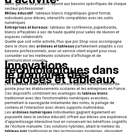
Notre gamme de produits répond aux besoins spécifiques de chaque
secteur professionnel :
Milieu éducatif
: tableaux blancs magnétiques grand format,
individuels pour élèves, interactifs compatibles avec les outils
numériques
Entreprises et bureaux
: tableaux de conférence, paperboards,
blancs effaçables à sec de haute qualité pour salles de réunion et
espaces collaboratifs
Quelle que soit votre activité, Plus que pro Shop vous accompagne
dans le choix des
ardoises et tableaux
parfaitement adaptés à vos
besoins professionnels, avec un service client expert pour vous
conseiller sur les meilleures solutions d'affichage et de
Innovations
communication visuelle.
technologiques dans
le domaine des
ardoises et tableaux
Les
tableaux interactifs
représentent aujourd'hui une solution de
pointe pour les établissements scolaires et les entreprises en France.
Ces dispositifs combinent les avantages du
tableau blanc
traditionnel avec des fonctionnalités numériques avancées,
permettant la sauvegarde instantanée des notes, le partage de
contenu et l'interaction avec divers supports multimédias.
Les
ardoises numériques
individuelles gagnent également en
popularité dans le secteur éducatif, offrant aux élèves une expérience
d'apprentissage interactive tout en conservant les bénéfices cognitifs
de l'écriture manuelle. Ces solutions hybrides, alliant le meilleur du
tableau noir
traditionnel et des technologies modernes, répondent