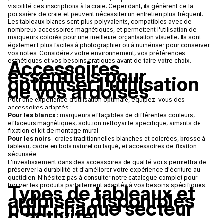
visibilité des inscriptions à la craie. Cependant, ils génèrent de la
poussière de craie et peuvent nécessiter un entretien plus fréquent.
Les tableaux blancs sont plus polyvalents, compatibles avec de
nombreux accessoires magnétiques, et permettent l'utilisation de
marqueurs colorés pour une meilleure organisation visuelle. Ils sont
également plus faciles à photographier ou à numériser pour conserver
vos notes. Considérez votre environnement, vos préférences
Accessoires
esthétiques et vos besoins pratiques avant de faire votre choix.
essentiels pour
optimiser l'utilisation
de vos ardoises
Pour une expérience d'utilisation optimale, équipez-vous des
accessoires adaptés :
Pour les blancs
: marqueurs effaçables de différentes couleurs,
effaceurs magnétiques, solution nettoyante spécifique, aimants de
fixation et kit de montage mural
Pour les noirs
: craies traditionnelles blanches et colorées, brosse à
tableau, cadre en bois naturel ou laqué, et accessoires de fixation
sécurisée
L'investissement dans des accessoires de qualité vous permettra de
préserver la durabilité et d'améliorer votre expérience d'écriture au
quotidien. N'hésitez pas à consulter notre catalogue complet pour
Types de tableaux et
trouver les produits parfaitement adaptés à vos besoins spécifiques.
ardoises disponibles
pour chaque secteur
d'activité