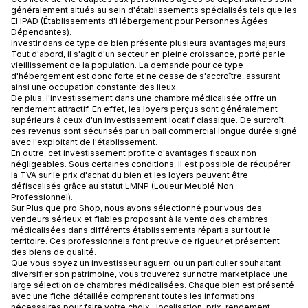
généralement situés au sein d'établissements spécialisés tels que les
EHPAD (Établissements d'Hébergement pour Personnes Âgées
Dépendantes).
Investir dans ce type de bien présente plusieurs avantages majeurs.
Tout d'abord, il s'agit d'un secteur en pleine croissance, porté par le
vieillissement de la population. La demande pour ce type
d'hébergement est donc forte et ne cesse de s'accroître, assurant
ainsi une occupation constante des lieux.
De plus, l'investissement dans une chambre médicalisée offre un
rendement attractif. En effet, les loyers perçus sont généralement
supérieurs à ceux d'un investissement locatif classique. De surcroît,
ces revenus sont sécurisés par un bail commercial longue durée signé
avec l'exploitant de l'établissement.
En outre, cet investissement profite d'avantages fiscaux non
négligeables. Sous certaines conditions, il est possible de récupérer
la TVA sur le prix d'achat du bien et les loyers peuvent être
défiscalisés grâce au statut LMNP (Loueur Meublé Non
Professionnel).
Sur Plus que pro Shop, nous avons sélectionné pour vous des
vendeurs sérieux et fiables proposant à la vente des chambres
médicalisées dans différents établissements répartis sur tout le
territoire. Ces professionnels font preuve de rigueur et présentent
des biens de qualité.
Que vous soyez un investisseur aguerri ou un particulier souhaitant
diversifier son patrimoine, vous trouverez sur notre marketplace une
large sélection de chambres médicalisées. Chaque bien est présenté
avec une fiche détaillée comprenant toutes les informations
nécessaires pour faire votre choix : localisation, prix, rendement