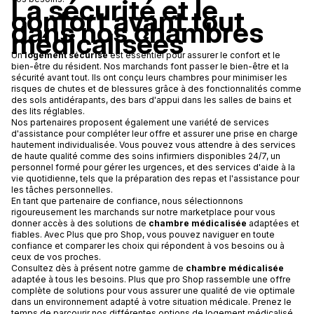
La sécurité et le
confort avant tout
dans nos chambres
médicalisées
Un
logement sécurisé
est essentiel pour assurer le confort et le
bien-être du résident. Nos marchands font passer le bien-être et la
sécurité avant tout. Ils ont conçu leurs chambres pour minimiser les
risques de chutes et de blessures grâce à des fonctionnalités comme
des sols antidérapants, des bars d'appui dans les salles de bains et
des lits réglables.
Nos partenaires proposent également une variété de services
d'assistance pour compléter leur offre et assurer une prise en charge
hautement individualisée. Vous pouvez vous attendre à des services
de haute qualité comme des soins infirmiers disponibles 24/7, un
personnel formé pour gérer les urgences, et des services d'aide à la
vie quotidienne, tels que la préparation des repas et l'assistance pour
les tâches personnelles.
En tant que partenaire de confiance, nous sélectionnons
rigoureusement les marchands sur notre marketplace pour vous
donner accès à des solutions de
chambre médicalisée
adaptées et
fiables. Avec Plus que pro Shop, vous pouvez naviguer en toute
confiance et comparer les choix qui répondent à vos besoins ou à
ceux de vos proches.
Consultez dès à présent notre gamme de
chambre médicalisée
adaptée à tous les besoins. Plus que pro Shop rassemble une offre
complète de solutions pour vous assurer une qualité de vie optimale
dans un environnement adapté à votre situation médicale. Prenez le
temps de parcourir nos différentes options de logement médicalisé