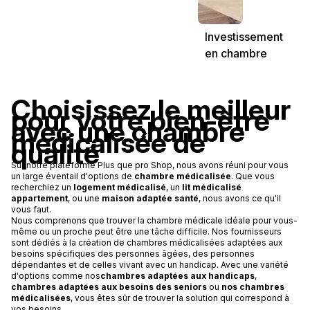
Investissement
en chambre
médicalisée en
EHPAD au loyer
Choisissez le meilleur
de 673 € garanti
pour votre bien-être
net d'impôt pour
avec une chambre
médicalisée de
la retraite
qualité
complémentaire.
Sur notre plateforme Plus que pro Shop, nous avons réuni pour vous
un large éventail d'options de
chambre médicalisée
. Que vous
recherchiez un
logement médicalisé
, un
lit médicalisé
appartement
, ou une
maison adaptée santé
, nous avons ce qu'il
vous faut.
Nous comprenons que trouver la chambre médicale idéale pour vous-
même ou un proche peut être une tâche difficile. Nos fournisseurs
sont dédiés à la création de chambres médicalisées adaptées aux
besoins spécifiques des personnes âgées, des personnes
dépendantes et de celles vivant avec un handicap. Avec une variété
d'options comme nos
chambres adaptées aux handicaps
,
chambres adaptées aux besoins des seniors
ou
nos chambres
médicalisées
, vous êtes sûr de trouver la solution qui correspond à
vos besoins.