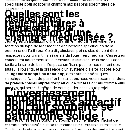
spécialiste pour adapter la chambre aux besoins spécifiques de
l'utilisateur.
Quelles sont les
dispositions
réglementaires à
respecter pour
l'installation d'une
chambre médicalisée ?
Les règles d'installation d'une
chambre médicalisée
varient en
fonction du type de logement et des besoins spécifiques de la
personne qui l'utilisera. Cela dit, plusieurs points clés doivent être
respectés pour garantir la
sécurité du logement médical
. Ces règles
concernent notamment les dimensions minimales de la pièce, l'accès
facile à la salle de bains, l'espace suffisant pour le mouvement des
fauteuils roulants, et la présence d'un système d'alerte adapté. Pour
un
logement adapté au handicap
, des normes spécifiques
s'appliquent. Avant de planifier l'installation, nous vous recommandons
de prendre conseil auprès d'expert ou de professionnels comme Plus
L'investissement
que pro, qui seront à même de vous guider dans votre projet.
immobilier est un
domaine très attractif
pour qui souhaite se
constituer un
patrimoine solide !
Parmi les différentes options disponibles sur le marché, l'achat de
chambre médicalisée s'impose comme une alternative intéressante.
Ces lieux de vie adaptés aux personnes âgées ou dépendantes sont