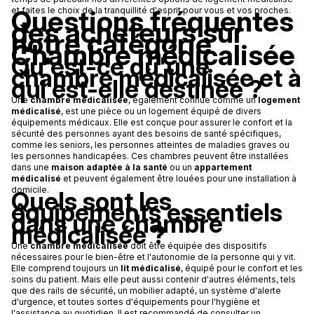
Questions fréquentes
et faites le choix de la tranquillité d'esprit pour vous et vos proches.
des acheteurs sur
notre catégorie
Chambre médicalisée
Qu'est-ce qu'une
chambre médicalisée et à
qui est-elle destinée ?
Une
chambre médicalisée
, également connue comme un
logement
médicalisé
, est une pièce ou un logement équipé de divers
équipements médicaux. Elle est conçue pour assurer le confort et la
sécurité des personnes ayant des besoins de santé spécifiques,
comme les seniors, les personnes atteintes de maladies graves ou
les personnes handicapées. Ces chambres peuvent être installées
dans une
maison adaptée à la santé
ou un
appartement
médicalisé
et peuvent également être louées pour une installation à
domicile.
Quels sont les
équipements essentiels
dans une chambre
médicalisée ?
Une
chambre médicalisée
doit être équipée des dispositifs
nécessaires pour le bien-être et l'autonomie de la personne qui y vit.
Elle comprend toujours un
lit médicalisé
, équipé pour le confort et les
soins du patient. Mais elle peut aussi contenir d'autres éléments, tels
que des rails de sécurité, un mobilier adapté, un système d'alerte
d'urgence, et toutes sortes d'équipements pour l'hygiène et
l'assistance au quotidien. Il est recommandé de consulter un