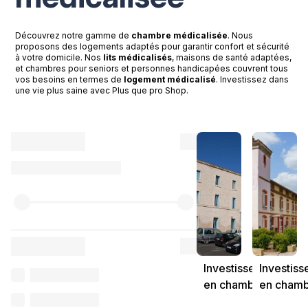
Découvrez notre gamme de
chambre médicalisée
. Nous
proposons des logements adaptés pour garantir confort et sécurité
à votre domicile. Nos
lits médicalisés
, maisons de santé adaptées,
et chambres pour seniors et personnes handicapées couvrent tous
vos besoins en termes de
logement médicalisé
. Investissez dans
une vie plus saine avec Plus que pro Shop.
Investissement
Investis
en chambre
en cham
médicalisée en
médicali