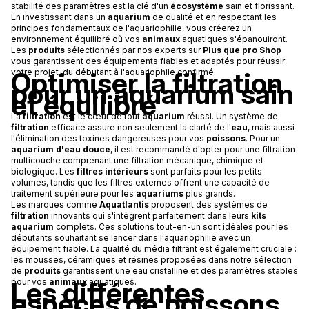
stabilité des paramètres est la clé d'un
écosystème
sain et florissant.
En investissant dans un
aquarium
de qualité et en respectant les
principes fondamentaux de l'aquariophilie, vous créerez un
environnement équilibré où vos
animaux
aquatiques s'épanouiront.
Les
produits
sélectionnés par nos experts sur
Plus que pro Shop
vous garantissent des équipements fiables et adaptés pour réussir
Optimiser la filtration
votre projet, du débutant à l'aquariophile confirmé.
pour un aquarium sain
et équilibré
La
filtration
est le cœur de tout
aquarium
réussi. Un système de
filtration
efficace assure non seulement la clarté de l'
eau
, mais aussi
l'élimination des toxines dangereuses pour vos
poissons
. Pour un
aquarium d'eau douce
, il est recommandé d'opter pour une filtration
multicouche comprenant une filtration mécanique, chimique et
biologique. Les
filtres intérieurs
sont parfaits pour les petits
volumes, tandis que les filtres externes offrent une capacité de
traitement supérieure pour les
aquariums
plus grands.
Les marques comme
Aquatlantis
proposent des systèmes de
filtration
innovants qui s'intègrent parfaitement dans leurs
kits
aquarium
complets. Ces solutions tout-en-un sont idéales pour les
débutants souhaitant se lancer dans l'aquariophilie avec un
équipement fiable. La qualité du média filtrant est également cruciale :
les mousses, céramiques et résines proposées dans notre sélection
de
produits
garantissent une eau cristalline et des paramètres stables
Les différentes
pour vos
animaux
aquatiques.
espèces de poissons