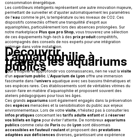
consommation énergétique.
Les contrôleurs intelligents représentent une autre innovation majeure,
permettant de surveiller et d'ajuster automatiquement les paramètres
de l'
eau
comme le pH, la température ou les niveaux de CO2. Ces
dispositifs connectés offrent une tranquillité d'esprit aux
aquariophiles, particulièrement lors des absences prolongées. Sur
notre marketplace
Plus que pro Shop
, vous trouverez une sélection
de ces équipements high-tech à des
prix produit
compétitifs,
accompagnés des conseils de nos experts pour une intégration
Découvrir
optimale dans votre installation.
l'aquariophilie à
travers les aquariums
publics
Pour s'inspirer et approfondir vos connaissances, rien ne vaut la
visite
d'un
aquarium public
. L'
Aquarium de Lyon
offre une immersion
fascinante dans l'
univers
aquatique avec ses bassins thématiques et
ses espèces rares. Ces établissements sont de véritables vitrines du
savoir-faire en matière d'aquariophilie et proposent souvent des
ateliers pédagogiques pour tous les âges.
Ces grands
aquariums
sont également engagés dans la préservation
des
espèces
menacées et la sensibilisation du public aux enjeux
environnementaux. Lors de votre
visite
, n'hésitez pas à consulter les
infos pratiques
concernant les
tarifs adulte enfant
et à
réserver
vos billets en ligne
pour éviter l'attente. De nombreux
aquariums
publics
comme celui de
Paris
ou de
Lyon
sont désormais
accessibles en fauteuil roulant
et proposent des
prestations
adaptées aux déficiences
diverses, garantissant une expérience