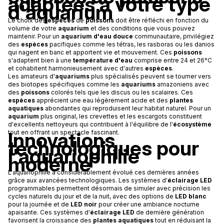
adaptées à votre type
d'aquarium
Le choix des
espèces
de
poissons
doit être réfléchi en fonction du
volume de votre
aquarium
et des conditions que vous pouvez
maintenir. Pour un
aquarium d'eau douce
communautaire, privilégiez
des
espèces
pacifiques comme les tétras, les rasboras ou les danios
qui nagent en banc et apportent vie et mouvement. Ces
poissons
s'adaptent bien à une
température d'eau
comprise entre 24 et 26°C
et cohabitent harmonieusement avec d'autres
espèces
.
Les amateurs d'
aquariums
plus spécialisés peuvent se tourner vers
des biotopes spécifiques comme les
aquariums
amazoniens avec
des
poissons
colorés tels que les discus ou les scalaires. Ces
espèces
apprécient une eau légèrement acide et des
plantes
aquatiques
abondantes qui reproduisent leur habitat naturel. Pour un
aquarium
plus original, les crevettes et les escargots constituent
d'excellents nettoyeurs qui contribuent à l'équilibre de l'
écosystème
Innovations
tout en offrant un spectacle fascinant.
technologiques pour
l'aquariophilie
moderne
L'aquariophilie a considérablement évolué ces dernières années
grâce aux avancées technologiques. Les systèmes d'
éclairage LED
programmables permettent désormais de simuler avec précision les
cycles naturels du jour et de la nuit, avec des options de
LED blanc
pour la journée et de
LED noir
pour créer une ambiance nocturne
apaisante. Ces systèmes d'
éclairage LED
de dernière génération
favorisent la croissance des
plantes aquatiques
tout en réduisant la