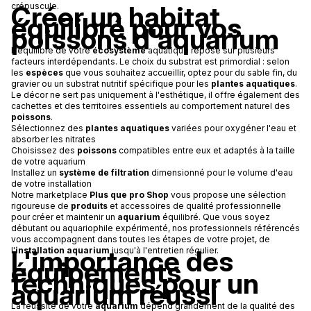
Créer un habitat
crépuscule.
équilibré pour vos
poissons d'aquarium
L'équilibre de votre
écosystème
aquatique repose sur plusieurs
facteurs interdépendants. Le choix du substrat est primordial : selon
les
espèces
que vous souhaitez accueillir, optez pour du sable fin, du
gravier ou un substrat nutritif spécifique pour les
plantes aquatiques
.
Le décor ne sert pas uniquement à l'esthétique, il offre également des
cachettes et des territoires essentiels au comportement naturel des
poissons
.
Sélectionnez des
plantes aquatiques
variées pour oxygéner l'eau et
absorber les nitrates
Choisissez des
poissons
compatibles entre eux et adaptés à la taille
de votre aquarium
Installez un
système de filtration
dimensionné pour le volume d'eau
de votre installation
Notre marketplace
Plus que pro Shop
vous propose une sélection
rigoureuse de
produits
et accessoires de qualité professionnelle
pour créer et maintenir un
aquarium
équilibré. Que vous soyez
débutant ou aquariophile expérimenté, nos professionnels référencés
vous accompagnent dans toutes les étapes de votre projet, de
L'importance des
l'
installation aquarium
jusqu'à l'entretien régulier.
équipements
techniques pour un
aquarium réussi
La réussite de votre
aquarium
dépend grandement de la qualité des