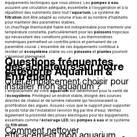
équipements techniques que vous utilisez. Les
pompes à eau
assurent une circulation adéquate, essentielle à l'oxygénation et à la
répartition des nutriments dans tout l'
aquarium
. Le système de
filtration
doit être adapté au volume d'eau et au nombre d'habitants
pour maintenir des paramètres stables.
Un chauffage thermostaté fiable est indispensable pour maintenir une
température constante, particulièrement pour les
poissons
tropicaux
qui nécessitent des conditions précises. Les thermomètres
numériques permettent un contrôle précis et permanent de ce
paramètre crucial. L'ensemble de ces équipements contribue à
recréer un
écosystème
stable où vos
poissons
et
plantes
pourront
s'épanouir pleinement.
Questions fréquentes
des acheteurs sur notre
catégorie Aquarium &
Entretien
Quel emplacement choisir pour
installer mon aquarium ?
L'emplacement de votre
aquarium
est déterminant pour la santé de
l'
écosystème
. Privilégiez un endroit stable, éloigné des sources
directes de chaleur et de lumière naturelle qui favoriseraient la
prolifération des algues. Assurez-vous que le support peut supporter
le poids total de l'installation (environ 1kg par litre d'eau). Vérifiez
également la proximité des prises électriques pour les équipements
essentiels comme l'
éclairage LED
, les
pompes à eau
et le système
de
filtration
.
Comment nettoyer
efficacement mon aquarium