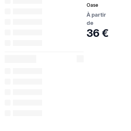
Oase
AquaActiv
À partir
BioKick
de
Premium-
36 €
Bactéries
de
démarrage