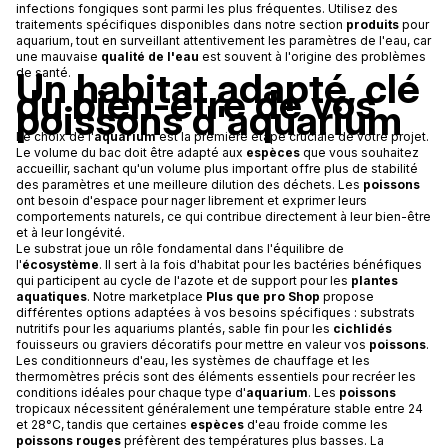
infections fongiques sont parmi les plus fréquentes. Utilisez des
traitements spécifiques disponibles dans notre section
produits
pour
aquarium, tout en surveillant attentivement les paramètres de l'eau, car
une mauvaise
qualité de l'eau
est souvent à l'origine des problèmes
Un habitat adapté, clé
de santé.
du bien-être de vos
poissons d'aquarium
Le choix de l'
aquarium
est la première étape cruciale de votre projet.
Le volume du bac doit être adapté aux
espèces
que vous souhaitez
accueillir, sachant qu'un volume plus important offre plus de stabilité
des paramètres et une meilleure dilution des déchets. Les
poissons
ont besoin d'espace pour nager librement et exprimer leurs
comportements naturels, ce qui contribue directement à leur bien-être
et à leur longévité.
Le substrat joue un rôle fondamental dans l'équilibre de
l'
écosystème
. Il sert à la fois d'habitat pour les bactéries bénéfiques
qui participent au cycle de l'azote et de support pour les
plantes
aquatiques
. Notre marketplace
Plus que pro Shop
propose
différentes options adaptées à vos besoins spécifiques : substrats
nutritifs pour les aquariums plantés, sable fin pour les
cichlidés
fouisseurs ou graviers décoratifs pour mettre en valeur vos
poissons
.
Les conditionneurs d'eau, les systèmes de chauffage et les
thermomètres précis sont des éléments essentiels pour recréer les
conditions idéales pour chaque type d'
aquarium
. Les
poissons
tropicaux nécessitent généralement une température stable entre 24
et 28°C, tandis que certaines
espèces
d'eau froide comme les
poissons rouges
préfèrent des températures plus basses. La