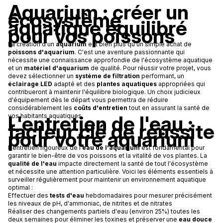
Aquarium : créer un
écosystème
aquatique équilibré
pour vos poissons
La création d'un
aquarium
est bien plus qu'un simple achat de
poissons d'aquarium
. C'est une aventure passionnante qui
nécessite une connaissance approfondie de l'écosystème aquatique
et un
matériel d'aquarium
de qualité. Pour réussir votre projet, vous
devez sélectionner un
système de filtration
performant, un
éclairage LED
adapté et des
plantes aquatiques
appropriées qui
contribueront à maintenir l'équilibre biologique. Un choix judicieux
d'équipement dès le départ vous permettra de réduire
considérablement les
coûts d'entretien
tout en assurant la santé de
L'entretien de l'eau :
vos habitants aquatiques.
facteur clé de réussite
pour votre aquarium
L'entretien rigoureux de l'
eau de l'aquarium
est fondamental pour
garantir le bien-être de vos poissons et la vitalité de vos plantes. La
qualité de l'eau
impacte directement la santé de tout l'écosystème
et nécessite une attention particulière. Voici les éléments essentiels à
surveiller régulièrement pour maintenir un environnement aquatique
optimal :
Effectuer des
tests d'eau
hebdomadaires pour mesurer précisément
les niveaux de pH, d'ammoniac, de nitrites et de nitrates
Réaliser des changements partiels d'eau (environ 25%) toutes les
deux semaines pour éliminer les toxines et préserver une
eau douce