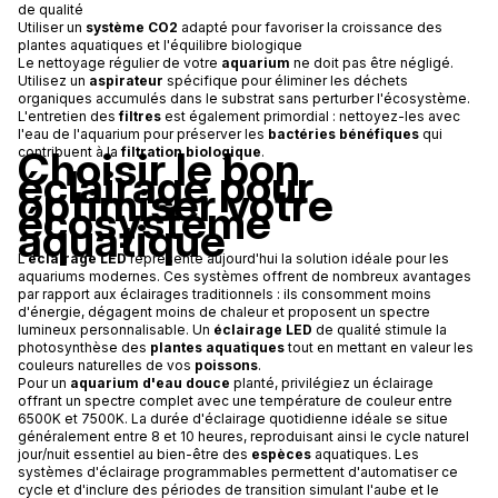
de qualité
Utiliser un
système CO2
adapté pour favoriser la croissance des
plantes aquatiques et l'équilibre biologique
Le nettoyage régulier de votre
aquarium
ne doit pas être négligé.
Utilisez un
aspirateur
spécifique pour éliminer les déchets
organiques accumulés dans le substrat sans perturber l'écosystème.
L'entretien des
filtres
est également primordial : nettoyez-les avec
l'eau de l'aquarium pour préserver les
bactéries bénéfiques
qui
Choisir le bon
contribuent à la
filtration biologique
.
éclairage pour
optimiser votre
écosystème
aquatique
L'
éclairage LED
représente aujourd'hui la solution idéale pour les
aquariums modernes. Ces systèmes offrent de nombreux avantages
par rapport aux éclairages traditionnels : ils consomment moins
d'énergie, dégagent moins de chaleur et proposent un spectre
lumineux personnalisable. Un
éclairage LED
de qualité stimule la
photosynthèse des
plantes aquatiques
tout en mettant en valeur les
couleurs naturelles de vos
poissons
.
Pour un
aquarium d'eau douce
planté, privilégiez un éclairage
offrant un spectre complet avec une température de couleur entre
6500K et 7500K. La durée d'éclairage quotidienne idéale se situe
généralement entre 8 et 10 heures, reproduisant ainsi le cycle naturel
jour/nuit essentiel au bien-être des
espèces
aquatiques. Les
systèmes d'éclairage programmables permettent d'automatiser ce
cycle et d'inclure des périodes de transition simulant l'aube et le