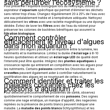
sans perturber l'écosystème ?
Pour préserver l'équilibre biologique lors du nettoyage, utilisez un
aspirateur d'
aquarium
spécifique qui permet d'éliminer les déchets
sans retirer trop d'eau. Changez régulièrement 20 à 25% de l'eau avec
une eau préalablement traitée et à température adéquate. Nettoyez
délicatement les
vitres
avec une raclette magnétique ou une éponge
dédiée. Évitez de laver les
filtres
avec de l'eau du robinet pour
préserver les colonies de bactéries bénéfiques qui assurent la
filtration biologique
.
Comment contrôler
efficacement le niveau d'algues
dans mon aquarium ?
La gestion des algues passe par un équilibre entre la lumière, les
nutriments et la maintenance. Limitez la durée d'
éclairage
à 8-10
heures quotidiennes et utilisez un
éclairage LED
de qualité dont
l'intensité peut être ajustée. Intégrez des
plantes aquatiques
à
croissance rapide qui entreront en compétition avec les algues pour
les nutriments. Certains
poissons
comme les Otocinclus et les
crevettes
peuvent également aider à contrôler naturellement la
prolifération des algues en se nourrissant de celles-ci.
Comment identifier et traiter les
maladies courantes chez les
poissons d'aquarium ?
Pour détecter précocement les problèmes de santé, observez
quotidiennement le comportement de vos
poissons
. Des signes
comme une nage erratique, un manque d'appétit, des nageoires
repliées ou la présence de points blancs peuvent indiquer une
maladie. La
maladie des points blancs
(Ichtyophthirius) et les