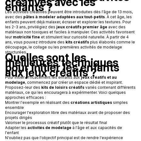
créatives avec les
enfants ?
Les activités créatives peuvent être introduites dès l'âge de 13 mois,
avec des
pâtes à modeler adaptées aux tout-petits
. À cet âge, les
enfants peuvent déjà malaxer, écraser et explorer les textures. Pour
les 2-3 ans, privilégiez des
jeux créatifs premier âge
avec des
matériaux non toxiques et faciles à manipuler. Ces activités favorisent
leur
motricité fine
et stimulent leur curiosité naturelle. À partir de 4
ans, vous pouvez introduire des
kits créatifs
plus élaborés comme le
découpage, le collage ou les premières activités de modelage
structurées.
Quelles sont les
meilleures techniques
pour initier les enfants
aux jeux créatifs ?
Pour initier efficacement les enfants aux
jeux créatifs et au
modelage
, commencez par créer un espace dédié et inspirant.
Proposez-leur des
kits de loisirs créatifs
variés contenant différents
matériaux, ce qui les encouragera à expérimenter. Voici quelques
approches efficaces :
Montrer l'exemple en réalisant des
créations artistiques
simples
ensemble
Encourager l'exploration libre des matériaux avant de proposer des
projets dirigés
Valoriser le processus créatif plutôt que le résultat final
Adapter les
activités de modelage
à l'âge et aux capacités de
l'enfant
N'oubliez pas que l'objectif principal est de rendre l'expérience