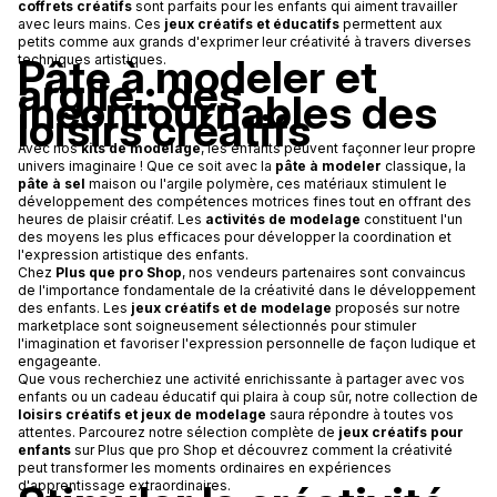
coffrets créatifs
sont parfaits pour les enfants qui aiment travailler
avec leurs mains. Ces
jeux créatifs et éducatifs
permettent aux
petits comme aux grands d'exprimer leur créativité à travers diverses
Pâte à modeler et
techniques artistiques.
argile : des
incontournables des
loisirs créatifs
Avec nos
kits de modelage
, les enfants peuvent façonner leur propre
univers imaginaire ! Que ce soit avec la
pâte à modeler
classique, la
pâte à sel
maison ou l'argile polymère, ces matériaux stimulent le
développement des compétences motrices fines tout en offrant des
heures de plaisir créatif. Les
activités de modelage
constituent l'un
des moyens les plus efficaces pour développer la coordination et
l'expression artistique des enfants.
Chez
Plus que pro Shop
, nos vendeurs partenaires sont convaincus
de l'importance fondamentale de la créativité dans le développement
des enfants. Les
jeux créatifs et de modelage
proposés sur notre
marketplace sont soigneusement sélectionnés pour stimuler
l'imagination et favoriser l'expression personnelle de façon ludique et
engageante.
Que vous recherchiez une activité enrichissante à partager avec vos
enfants ou un cadeau éducatif qui plaira à coup sûr, notre collection de
loisirs créatifs et jeux de modelage
saura répondre à toutes vos
attentes. Parcourez notre sélection complète de
jeux créatifs pour
enfants
sur Plus que pro Shop et découvrez comment la créativité
peut transformer les moments ordinaires en expériences
d'apprentissage extraordinaires.