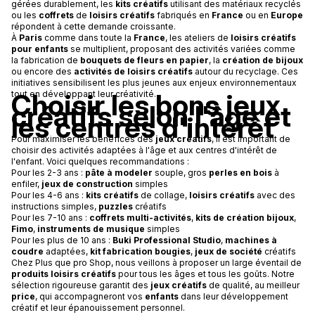
gérées durablement, les
kits créatifs
utilisant des matériaux recyclés
ou les
coffrets
de
loisirs créatifs
fabriqués en
France
ou en
Europe
répondent à cette demande croissante.
À
Paris
comme dans toute la
France
, les ateliers de
loisirs créatifs
pour enfants
se multiplient, proposant des activités variées comme
la fabrication de
bouquets de fleurs en papier
, la
création de bijoux
ou encore des
activités de loisirs créatifs
autour du recyclage. Ces
initiatives sensibilisent les plus jeunes aux enjeux environnementaux
Choisir les bons jeux
tout en développant leur créativité.
créatifs selon l'âge et
les centres d'intérêt
Pour maximiser les bénéfices des
jeux créatifs
, il est important de
choisir des activités adaptées à l'âge et aux centres d'intérêt de
l'enfant. Voici quelques recommandations :
Pour les 2-3 ans :
pâte à modeler
souple, gros
perles en bois
à
enfiler,
jeux de construction
simples
Pour les 4-6 ans :
kits créatifs
de collage,
loisirs créatifs
avec des
instructions simples,
puzzles
créatifs
Pour les 7-10 ans :
coffrets multi-activités
,
kits de création bijoux
,
Fimo
,
instruments de musique
simples
Pour les plus de 10 ans :
Buki Professional Studio
,
machines à
coudre
adaptées,
kit fabrication bougies
,
jeux de société
créatifs
Chez Plus que pro Shop, nous veillons à proposer un large éventail de
produits loisirs créatifs
pour tous les âges et tous les goûts. Notre
sélection rigoureuse garantit des
jeux créatifs
de qualité, au meilleur
price
, qui accompagneront vos
enfants
dans leur développement
créatif et leur épanouissement personnel.