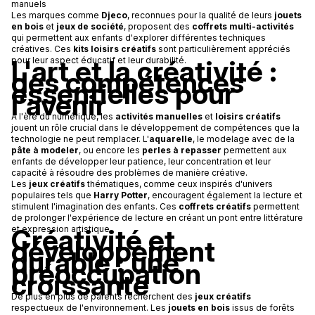
manuels
Les marques comme
Djeco
, reconnues pour la qualité de leurs
jouets
en bois
et
jeux de société
, proposent des
coffrets multi-activités
qui permettent aux enfants d'explorer différentes techniques
créatives. Ces
kits loisirs créatifs
sont particulièrement appréciés
L'art et la créativité :
pour leur aspect éducatif et leur durabilité.
des compétences
essentielles pour
l'avenir
À l'ère du numérique, les
activités manuelles
et
loisirs créatifs
jouent un rôle crucial dans le développement de compétences que la
technologie ne peut remplacer. L'
aquarelle
, le modelage avec de la
pâte à modeler
, ou encore les
perles à repasser
permettent aux
enfants de développer leur patience, leur concentration et leur
capacité à résoudre des problèmes de manière créative.
Les
jeux créatifs
thématiques, comme ceux inspirés d'univers
populaires tels que
Harry Potter
, encouragent également la lecture et
stimulent l'imagination des enfants. Ces
coffrets créatifs
permettent
de prolonger l'expérience de lecture en créant un pont entre littérature
Créativité et
et expression artistique.
développement
durable : une
préoccupation
croissante
De plus en plus de parents recherchent des
jeux créatifs
respectueux de l'environnement. Les
jouets en bois
issus de forêts