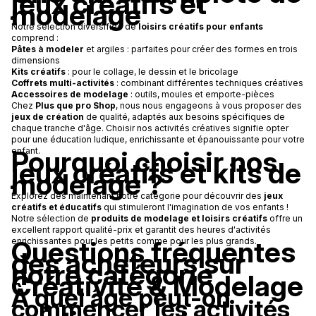
jeux créatifs et
modelage
Notre sélection diversifiée de
loisirs créatifs pour enfants
comprend :
Pâtes à modeler
et argiles : parfaites pour créer des formes en trois
dimensions
Kits créatifs
: pour le collage, le dessin et le bricolage
Coffrets multi-activités
: combinant différentes techniques créatives
Accessoires de modelage
: outils, moules et emporte-pièces
Chez
Plus que pro Shop
, nous nous engageons à vous proposer des
jeux de création
de qualité, adaptés aux besoins spécifiques de
chaque tranche d'âge. Choisir nos activités créatives signifie opter
pour une éducation ludique, enrichissante et épanouissante pour votre
Pourquoi choisir nos
enfant.
jeux créatifs et kits de
modelage ?
Explorez dès maintenant notre catégorie pour découvrir des
jeux
créatifs et éducatifs
qui stimuleront l'imagination de vos enfants !
Notre sélection de
produits de modelage et loisirs créatifs
offre un
excellent rapport qualité-prix et garantit des heures d'activités
Questions fréquentes
enrichissantes pour les petits comme pour les plus grands.
des acheteurs sur
notre catégorie
Créativité & Modelage
À quel âge peut-on
commencer les activités