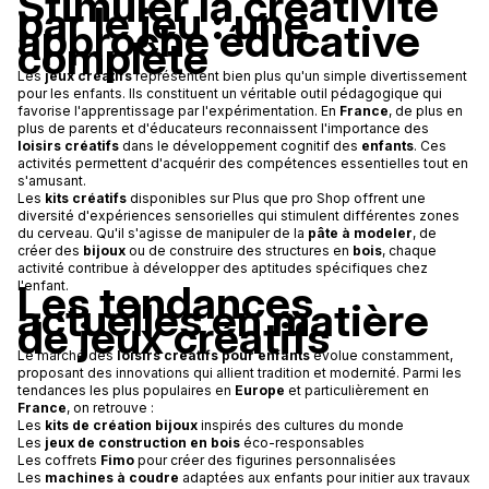
Stimuler la créativité
par le jeu : une
approche éducative
complète
Les
jeux créatifs
représentent bien plus qu'un simple divertissement
pour les enfants. Ils constituent un véritable outil pédagogique qui
favorise l'apprentissage par l'expérimentation. En
France
, de plus en
plus de parents et d'éducateurs reconnaissent l'importance des
loisirs créatifs
dans le développement cognitif des
enfants
. Ces
activités permettent d'acquérir des compétences essentielles tout en
s'amusant.
Les
kits créatifs
disponibles sur Plus que pro Shop offrent une
diversité d'expériences sensorielles qui stimulent différentes zones
du cerveau. Qu'il s'agisse de manipuler de la
pâte à modeler
, de
créer des
bijoux
ou de construire des structures en
bois
, chaque
activité contribue à développer des aptitudes spécifiques chez
Les tendances
l'enfant.
actuelles en matière
de jeux créatifs
Le marché des
loisirs créatifs pour enfants
évolue constamment,
proposant des innovations qui allient tradition et modernité. Parmi les
tendances les plus populaires en
Europe
et particulièrement en
France
, on retrouve :
Les
kits de création bijoux
inspirés des cultures du monde
Les
jeux de construction en bois
éco-responsables
Les coffrets
Fimo
pour créer des figurines personnalisées
Les
machines à coudre
adaptées aux enfants pour initier aux travaux