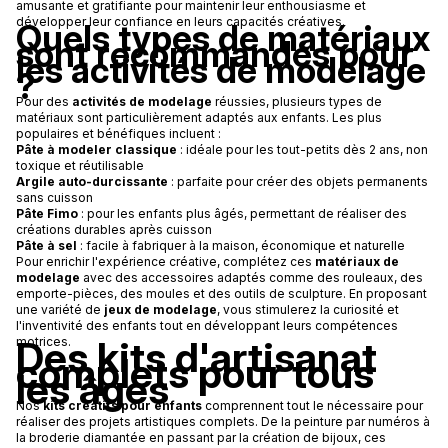
amusante et gratifiante pour maintenir leur enthousiasme et
développer leur confiance en leurs capacités créatives.
Quels types de matériaux
sont recommandés pour
les activités de modelage
?
Pour des
activités de modelage
réussies, plusieurs types de
matériaux sont particulièrement adaptés aux enfants. Les plus
populaires et bénéfiques incluent :
Pâte à modeler classique
: idéale pour les tout-petits dès 2 ans, non
toxique et réutilisable
Argile auto-durcissante
: parfaite pour créer des objets permanents
sans cuisson
Pâte Fimo
: pour les enfants plus âgés, permettant de réaliser des
créations durables après cuisson
Pâte à sel
: facile à fabriquer à la maison, économique et naturelle
Pour enrichir l'expérience créative, complétez ces
matériaux de
modelage
avec des accessoires adaptés comme des rouleaux, des
emporte-pièces, des moules et des outils de sculpture. En proposant
une variété de
jeux de modelage
, vous stimulerez la curiosité et
l'inventivité des enfants tout en développant leurs compétences
Des kits d'artisanat
motrices.
complets pour tous
les âges
Nos
kits créatifs pour enfants
comprennent tout le nécessaire pour
réaliser des projets artistiques complets. De la peinture par numéros à
la broderie diamantée en passant par la création de bijoux, ces