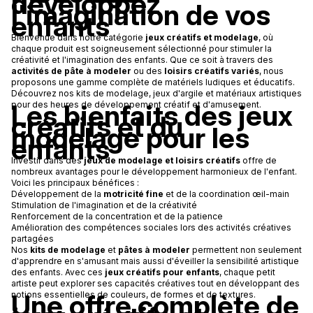
développez
l'imagination de vos
enfants
Bienvenue dans notre catégorie
jeux créatifs et modelage
, où
chaque produit est soigneusement sélectionné pour stimuler la
créativité et l'imagination des enfants. Que ce soit à travers des
activités de pâte à modeler
ou des
loisirs créatifs variés
, nous
proposons une gamme complète de matériels ludiques et éducatifs.
Découvrez nos kits de modelage, jeux d'argile et matériaux artistiques
Les bienfaits des jeux
pour des heures de développement créatif et d'amusement.
créatifs et du
modelage pour les
enfants
Investir dans des
jeux de modelage et loisirs créatifs
offre de
nombreux avantages pour le développement harmonieux de l'enfant.
Voici les principaux bénéfices :
Développement de la
motricité fine
et de la coordination œil-main
Stimulation de l'imagination et de la créativité
Renforcement de la concentration et de la patience
Amélioration des compétences sociales lors des activités créatives
partagées
Nos
kits de modelage
et
pâtes à modeler
permettent non seulement
d'apprendre en s'amusant mais aussi d'éveiller la sensibilité artistique
des enfants. Avec ces
jeux créatifs pour enfants
, chaque petit
artiste peut explorer ses capacités créatives tout en développant des
Une offre complète de
notions essentielles de couleurs, de formes et de textures.