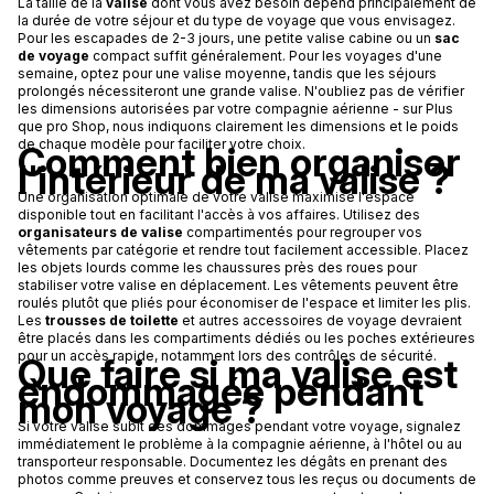
La taille de la
valise
dont vous avez besoin dépend principalement de
la durée de votre séjour et du type de voyage que vous envisagez.
Pour les escapades de 2-3 jours, une petite valise cabine ou un
sac
de voyage
compact suffit généralement. Pour les voyages d'une
semaine, optez pour une valise moyenne, tandis que les séjours
prolongés nécessiteront une grande valise. N'oubliez pas de vérifier
les dimensions autorisées par votre compagnie aérienne - sur Plus
que pro Shop, nous indiquons clairement les dimensions et le poids
de chaque modèle pour faciliter votre choix.
Comment bien organiser
l'intérieur de ma valise ?
Une organisation optimale de votre valise maximise l'espace
disponible tout en facilitant l'accès à vos affaires. Utilisez des
organisateurs de valise
compartimentés pour regrouper vos
vêtements par catégorie et rendre tout facilement accessible. Placez
les objets lourds comme les chaussures près des roues pour
stabiliser votre valise en déplacement. Les vêtements peuvent être
roulés plutôt que pliés pour économiser de l'espace et limiter les plis.
Les
trousses de toilette
et autres accessoires de voyage devraient
être placés dans les compartiments dédiés ou les poches extérieures
pour un accès rapide, notamment lors des contrôles de sécurité.
Que faire si ma valise est
endommagée pendant
mon voyage ?
Si votre valise subit des dommages pendant votre voyage, signalez
immédiatement le problème à la compagnie aérienne, à l'hôtel ou au
transporteur responsable. Documentez les dégâts en prenant des
photos comme preuves et conservez tous les reçus ou documents de