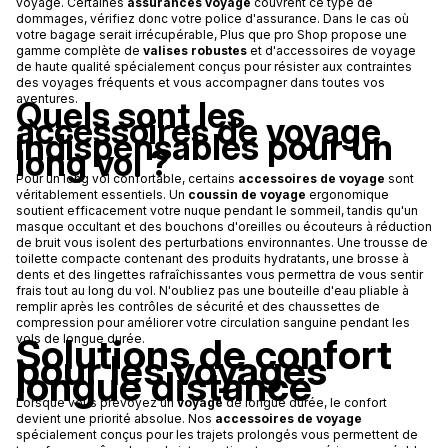
voyage. Certaines
assurances voyage
couvrent ce type de
dommages, vérifiez donc votre police d'assurance. Dans le cas où
votre bagage serait irrécupérable, Plus que pro Shop propose une
gamme complète de
valises robustes
et d'accessoires de voyage
de haute qualité spécialement conçus pour résister aux contraintes
des voyages fréquents et vous accompagner dans toutes vos
aventures.
Quels sont les
accessoires de voyage
indispensables pour un
long vol ?
Pour un long vol confortable, certains
accessoires de voyage
sont
véritablement essentiels. Un
coussin de voyage
ergonomique
soutient efficacement votre nuque pendant le sommeil, tandis qu'un
masque occultant et des bouchons d'oreilles ou écouteurs à réduction
de bruit vous isolent des perturbations environnantes. Une trousse de
toilette compacte contenant des produits hydratants, une brosse à
dents et des lingettes rafraîchissantes vous permettra de vous sentir
frais tout au long du vol. N'oubliez pas une bouteille d'eau pliable à
remplir après les contrôles de sécurité et des chaussettes de
compression pour améliorer votre circulation sanguine pendant les
Solutions de confort
vols de longue durée.
pour les voyages
longue distance
Lorsque vous prévoyez un
voyage
de longue durée, le confort
devient une priorité absolue. Nos
accessoires de voyage
spécialement conçus pour les trajets prolongés vous permettent de