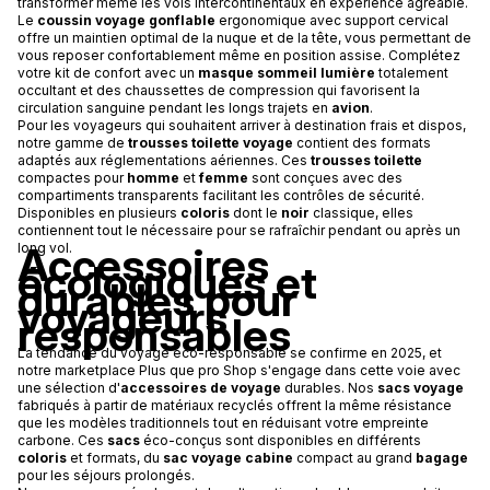
transformer même les vols intercontinentaux en expérience agréable.
Le
coussin voyage gonflable
ergonomique avec support cervical
offre un maintien optimal de la nuque et de la tête, vous permettant de
vous reposer confortablement même en position assise. Complétez
votre kit de confort avec un
masque sommeil lumière
totalement
occultant et des chaussettes de compression qui favorisent la
circulation sanguine pendant les longs trajets en
avion
.
Pour les voyageurs qui souhaitent arriver à destination frais et dispos,
notre gamme de
trousses toilette voyage
contient des formats
adaptés aux réglementations aériennes. Ces
trousses toilette
compactes pour
homme
et
femme
sont conçues avec des
compartiments transparents facilitant les contrôles de sécurité.
Disponibles en plusieurs
coloris
dont le
noir
classique, elles
contiennent tout le nécessaire pour se rafraîchir pendant ou après un
Accessoires
long vol.
écologiques et
durables pour
voyageurs
responsables
La tendance du voyage éco-responsable se confirme en 2025, et
notre marketplace Plus que pro Shop s'engage dans cette voie avec
une sélection d'
accessoires de voyage
durables. Nos
sacs voyage
fabriqués à partir de matériaux recyclés offrent la même résistance
que les modèles traditionnels tout en réduisant votre empreinte
carbone. Ces
sacs
éco-conçus sont disponibles en différents
coloris
et formats, du
sac voyage cabine
compact au grand
bagage
pour les séjours prolongés.