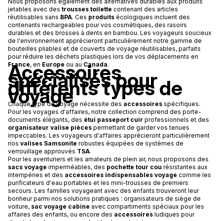
Nous proposons également des alternatives durables aux produits
jetables avec des
trousses toilette
contenant des articles
réutilisables sans
BPA
. Ces
produits
écologiques incluent des
contenants rechargeables pour vos cosmétiques, des rasoirs
durables et des brosses à dents en bambou. Les voyageurs soucieux
de l'environnement apprécieront particulièrement notre gamme de
bouteilles pliables et de couverts de voyage réutilisables, parfaits
pour réduire les déchets plastiques lors de vos déplacements en
Accessoires
France
, en
Europe
ou au
Canada
.
spécialisés pour
différents types de
voyage
Chaque type de voyage nécessite des
accessoires
spécifiques.
Pour les voyages d'affaires, notre collection comprend des porte-
documents élégants, des
étui passeport cuir
professionnels et des
organisateur valise pièces
permettant de garder vos tenues
impeccables. Les voyageurs d'affaires apprécieront particulièrement
nos
valises
Samsonite
robustes équipées de systèmes de
verrouillage approuvés
TSA
.
Pour les aventuriers et les amateurs de plein air, nous proposons des
sacs voyage
imperméables, des
pochette tour cou
résistantes aux
intempéries et des
accessoires indispensables voyage
comme les
purificateurs d'eau portables et les mini-trousses de premiers
secours. Les familles voyageant avec des enfants trouveront leur
bonheur parmi nos solutions pratiques : organisateurs de siège de
voiture,
sac voyage cabine
avec compartiments spéciaux pour les
affaires des enfants, ou encore des
accessoires
ludiques pour