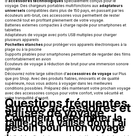
d'
accessoires technologiques
spécialement conçus pour le
voyage. Des chargeurs portables multifonctions aux
adaptateurs
universels
compatibles dans plus de 150 pays, en passant par les
écouteurs anti-bruit, ces accessoires vous permettent de rester
connecté tout en profitant pleinement de votre voyage.
Batteries externes compactes à charge rapide pour smartphones et
tablettes
Adaptateurs de voyage avec ports USB multiples pour charger
plusieurs appareils
Pochettes étanches
pour protéger vos appareils électroniques à la
plage ou à la piscine
Supports pliables pour smartphones permettant de regarder des films
confortablement en avion
Écouteurs de voyage à réduction de bruit pour une immersion sonore
optimale
Découvrez notre large sélection d'
accessoires de voyage
sur Plus
que pro Shop. Avec des produits fiables, innovants et de qualité
supérieure, nous vous aidons à voyager dans les meilleures
conditions possibles. Préparez dès maintenant votre prochain voyage
avec des accessoires conçus pour votre confort, votre sécurité et
Questions fréquentes
votre tranquillité d'esprit.
sur nos accessoires et
valises de voyage
Comment déterminer la
taille de la valise dont j'ai
besoin pour mon voyage
?