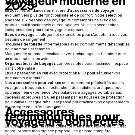
voyageur moderne en
2025
En 2025, les tendances en matière d'
accessoires de voyage
évoluent vers plus de fonctionnalité et de confort. Notre sélection
s'adapte aux besoins des voyageurs contemporains avec des
produits multifonctionnels et écologiques. Voici les accessoires
indispensables pour tout voyageur exigeant :
Sacs de voyage
ultralégers et extensibles pour s'adapter à tous vos
besoins de rangement
Trousses de toilette
imperméables avec compartiments détachables
pour hommes et femmes
Masques de sommeil occultants avec technologie anti-lumière pour
un repos optimal en avion
Organisateurs de bagages
compressibles pour maximiser l'espace
dans votre valise
Étuis à passeport en cuir avec protection RFID pour sécuriser vos
documents d'identité
Nos
accessoires pour valises
sont également plébiscités par les
voyageurs fréquents qui recherchent des solutions pratiques pour
optimiser leur expérience. Des balances à bagages portables aux
cadenas approuvés TSA, en passant par les housses de protection
pour valises, chaque détail est pensé pour faciliter vos déplacements
Accessoires
et protéger vos effets personnels.
technologiques pour
voyageurs connectés
Le voyageur moderne reste connecté même en déplacement. C'est
pourquoi notre marketplace propose une gamme complète