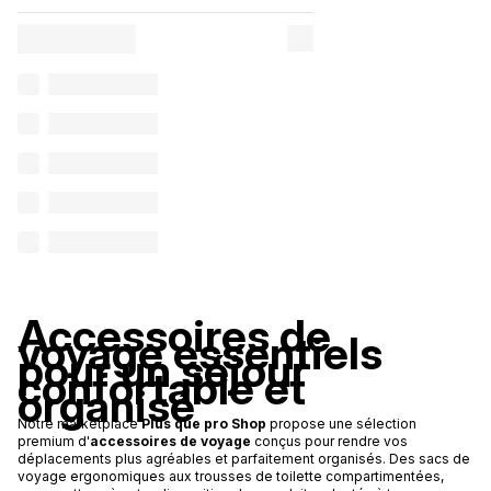
Accessoires de
voyage essentiels
pour un séjour
confortable et
organisé
Notre marketplace
Plus que pro Shop
propose une sélection
premium d'
accessoires de voyage
conçus pour rendre vos
déplacements plus agréables et parfaitement organisés. Des sacs de
voyage ergonomiques aux trousses de toilette compartimentées,