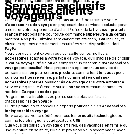
Services exclusifs
divertir les plus jeunes pendant les longs trajets.
pour nos clients
voyageurs
Chez Plus que pro Shop, nous allons au-delà de la simple vente
d'
accessoires de voyage
en proposant des services exclusifs pour
améliorer votre expérience d'achat. Profitez de la
livraison gratuite
France
métropolitaine pour toute commande supérieure à un certain
montant. Nos
prix unitaire
sont clairement affichés,
TVA
incluse, et
plusieurs options de paiement sécurisées sont disponibles, dont
PayPal
.
Notre service client expert vous conseille sur les meilleurs
accessoires
adaptés à votre type de voyage, qu'il s'agisse de choisir
la
valise voyage
idéale ou de composer un ensemble d'
accessoires
voyage
personnalisé. Nous proposons également un service de
personnalisation pour certains
produits
comme les
étui passeport
cuir
ou les
housse valise
, parfaits comme
idées cadeaux
accessoires
pour les passionnés de voyage dans votre entourage.
Service de garantie étendue sur les
bagages
premium comme les
modèles
Eastpak padded pak
Programme de fidélité avec points cumulables sur l'achat
d'
accessoires de voyage
Guides pratiques et conseils d'experts pour choisir les
accessoires
indispensables voyage
Service après-vente dédié pour tous les
produits
technologiques
comme les
chargeurs
et adaptateurs
USB
Que vous prépariez un voyage d'affaires, des vacances en famille ou
une aventure en solitaire, Plus que pro Shop vous accompagne avec