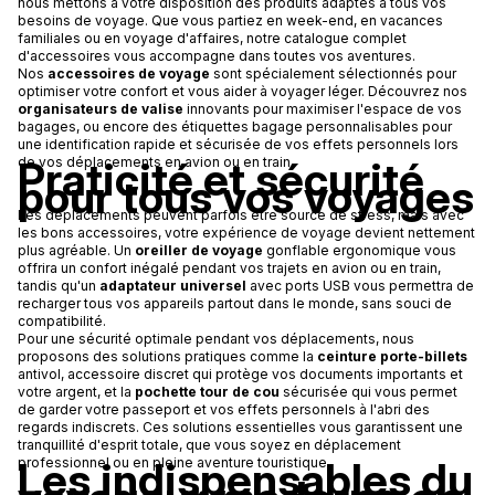
nous mettons à votre disposition des produits adaptés à tous vos
besoins de voyage. Que vous partiez en week-end, en vacances
familiales ou en voyage d'affaires, notre catalogue complet
d'accessoires vous accompagne dans toutes vos aventures.
Nos
accessoires de voyage
sont spécialement sélectionnés pour
optimiser votre confort et vous aider à voyager léger. Découvrez nos
organisateurs de valise
innovants pour maximiser l'espace de vos
bagages, ou encore des étiquettes bagage personnalisables pour
une identification rapide et sécurisée de vos effets personnels lors
Praticité et sécurité
de vos déplacements en avion ou en train.
pour tous vos voyages
Les déplacements peuvent parfois être source de stress, mais avec
les bons accessoires, votre expérience de voyage devient nettement
plus agréable. Un
oreiller de voyage
gonflable ergonomique vous
offrira un confort inégalé pendant vos trajets en avion ou en train,
tandis qu'un
adaptateur universel
avec ports USB vous permettra de
recharger tous vos appareils partout dans le monde, sans souci de
compatibilité.
Pour une sécurité optimale pendant vos déplacements, nous
proposons des solutions pratiques comme la
ceinture porte-billets
antivol, accessoire discret qui protège vos documents importants et
votre argent, et la
pochette tour de cou
sécurisée qui vous permet
de garder votre passeport et vos effets personnels à l'abri des
regards indiscrets. Ces solutions essentielles vous garantissent une
tranquillité d'esprit totale, que vous soyez en déplacement
Les indispensables du
professionnel ou en pleine aventure touristique.