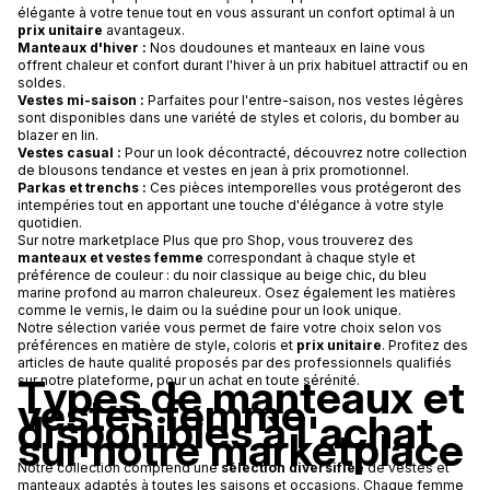
élégante à votre tenue tout en vous assurant un confort optimal à un
prix unitaire
avantageux.
Manteaux d'hiver :
Nos doudounes et manteaux en laine vous
offrent chaleur et confort durant l'hiver à un prix habituel attractif ou en
soldes.
Vestes mi-saison :
Parfaites pour l'entre-saison, nos vestes légères
sont disponibles dans une variété de styles et coloris, du bomber au
blazer en lin.
Vestes casual :
Pour un look décontracté, découvrez notre collection
de blousons tendance et vestes en jean à prix promotionnel.
Parkas et trenchs :
Ces pièces intemporelles vous protégeront des
intempéries tout en apportant une touche d'élégance à votre style
quotidien.
Sur notre marketplace Plus que pro Shop, vous trouverez des
manteaux et vestes femme
correspondant à chaque style et
préférence de couleur : du noir classique au beige chic, du bleu
marine profond au marron chaleureux. Osez également les matières
comme le vernis, le daim ou la suédine pour un look unique.
Notre sélection variée vous permet de faire votre choix selon vos
préférences en matière de style, coloris et
prix unitaire
. Profitez des
articles de haute qualité proposés par des professionnels qualifiés
Types de manteaux et
sur notre plateforme, pour un achat en toute sérénité.
vestes femme
disponibles à l'achat
sur notre marketplace
Notre collection comprend une
sélection diversifiée
de vestes et
manteaux adaptés à toutes les saisons et occasions. Chaque femme