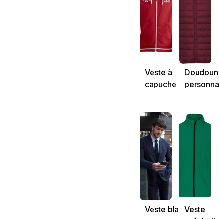
Veste à
Doudoun
capuche
personna
circuit
karting
besançon
Veste blazer
Veste