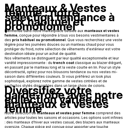
Manteaux & Vestes
femme : notre
sélection tendance à
prix habituel et
promotionnel
Bienvenue dans notre marketplace dédiée aux
manteaux et vestes
femme
, conçue pour répondre à tous vos besoins vestimentaires à
des
prix habituel ou promotionnel
. Que vous recherchiez une veste
légère pour les journées douces ou un manteau chaud pour vous
protéger du froid, notre sélection de vêtements d'extérieur est votre
destination idéale pour un achat de qualité.
Nos vêtements se distinguent par leur qualité exceptionnelle et leur
variété impressionnante : du
trench coat
classique au blazer élégant,
en passant par le manteau long et la veste courte en lin. Pour un style
décontracté, optez pour nos blousons tendance ou nos vestes mi-
saison dans différentes couleurs. Si vous préférez un look plus
sophistiqué, explorez notre gamme de vestes cintrées et de
Diversifiez votre
perfectos stylés disponibles dans un large choix de coloris.
garde-robe avec notre
collection variée de
manteaux et vestes
femme
Notre sélection de
manteaux et vestes pour femme
comprend des
articles pour toutes les saisons et occasions. Les options sont infinies
: des manteaux d'hiver aux vestes casual, des blazers aux manteaux
oversize. Chaque pièce est conçue pour apporter une touche