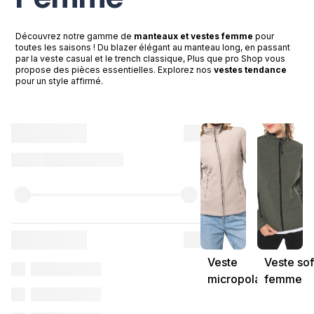
Découvrez notre gamme de
manteaux et vestes femme
pour
toutes les saisons ! Du blazer élégant au manteau long, en passant
par la veste casual et le trench classique, Plus que pro Shop vous
propose des pièces essentielles. Explorez nos
vestes tendance
pour un style affirmé.
Veste
Veste sof
micropolaire
femme
femme
personna
personnalisable