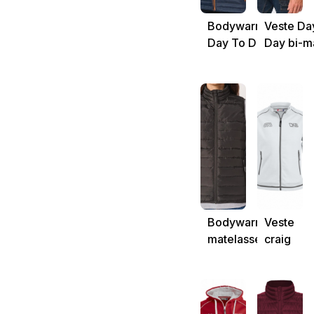
Bodywarmer
Veste Da
Day To Day bi-
Day bi-m
matière
unisexe
unisexe
personna
personnalisable
Bodywarmer
Veste
matelassé
craig
femme
karting
personnalisable
besanço