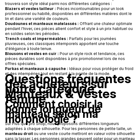
trouvera son style idéal parmi nos différentes catégories :
Blazers et vestes tailleur :
Pièces incontournables pour un look
professionnel ou habillé, disponibles en différentes matières dont le
lin et dans une variété de couleurs.
Doudounes et manteaux matelassés :
Offrant une chaleur optimale
pendant l'hiver, ces pièces allient confort et style à un prix habituel ou
en soldes selon les périodes.
Trench coats et imperméables :
Parfaits pour les journées
pluvieuses, ces classiques intemporels apportent une touche
d'élégance à toute tenue.
Blousons et vestes en cuir :
Pour un style rock et tendance, ces
pièces durables sont disponibles à prix promotionnel lors de nos
offres spéciales.
Parkas et manteaux à capuche :
Idéaux pour vous protéger du froid
Questions fréquentes
et des intempéries tout en restant à la pointe de la mode.
des acheteurs sur
notre catégorie
Manteaux & Vestes
femme
Comment choisir la
bonne longueur de
manteau selon ma
morphologie ?
Sur Plus que pro Shop, nous proposons différentes longueurs
adaptées à chaque silhouette. Pour les personnes de petite taille, un
manteau droit
ou une veste courte mettront en valeur votre silhouette
sans la tasser. Les personnes grandes peuvent opter pour un manteau