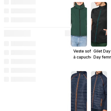
Veste softshell
Gilet Day
à capuche
Day fem
amovible
personna
femme
personnalisable