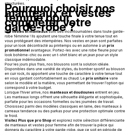
Pourquoi choisir nos
structurées.
manteaux et vestes
femme pour
compléter votre
garde-robe ?
Les
vestes et manteaux
sont des incontournables dans toute garde-
robe féminine ! Ils ajoutent une touche finale à votre tenue tout en
vous protégeant des intempéries. Nos vestes en jean sont parfaites
pour un look décontracté au printemps ou en automne à un
prix
promotionnel
avantageux. Portez-les avec une robe fleurie pour un
look bohème-chic ou avec un t-shirt blanc et un jean pour un style
classique indémodable.
Pour les jours plus frais, nos blousons sont la solution idéale.
Disponibles dans une variété de styles, du bomber sportif au blouson
en cuir rock, ils apportent une touche de caractère à votre tenue tout
en vous gardant confortablement au chaud. Le
prix unitaire
varie
selon le modèle et la matière, vous permettant de trouver l'option qui
correspond à votre budget.
Lorsque l'hiver arrive, nos
manteaux et doudounes
entrent en jeu.
Les manteaux longs offrent une silhouette élégante et sophistiquée,
parfaite pour les occasions formelles ou les journées de travail.
Choisissez parmi des modèles classiques en laine, des manteaux à
carreaux tendance ou des parkas pour une protection optimale contre
le froid.
Visitez Plus que pro Shop
et explorez notre sélection différenciante
de manteaux et vestes pour femme afin de trouver la pièce qui
donnera du caractère à votre garde-robe, que ce soit en période de