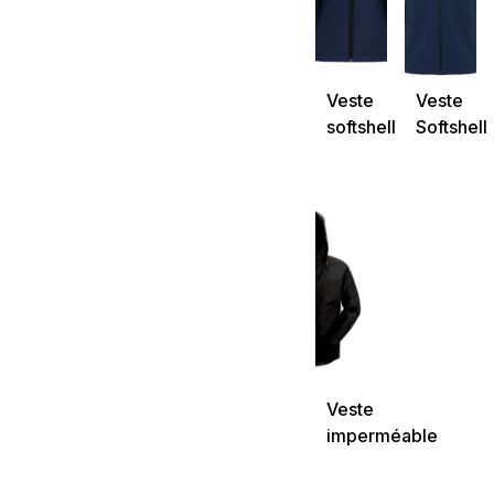
Veste
Veste
softshell
Softshell
femme
3 couche
à capuch
avec
manches
amovible
unisexe
Veste
imperméable
Shell