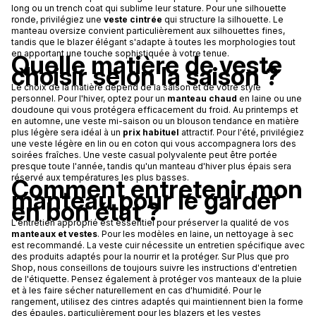
long ou un trench coat qui sublime leur stature. Pour une silhouette
ronde, privilégiez une
veste cintrée
qui structure la silhouette. Le
manteau oversize convient particulièrement aux silhouettes fines,
tandis que le blazer élégant s'adapte à toutes les morphologies tout
en apportant une touche sophistiquée à votre tenue.
Quelle matière de veste
choisir selon la saison ?
Le choix de la matière dépend de la saison et de votre style
personnel. Pour l'hiver, optez pour un
manteau chaud
en laine ou une
doudoune qui vous protégera efficacement du froid. Au printemps et
en automne, une veste mi-saison ou un blouson tendance en matière
plus légère sera idéal à un
prix habituel
attractif. Pour l'été, privilégiez
une veste légère en lin ou en coton qui vous accompagnera lors des
soirées fraîches. Une veste casual polyvalente peut être portée
presque toute l'année, tandis qu'un manteau d'hiver plus épais sera
réservé aux températures les plus basses.
Comment entretenir mon
manteau pour le garder
en bon état ?
L'entretien approprié est essentiel pour préserver la qualité de vos
manteaux et vestes
. Pour les modèles en laine, un nettoyage à sec
est recommandé. La veste cuir nécessite un entretien spécifique avec
des produits adaptés pour la nourrir et la protéger. Sur Plus que pro
Shop, nous conseillons de toujours suivre les instructions d'entretien
de l'étiquette. Pensez également à protéger vos manteaux de la pluie
et à les faire sécher naturellement en cas d'humidité. Pour le
rangement, utilisez des cintres adaptés qui maintiennent bien la forme
des épaules, particulièrement pour les blazers et les vestes