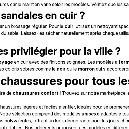
s car le maintien varie selon les modèles. Vérifiez que les san
sandales en cuir ?
 un brossage régulier. Pour le
cuir
, utilisez un nettoyant sp
du sable. Laissez-les sécher naturellement après chaque utilisati
privilégier pour la ville ?
oyage
en cuir avec des finitions soignées. Les modèles à
ferm
z des coloris sobres comme le
noir
ou le
marron
qui s'accorderon
 : chaussures pour tous 
aire de
chaussures confort
! Trouvez sur notre marketplace 
aussures légères et faciles à enfiler, idéales pour se promener 
er. Notre sélection comprend des modèles
unisexe
adaptés à tous
plus polyvalentes, offrant un look décontracté pour les jours ch
nt confortables. Nos adhérents proposent des modèles en différ