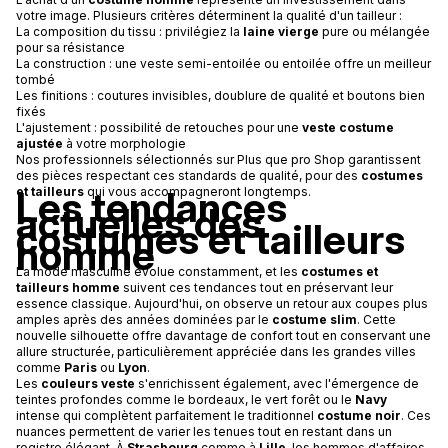
votre image. Plusieurs critères déterminent la qualité d'un tailleur :
La composition du tissu : privilégiez la
laine vierge
pure ou mélangée
pour sa résistance
La construction : une veste semi-entoilée ou entoilée offre un meilleur
tombé
Les finitions : coutures invisibles, doublure de qualité et boutons bien
fixés
L'ajustement : possibilité de retouches pour une
veste costume
ajustée
à votre morphologie
Nos professionnels sélectionnés sur Plus que pro Shop garantissent
des pièces respectant ces standards de qualité, pour des
costumes
Les tendances
et tailleurs
qui vous accompagneront longtemps.
actuelles des
costumes et tailleurs
homme
La mode masculine évolue constamment, et les
costumes et
tailleurs homme
suivent ces tendances tout en préservant leur
essence classique. Aujourd'hui, on observe un retour aux coupes plus
amples après des années dominées par le
costume slim
. Cette
nouvelle silhouette offre davantage de confort tout en conservant une
allure structurée, particulièrement appréciée dans les grandes villes
comme
Paris
ou
Lyon
.
Les
couleurs veste
s'enrichissent également, avec l'émergence de
teintes profondes comme le bordeaux, le vert forêt ou le
Navy
intense qui complètent parfaitement le traditionnel
costume noir
. Ces
nuances permettent de varier les tenues tout en restant dans un
registre élégant. À
Strasbourg
comme à
Lille
, les hommes d'affaires