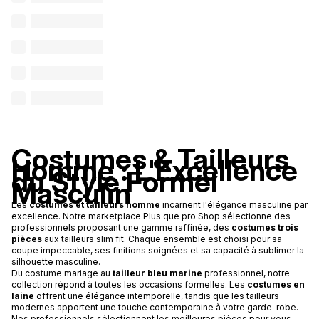
Costumes & Tailleurs
Homme : L'Excellence
du Style Formel
Masculin
Les
costumes et tailleurs homme
incarnent l'élégance masculine par
excellence. Notre marketplace Plus que pro Shop sélectionne des
professionnels proposant une gamme raffinée, des
costumes trois
pièces
aux tailleurs slim fit. Chaque ensemble est choisi pour sa
coupe impeccable, ses finitions soignées et sa capacité à sublimer la
silhouette masculine.
Du costume mariage au
tailleur bleu marine
professionnel, notre
collection répond à toutes les occasions formelles. Les
costumes en
laine
offrent une élégance intemporelle, tandis que les tailleurs
modernes apportent une touche contemporaine à votre garde-robe.
Nos professionnels sélectionnent les meilleures pièces pour vous