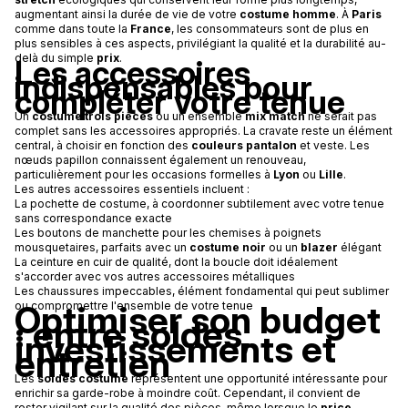
augmentant ainsi la durée de vie de votre
costume homme
. À
Paris
comme dans toute la
France
, les consommateurs sont de plus en
plus sensibles à ces aspects, privilégiant la qualité et la durabilité au-
delà du simple
prix
.
Les accessoires
indispensables pour
compléter votre tenue
Un
costume trois pièces
ou un ensemble
mix match
ne serait pas
complet sans les accessoires appropriés. La cravate reste un élément
central, à choisir en fonction des
couleurs pantalon
et veste. Les
nœuds papillon connaissent également un renouveau,
particulièrement pour les occasions formelles à
Lyon
ou
Lille
.
Les autres accessoires essentiels incluent :
La pochette de costume, à coordonner subtilement avec votre tenue
sans correspondance exacte
Les boutons de manchette pour les chemises à poignets
mousquetaires, parfaits avec un
costume noir
ou un
blazer
élégant
La ceinture en cuir de qualité, dont la boucle doit idéalement
s'accorder avec vos autres accessoires métalliques
Les chaussures impeccables, élément fondamental qui peut sublimer
Optimiser son budget
ou compromettre l'ensemble de votre tenue
: entre soldes,
investissements et
entretien
Les
soldes costume
représentent une opportunité intéressante pour
enrichir sa garde-robe à moindre coût. Cependant, il convient de
rester vigilant sur la qualité des pièces, même lorsque le
price