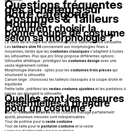
Questions fréquentes
des acheteurs sur
notre catégorie
Costumes & Tailleurs
Homme
Comment choisir la
bonne coupe de costume
selon sa morphologie ?
Le choix de la coupe est déterminant pour sublimer votre silhouette.
Les
tailleurs slim fit
conviennent aux morphologies fines à
moyennes, tandis que les
costumes classiques
s'adaptent à toutes
les silhouettes. Plus que pro Shop propose différentes options :
Silhouette athlétique : privilégiez les
costumes design
avec une
veste légèrement cintrée
Morphologie élancée : optez pour les
costumes trois pièces
qui
structurent la silhouette
Carrure large : choisissez les tailleurs classiques à la coupe droite et
équilibrée
Petite taille : préférez les
vestes costume ajustées
et les pantalons à
pinces qui allongent la silhouette
Quelles sont les mesures
essentielles à prendre
pour un costume ?
Pour un
costume affaires
ou un costume mariage parfaitement
ajusté, plusieurs mesures sont indispensables :
Tour de poitrine pour la
veste costume
Tour de taille pour le
pantalon costume
et la veste
Longueur d'entrejambe pour le pantalon