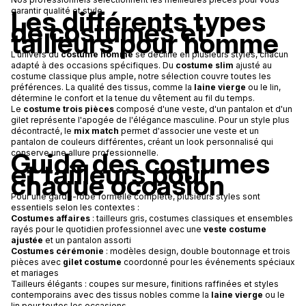
Les différents types
garantir qualité et style.
de costumes et
tailleurs pour homme
L'univers du
costume homme
se décline en plusieurs styles, chacun
adapté à des occasions spécifiques. Du
costume slim
ajusté au
costume classique plus ample, notre sélection couvre toutes les
préférences. La qualité des tissus, comme la
laine vierge
ou le lin,
détermine le confort et la tenue du vêtement au fil du temps.
Le
costume trois pièces
composé d'une veste, d'un pantalon et d'un
gilet représente l'apogée de l'élégance masculine. Pour un style plus
décontracté, le
mix match
permet d'associer une veste et un
pantalon de couleurs différentes, créant un look personnalisé qui
Guide des costumes
conserve une allure professionnelle.
et tailleurs pour
chaque occasion
Pour une garde-robe formelle complète, plusieurs styles sont
essentiels selon les contextes :
Costumes affaires
: tailleurs gris, costumes classiques et ensembles
rayés pour le quotidien professionnel avec une
veste costume
ajustée
et un pantalon assorti
Costumes cérémonie
: modèles design, double boutonnage et trois
pièces avec
gilet costume
coordonné pour les événements spéciaux
et mariages
Tailleurs élégants : coupes sur mesure, finitions raffinées et styles
contemporains avec des tissus nobles comme la
laine vierge
ou le
lin pour toutes les occasions