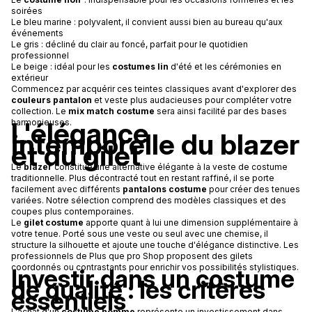
soirées
Le bleu marine : polyvalent, il convient aussi bien au bureau qu'aux
événements
Le gris : décliné du clair au foncé, parfait pour le quotidien
professionnel
Le beige : idéal pour les
costumes lin
d'été et les cérémonies en
extérieur
Commencez par acquérir ces teintes classiques avant d'explorer des
couleurs pantalon
et veste plus audacieuses pour compléter votre
collection. Le
mix match costume
sera ainsi facilité par des bases
L'élégance
harmonieuses.
intemporelle du blazer
et du gilet
Le
blazer
constitue une alternative élégante à la veste de costume
traditionnelle. Plus décontracté tout en restant raffiné, il se porte
facilement avec différents
pantalons costume
pour créer des tenues
variées. Notre sélection comprend des modèles classiques et des
coupes plus contemporaines.
Le
gilet costume
apporte quant à lui une dimension supplémentaire à
votre tenue. Porté sous une veste ou seul avec une chemise, il
structure la silhouette et ajoute une touche d'élégance distinctive. Les
professionnels de Plus que pro Shop proposent des gilets
coordonnés ou contrastants pour enrichir vos possibilités stylistiques.
Investir dans un costume
de qualité : les critères
essentiels
L'achat d'un
costume homme
représente un investissement dans