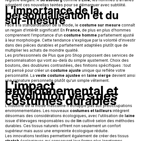
adoptent ces nouvelles teintes pour se démarquer avec subtilité.
L'importance de la
personnalisation et du
sur-mesure
Face à la standardisation de la mode, le
costume sur mesure
connaît
un regain d'intérêt significatif. En
France
, de plus en plus d'hommes
comprennent l'importance d'un
costume homme
parfaitement ajusté
à leur morphologie. Cette tendance s'explique par la volonté d'investir
dans des pièces durables et parfaitement adaptées plutôt que de
multiplier les achats de moindre qualité.
Les professionnels de Plus que pro Shop proposent des services de
personnalisation qui vont au-delà du simple ajustement. Choix des
boutons, des doublures contrastées, des finitions spécifiques : tout
est pensé pour créer un
costume ajuste
unique qui reflète votre
personnalité. La
veste costume ajustee
en
laine vierge
devient ainsi
L'impact
une signature personnelle plutôt qu'un simple vêtement.
environnemental et
l'évolution vers des
costumes durables
L'industrie de la mode masculine n'échappe pas aux préoccupations
environnementales. Les nouveaux
costumes et tailleurs
intègrent
désormais des considérations écologiques, avec l'utilisation de
laine
issue d'élevages responsables ou de
lin
cultivé selon des méthodes
durables. Ces tissus naturels offrent non seulement un confort
supérieur mais aussi une empreinte écologique réduite.
Les innovations textiles permettent également de créer des tissus
stretch
écologiques qui conservent leur forme plus longtemps,