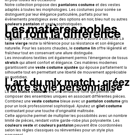
Notre collection propose des
pantalons costume
et des vestes
adaptés à toutes les morphologies. Les costumes pour soirée se
distinguent par leur élégance particulière, parfaits pour les
événements prestigieux avec des options en noir, bleu nuit ou autres
Les matières nobles
couleurs pantalon
et veste sophistiquées.
qui font la différence
La qualité d'un
costume homme
se mesure d'abord à son tissu. La
laine vierge
reste la référence pour sa résistance et son élégance
naturelle. Pour les saisons chaudes, le
costume lin
offre légèreté et
fraîcheur tout en conservant une allure distinguée.
Les innovations textiles ont également permis l'émergence de tissus
stretch
qui allient confort et élégance. Ces matières modernes
garantissent une
veste costume ajustée
qui épouse parfaitement la
silhouette tout en permettant une liberté de mouvement appréciable
au quotidien.
L'art du mix match : créez
votre style personnalisé
Le
mix match costume
est une tendance forte qui permet de
composer des ensembles uniques en associant différentes pièces.
Combinez une
veste costume
bleue avec un
pantalon costume
gris
pour un look professionnel sophistiqué. Ajoutez un
gilet costume
contrastant pour une touche d'originalité maîtrisée.
Cette approche permet de multiplier les possibilités avec un nombre
limité de pièces, rendant votre garde-robe plus polyvalente. Les
couleurs veste
et
couleurs pantalon
peuvent être coordonnées
selon les règles classiques ou réinventées pour un style plus
personnel.