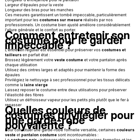
Largeur d'épaules pour la veste
Longueur des bras pour les manches
Ces mesures garantissent un tombé impeccable, particulièrement
important pour les
costumes sur mesure
réalisés par nos
professionnels. Un costume bien ajusté améliore considérablement
l'allure générale et le confort au porter.
Comment entretenir son
costume pour le garder
impeccable ?
L'entretien régulier est essentiel pour préserver vos
costumes et
tailleurs
en parfait état :
Brossez légèrement votre
veste costume
et votre pantalon après
chaque utilisation
Utilisez des cintres larges et adaptés pour maintenir la forme des
épaules
Privilégiez le nettoyage à sec professionnel pour les tissus délicats
comme la
laine vierge
Laissez reposer le costume entre deux utilisations pour préserver
l'élasticité des fibres
Utilisez un défroisseur vapeur pour les petits plis plutôt que le fer à
repasser
Quelles couleurs de
costumes privilégier pour
une garde-robe
polyvalente ?
Pour constituer une garde-robe formelle versatile, certaines
couleurs
veste
et
pantalon costume
sont incontournables :
Le
costume noir
: indispensable pour les occasions formelles et les