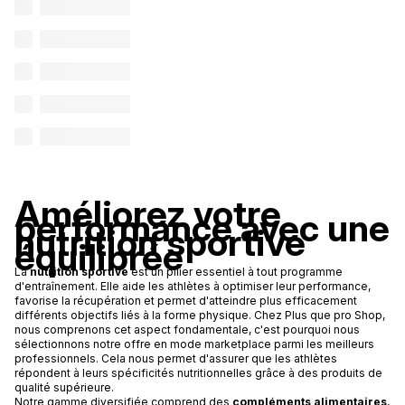
Améliorez votre
performance avec une
nutrition sportive
équilibrée
La
nutrition sportive
est un pilier essentiel à tout programme
d'entraînement. Elle aide les athlètes à optimiser leur performance,
favorise la récupération et permet d'atteindre plus efficacement
différents objectifs liés à la forme physique. Chez Plus que pro Shop,
nous comprenons cet aspect fondamentale, c'est pourquoi nous
sélectionnons notre offre en mode marketplace parmi les meilleurs
professionnels. Cela nous permet d'assurer que les athlètes
répondent à leurs spécificités nutritionnelles grâce à des produits de
qualité supérieure.
Notre gamme diversifiée comprend des
compléments alimentaires
,