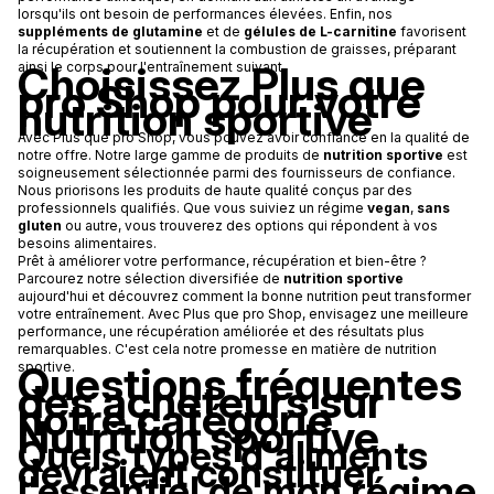
lorsqu'ils ont besoin de performances élevées. Enfin, nos
suppléments de glutamine
et de
gélules de L-carnitine
favorisent
la récupération et soutiennent la combustion de graisses, préparant
Choisissez Plus que
ainsi le corps pour l'entraînement suivant.
pro Shop pour votre
nutrition sportive
Avec Plus que pro Shop, vous pouvez avoir confiance en la qualité de
notre offre. Notre large gamme de produits de
nutrition sportive
est
soigneusement sélectionnée parmi des fournisseurs de confiance.
Nous priorisons les produits de haute qualité conçus par des
professionnels qualifiés. Que vous suiviez un régime
vegan
,
sans
gluten
ou autre, vous trouverez des options qui répondent à vos
besoins alimentaires.
Prêt à améliorer votre performance, récupération et bien-être ?
Parcourez notre sélection diversifiée de
nutrition sportive
aujourd'hui et découvrez comment la bonne nutrition peut transformer
votre entraînement. Avec Plus que pro Shop, envisagez une meilleure
performance, une récupération améliorée et des résultats plus
remarquables. C'est cela notre promesse en matière de nutrition
Questions fréquentes
sportive.
des acheteurs sur
notre catégorie
Nutrition sportive
Quels types d'aliments
devraient constituer
l'essentiel de mon régime