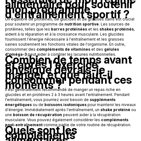
alimentaire pour soutenir
mon programme
d'entraînement sportif ?
Un équilibre de protéines, de glucides et de graisses sains est crucial
pour soutenir un programme de
nutrition sportive
. Les sources de
protéines, telles que les
barres protéinées
et les
shakes protéinés
,
aident à la réparation et à la croissance musculaire. Les glucides
fournissent l'énergie nécessaire à l'entraînement et les graisses
saines soutiennent les fonctions vitales de l'organisme. En outre,
consommer des
compléments de vitamines
et des
gélules
d'oméga-3
peut aider à combler les lacunes nutritionnelles.
Combien de temps avant
et après l'exercice
physique devrais-je
manger et que faut-il
consommer pendant ces
moments ?
Il est généralement recommandé de manger un repas riche en
glucides et en protéines 2 à 3 heures avant l'entraînement. Pendant
l'entraînement, vous pourriez avoir besoin de
suppléments
énergétiques
ou de
boissons isotoniques
pour maintenir les niveaux
d'énergie. Immédiatement après l'entraînement, un
shake protéiné
ou
une
boisson de récupération
peuvent aider à la récupération
musculaire. Vous pouvez également considérer les
compléments
post-entraînement
comme partie de votre routine de récupération.
Quels sont les
compléments
alimentaires