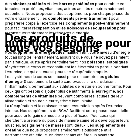
des
shakes protéinés
et des
barres protéinées
pour combler vos
besoins en protéines, vitamines, acides aminés et autres nutriments
essentiels. Nous proposons des suppléments pour chaque phase de
votre entraînement : les
compléments pré-entraînement
pour
préparer le corps à l'exercice, les
compléments post-entraînement
pour faciliter la récupération et les
boissons de récupération
pour
Des produits de
reconstituer rapidement les réserves d'énergie.
nutrition sportive pour
tous vos besoins
Nos
suppléments énergétiques
maintiennent votre niveau d'énergie
tout au long de l'entraînement, assurant que vous ne soyez pas ralenti
par la fatigue. Juste après l'entraînement, nos
boissons isotoniques
réhydratent le corps et reconstituent les électrolytes perdus pendant
l'exercice, ce qui est crucial pour une récupération rapide.
Les systèmes du corps sont aussi prise en compte nos
gélules
d'oméga-3
soutiennent la santé cardiovasculaire et réduisent
l'inflammation, permettant aux athlètes de rester en bonne forme. Pour
ceux qui ont besoin d'ajouter plus de nutriments à leur régime, nos
compléments de vitamines
peuvent combler les lacunes de leur
alimentation et soutenir leur système immunitaire.
La récupération et la croissance sont essentielles après l'exercice
intense. Nos suppléments de BCAA facilitent cette phase essentielle
pour assurer le gain de muscle le plus efficace. Pour ceux qui
cherchent à prendre du poids de manière saine et à développer leurs
muscles, nos
gainers de masse
sont idéaux. Les
suppléments de
créatine
que nous proposons améliorent la puissance et la
performance athlétique, en donnant aux athlètes un avantage