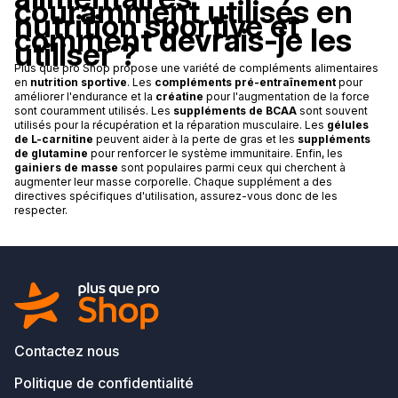
couramment utilisés en
nutrition sportive et
comment devrais-je les
utiliser ?
Plus que pro Shop propose une variété de compléments alimentaires
en
nutrition sportive
. Les
compléments pré-entraînement
pour
améliorer l'endurance et la
créatine
pour l'augmentation de la force
sont couramment utilisés. Les
suppléments de BCAA
sont souvent
utilisés pour la récupération et la réparation musculaire. Les
gélules
de L-carnitine
peuvent aider à la perte de gras et les
suppléments
de glutamine
pour renforcer le système immunitaire. Enfin, les
gainiers de masse
sont populaires parmi ceux qui cherchent à
augmenter leur masse corporelle. Chaque supplément a des
directives spécifiques d'utilisation, assurez-vous donc de les
respecter.
Contactez nous
Politique de confidentialité