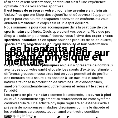
résilience et leur performance, contribuant ainsi à une expérience
optimale lors de vos sorties sportives.
Il est temps de préparer votre prochaine aventure en plein air
.
Visitez Plus que pro Shop dès aujourd'hui et découvrez l'équipement
parfait pour vos futures escapades sportives en extérieur, qui vous
aideront à maintenir un corps sain et un esprit équilibré.
Nous sommes là pour vous accompagner dans la
pratique de vos
sports nature
préférés. Quels que soient vos besoins, Plus que pro
Shop a la solution pour vous. Préparez-vous à vivre des
expériences
sportives inoubliables
en optant pour nos produits de haute qualité,
Les bienfaits des
spécialement sélectionnés pour leur durabilité et leur performance.
sports d'extérieur sur
la santé physique et
mentale
La
pratique d'activités physiques
en plein air présente de nombreux
avantages pour votre
santé globale
. Les sports d'extérieur stimulent
différents groupes musculaires tout en vous permettant de profiter
des bienfaits de la nature. L'exposition à l'air frais et à la lumière
naturelle favorise la production de vitamine D et d'endorphines,
améliorant considérablement votre humeur et réduisant le stress et
l'anxiété.
Les
sports en pleine nature
comme la randonnée, la
course à pied
ou le vélo contribuent également au renforcement de votre système
cardiovasculaire. Une activité physique régulière en extérieur aide à
prévenir de nombreuses maladies chroniques comme le diabète et
les problèmes cardiaques, tout en améliorant votre condition
physique générale.