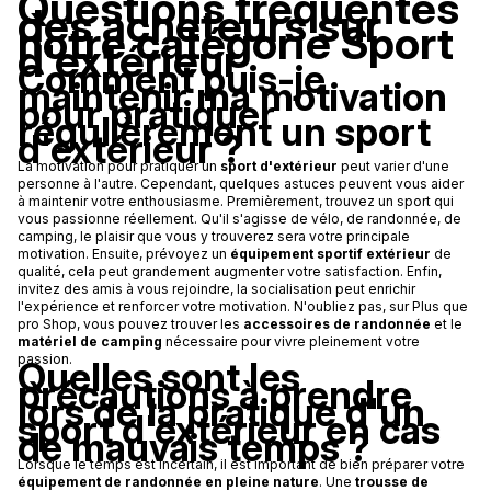
Questions fréquentes
des acheteurs sur
notre catégorie Sport
d'extérieur
Comment puis-je
maintenir ma motivation
pour pratiquer
régulièrement un sport
d'extérieur ?
La motivation pour pratiquer un
sport d'extérieur
peut varier d'une
personne à l'autre. Cependant, quelques astuces peuvent vous aider
à maintenir votre enthousiasme. Premièrement, trouvez un sport qui
vous passionne réellement. Qu'il s'agisse de vélo, de randonnée, de
camping, le plaisir que vous y trouverez sera votre principale
motivation. Ensuite, prévoyez un
équipement sportif extérieur
de
qualité, cela peut grandement augmenter votre satisfaction. Enfin,
invitez des amis à vous rejoindre, la socialisation peut enrichir
l'expérience et renforcer votre motivation. N'oubliez pas, sur Plus que
pro Shop, vous pouvez trouver les
accessoires de randonnée
et le
matériel de camping
nécessaire pour vivre pleinement votre
passion.
Quelles sont les
précautions à prendre
lors de la pratique d'un
sport d'extérieur en cas
de mauvais temps ?
Lorsque le temps est incertain, il est important de bien préparer votre
équipement de randonnée en pleine nature
. Une
trousse de