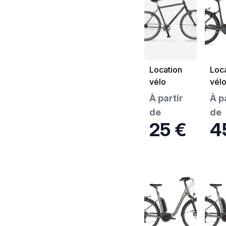
Location
Loca
vélo
vélo
musculaire
assi
À partir
À p
N°12 -
élec
de
de
Vélo de
N°1
25 €
4
Ville V200
Kalk
équipé
Imag
Mov
- Ta