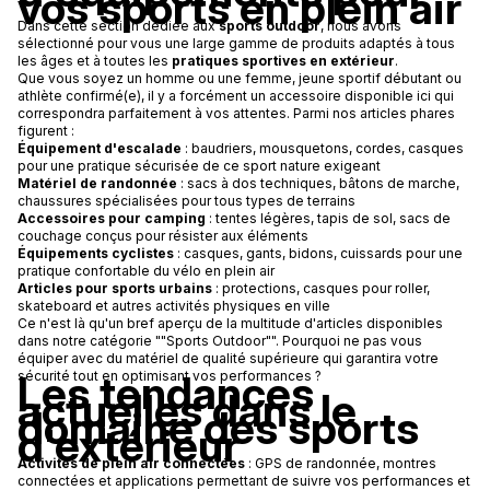
vos sports en plein air
Dans cette section dédiée aux
sports outdoor
, nous avons
sélectionné pour vous une large gamme de produits adaptés à tous
les âges et à toutes les
pratiques sportives en extérieur
.
Que vous soyez un homme ou une femme, jeune sportif débutant ou
athlète confirmé(e), il y a forcément un accessoire disponible ici qui
correspondra parfaitement à vos attentes. Parmi nos articles phares
figurent :
Équipement d'escalade
: baudriers, mousquetons, cordes, casques
pour une pratique sécurisée de ce sport nature exigeant
Matériel de randonnée
: sacs à dos techniques, bâtons de marche,
chaussures spécialisées pour tous types de terrains
Accessoires pour camping
: tentes légères, tapis de sol, sacs de
couchage conçus pour résister aux éléments
Équipements cyclistes
: casques, gants, bidons, cuissards pour une
pratique confortable du vélo en plein air
Articles pour sports urbains
: protections, casques pour roller,
skateboard et autres activités physiques en ville
Ce n'est là qu'un bref aperçu de la multitude d'articles disponibles
dans notre catégorie ""Sports Outdoor"". Pourquoi ne pas vous
équiper avec du matériel de qualité supérieure qui garantira votre
Les tendances
sécurité tout en optimisant vos performances ?
actuelles dans le
domaine des sports
d'extérieur
Activités de plein air connectées
: GPS de randonnée, montres
connectées et applications permettant de suivre vos performances et