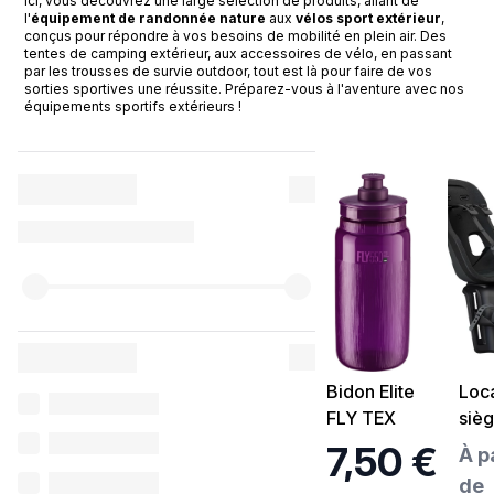
Ici, vous découvrez une large sélection de produits, allant de
l'
équipement de randonnée nature
aux
vélos sport extérieur
,
conçus pour répondre à vos besoins de mobilité en plein air. Des
tentes de camping extérieur, aux accessoires de vélo, en passant
par les trousses de survie outdoor, tout est là pour faire de vos
sorties sportives une réussite. Préparez-vous à l'aventure avec nos
équipements sportifs extérieurs !
Bidon Elite
Loca
FLY TEX
siè
500ml
enfa
7,50 €
À p
2 à 
de