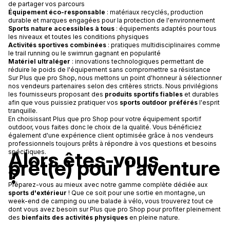
de partager vos parcours
Équipement éco-responsable
: matériaux recyclés, production
durable et marques engagées pour la protection de l'environnement
Sports nature accessibles à tous
: équipements adaptés pour tous
les niveaux et toutes les conditions physiques
Activités sportives combinées
: pratiques multidisciplinaires comme
le trail running ou le swimrun gagnant en popularité
Matériel ultraléger
: innovations technologiques permettant de
réduire le poids de l'équipement sans compromettre sa résistance
Sur Plus que pro Shop, nous mettons un point d'honneur à sélectionner
nos vendeurs partenaires selon des critères stricts. Nous privilégions
les fournisseurs proposant des
produits sportifs fiables
et durables
afin que vous puissiez pratiquer vos
sports outdoor préférés
l'esprit
tranquille.
En choisissant Plus que pro Shop pour votre équipement sportif
outdoor, vous faites donc le choix de la qualité. Vous bénéficiez
également d'une expérience client optimisée grâce à nos vendeurs
professionnels toujours prêts à répondre à vos questions et besoins
Alors êtes-vous
spécifiques.
prêt(e) pour l'aventure
?
Préparez-vous au mieux avec notre gamme complète dédiée aux
sports d'extérieur
! Que ce soit pour une sortie en montagne, un
week-end de camping ou une balade à vélo, vous trouverez tout ce
dont vous avez besoin sur Plus que pro Shop pour profiter pleinement
des
bienfaits des activités physiques
en pleine nature.