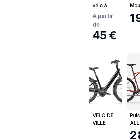
vélo à
Mou
assistance
Sam
1
À partir
électrique
Ope
de
N°4
45 €
Gazelle
Paris C7+
HMB noir
VELO DE
Pul
VILLE
ALL
ELECTRIQUE
Vélo
2
LUNDI 27.3
Lapi