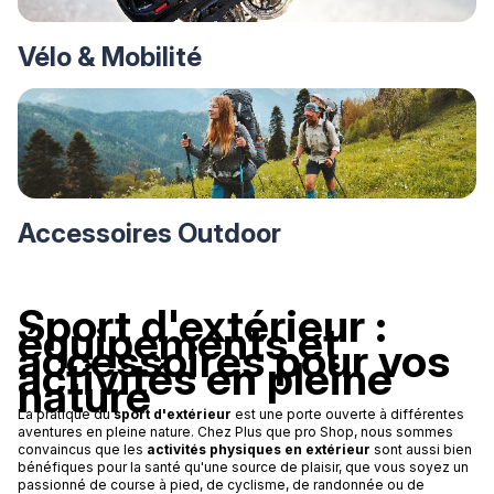
Vélo & Mobilité
Accessoires Outdoor
Sport d'extérieur :
équipements et
accessoires pour vos
activités en pleine
nature
La pratique du
sport d'extérieur
est une porte ouverte à différentes
aventures en pleine nature. Chez Plus que pro Shop, nous sommes
convaincus que les
activités physiques en extérieur
sont aussi bien
bénéfiques pour la santé qu'une source de plaisir, que vous soyez un
passionné de course à pied, de cyclisme, de randonnée ou de