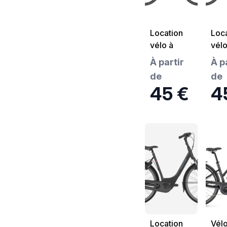
Location
Loca
vélo à
vélo
assistance
assi
À partir
À p
électrique
élec
de
de
N°7
N°1
45 €
4
Kalkhoff 1.b
Kalk
move
mov
international
inte
Location
Vélo