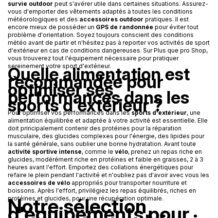
survie outdoor
peut s'avérer utile dans certaines situations. Assurez-
vous d'emporter des vêtements adaptés à toutes les conditions
météorologiques et des
accessoires outdoor
pratiques. Il est
encore mieux de posséder un
GPS de randonnée
pour éviter tout
problème d'orientation. Soyez toujours conscient des conditions
météo avant de partir et n'hésitez pas à reporter vos activités de sport
d'extérieur en cas de conditions dangereuses. Sur Plus que pro Shop,
vous trouverez tout l'équipement nécessaire pour pratiquer
sereinement votre sport d'extérieur.
Quelle alimentation est
recommandée pour
optimiser ses
performances dans les
sports d'extérieur ?
Pour optimiser vos performances dans les
sports d'extérieur
, une
alimentation équilibrée et adaptée à votre activité est essentielle. Elle
doit principalement contenir des protéines pour la réparation
musculaire, des glucides complexes pour l'énergie, des lipides pour
la santé générale, sans oublier une bonne hydratation. Avant toute
activité sportive intense
, comme le
vélo
, prenez un repas riche en
glucides, modérément riche en protéines et faible en graisses, 2 à 3
heures avant l'effort. Emportez des collations énergétiques pour
refaire le plein pendant l'activité et n'oubliez pas d'avoir avec vous les
accessoires de vélo
appropriés pour transporter nourriture et
boissons. Après l'effort, privilégiez les repas équilibrés, riches en
Notre sélection
protéines et glucides, pour une récupération optimale.
d'équipements pour