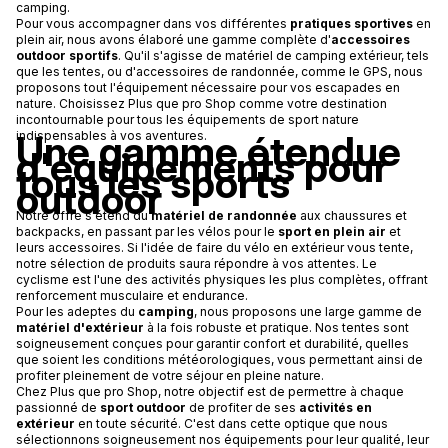
camping.
Pour vous accompagner dans vos différentes
pratiques sportives
en
plein air, nous avons élaboré une gamme complète d'
accessoires
outdoor sportifs
. Qu'il s'agisse de matériel de camping extérieur, tels
que les tentes, ou d'accessoires de randonnée, comme le GPS, nous
proposons tout l'équipement nécessaire pour vos escapades en
nature. Choisissez Plus que pro Shop comme votre destination
incontournable pour tous les équipements de sport nature
Une gamme étendue
indispensables à vos aventures.
d'équipements pour
tous les sports
outdoor
Notre offre s'étend du
matériel de randonnée
aux chaussures et
backpacks, en passant par les vélos pour le
sport en plein air
et
leurs accessoires. Si l'idée de faire du vélo en extérieur vous tente,
notre sélection de produits saura répondre à vos attentes. Le
cyclisme est l'une des activités physiques les plus complètes, offrant
renforcement musculaire et endurance.
Pour les adeptes du
camping
, nous proposons une large gamme de
matériel d'extérieur
à la fois robuste et pratique. Nos tentes sont
soigneusement conçues pour garantir confort et durabilité, quelles
que soient les conditions météorologiques, vous permettant ainsi de
profiter pleinement de votre séjour en pleine nature.
Chez Plus que pro Shop, notre objectif est de permettre à chaque
passionné de
sport outdoor
de profiter de ses
activités en
extérieur
en toute sécurité. C'est dans cette optique que nous
sélectionnons soigneusement nos équipements pour leur qualité, leur