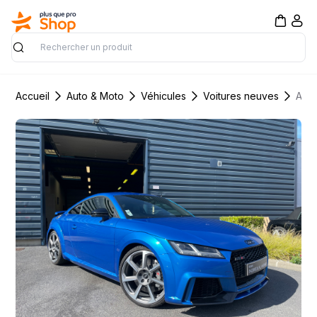
Rechercher
Accueil
Auto & Moto
Véhicules
Voitures neuves