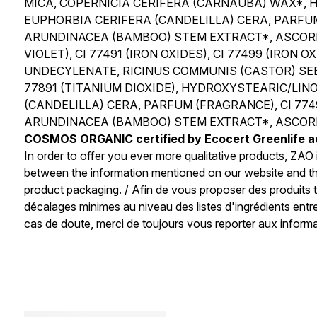
MICA, COPERNICIA CERIFERA (CARNAUBA) WAX*, H
EUPHORBIA CERIFERA (CANDELILLA) CERA, PARFU
ARUNDINACEA (BAMBOO) STEM EXTRACT*, ASCORBYL 
VIOLET), CI 77491 (IRON OXIDES), CI 77499 (IRON OXID
UNDECYLENATE, RICINUS COMMUNIS (CASTOR) SEED
77891 (TITANIUM DIOXIDE), HYDROXYSTEARIC/LIN
(CANDELILLA) CERA, PARFUM (FRAGRANCE), CI 77
ARUNDINACEA (BAMBOO) STEM EXTRACT*, ASCORBYL PALM
COSMOS ORGANIC certified by Ecocert Greenlife a
In order to offer you ever more qualitative products, ZAO i
between the information mentioned on our website and the
product packaging. / Afin de vous proposer des produits tou
décalages minimes au niveau des listes d'ingrédients entre
cas de doute, merci de toujours vous reporter aux informa