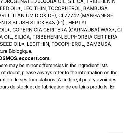
YDROGENATED JOJOBA OIL, SILICA, TRIBEHENIN,
ED OIL*, LECITHIN, TOCOPHEROL, BAMBUSA
891 (TITANIUM DIOXIDE), CI 77742 (MANGANESE
REDIENTS BLUSH STICK 843 (F1) : HEPTYL
OIL*, COPERNICIA CERIFERA (CARNAUBA) WAX*, CI
OIL, SILICA, TRIBEHENIN, EUPHORBIA CERIFERA
 SEED OIL*, LECITHIN, TOCOPHEROL, BAMBUSA
re Biologique.
COSMOS.ecocert.com.
re may be minor differencies in the ingredient lists
of doubt, please always refer to the information on the
tion de ses formulations. A ce titre, il peut y avoir des
ours de stock et de fabrication de certains produits. En