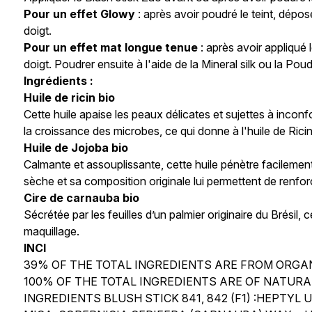
Pour un effet Glowy
: après avoir poudré le teint, dépo
doigt.
Pour un effet mat longue tenue
: après avoir appliqué l
doigt. Poudrer ensuite à l'aide de la Mineral silk ou la P
Ingrédients :
Huile de ricin bio
Cette huile apaise les peaux délicates et sujettes à inconf
la croissance des microbes, ce qui donne à l'huile de Ricin 
Huile de Jojoba bio
Calmante et assouplissante, cette huile pénètre facilement
sèche et sa composition originale lui permettent de renforc
Cire de carnauba bio
Sécrétée par les feuilles d’un palmier originaire du Brésil,
maquillage.
INCI
39% OF THE TOTAL INGREDIENTS ARE FROM ORGA
100% OF THE TOTAL INGREDIENTS ARE OF NATURAL
INGREDIENTS BLUSH STICK 841, 842 (F1) :HEPTYL