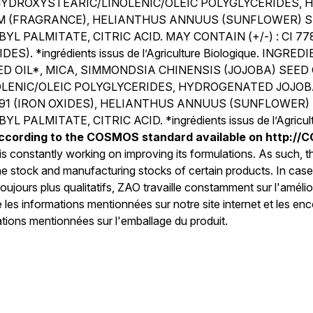
YDROXYSTEARIC/LINOLENIC/OLEIC POLYGLYCERIDES, H
M (FRAGRANCE), HELIANTHUS ANNUUS (SUNFLOWER) SE
PALMITATE, CITRIC ACID. MAY CONTAIN (+/-) : CI 77
ES). *ingrédients issus de l’Agriculture Biologique. ING
 OIL*, MICA, SIMMONDSIA CHINENSIS (JOJOBA) SEED 
OLENIC/OLEIC POLYGLYCERIDES, HYDROGENATED JOJOBA 
491 (IRON OXIDES), HELIANTHUS ANNUUS (SUNFLOWER)
ITATE, CITRIC ACID. *ingrédients issus de l’Agricultu
ccording to the COSMOS standard available on
http://
s constantly working on improving its formulations. As such, the
 stock and manufacturing stocks of certain products. In case 
jours plus qualitatifs, ZAO travaille constamment sur l'améliora
 les informations mentionnées sur notre site internet et les enc
tions mentionnées sur l'emballage du produit.