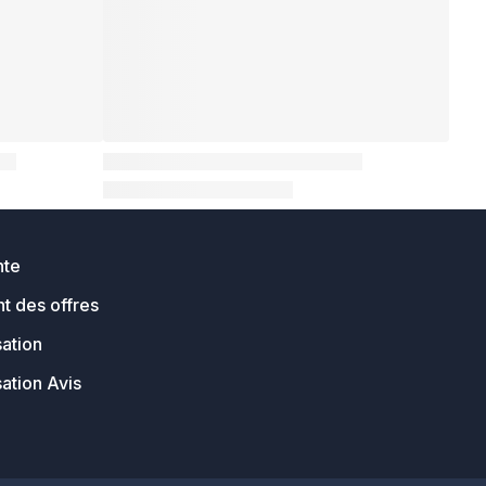
nte
t des offres
sation
sation Avis