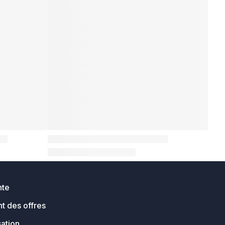
nte
t des offres
sation