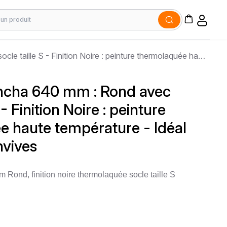
Brasero-Plancha 640 mm : Rond avec socle taille S - Finition Noire : peinture thermolaquée haute température - Idéal jusqu'à 7 convives
ncha 640 mm : Rond avec
 - Finition Noire : peinture
 haute température - Idéal
nvives
Rond, finition noire thermolaquée socle taille S