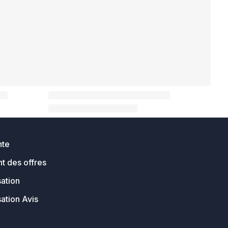
nte
t des offres
sation
sation Avis