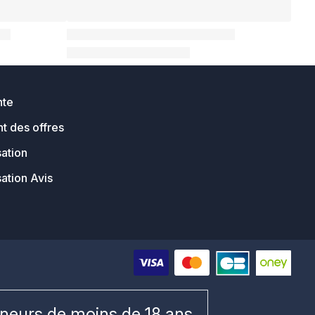
nte
t des offres
sation
sation Avis
ineurs de moins de 18 ans.