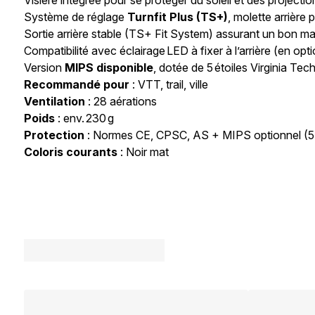
Visière intégrée pour se protéger du soleil et des projectio
Système de réglage
Turnfit Plus (TS+)
, molette arrière
Sortie arrière stable (TS+ Fit System) assurant un bon main
Compatibilité avec éclairage LED à fixer à l’arrière (en opt
Version
MIPS disponible
, dotée de 5 étoiles Virginia Te
Recommandé pour
: VTT, trail, ville
Ventilation
: 28 aérations
Poids
: env. 230 g
Protection
: Normes CE, CPSC, AS + MIPS optionnel (5 
Coloris courants
: Noir mat