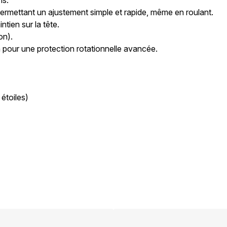
ns.
 permettant un ajustement simple et rapide, même en roulant
.
tien sur la tête.
ion)
.
ch pour une protection rotationnelle avancée
.
étoiles)