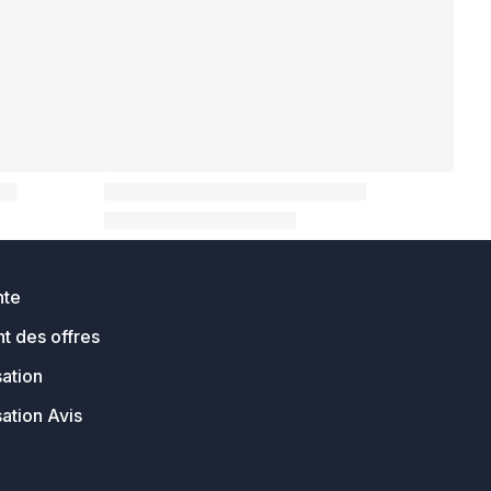
nte
t des offres
sation
sation Avis