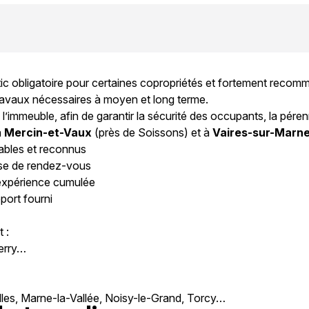
ic obligatoire pour certaines copropriétés et fortement recomman
travaux nécessaires à moyen et long terme.
l’immeuble, afin de garantir la sécurité des occupants, la pérenn
à
Mercin-et-Vaux
(près de Soissons) et à
Vaires-sur-Marn
iables et reconnus
ise de rendez-vous
’expérience cumulée
port fourni
 :
ierry…
les, Marne-la-Vallée, Noisy-le-Grand, Torcy…