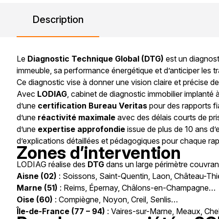
Description
Le
Diagnostic Technique Global (DTG)
est un diagnost
immeuble, sa performance énergétique et d’anticiper les 
Ce diagnostic vise à donner une vision claire et précise de 
Avec
LODIAG
, cabinet de diagnostic immobilier implanté 
d’une
certification Bureau Veritas
pour des rapports f
d’une
réactivité maximale
avec des délais courts de pr
d’une
expertise approfondie
issue de plus de 10 ans d
d’explications détaillées et pédagogiques pour chaque rap
Zones d’intervention
LODIAG réalise des
DTG
dans un large périmètre couvrant
Aisne (02)
: Soissons, Saint-Quentin, Laon, Château-Th
Marne (51)
: Reims, Épernay, Châlons-en-Champagne…
Oise (60)
: Compiègne, Noyon, Creil, Senlis…
Île-de-France (77 – 94)
: Vaires-sur-Marne, Meaux, Chel