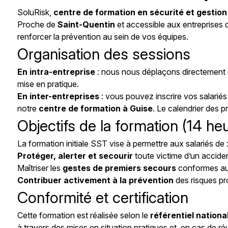
SoluRisk,
centre de formation en sécurité et gestion 
Proche de
Saint-Quentin
et accessible aux entreprises 
renforcer la prévention au sein de vos équipes.
Organisation des sessions
En intra-entreprise
: nous nous déplaçons directement 
mise en pratique.
En inter-entreprises
: vous pouvez inscrire vos salariés
notre
centre de formation à Guise
. Le calendrier des 
Objectifs de la formation (14 heu
La formation initiale SST vise à permettre aux salariés de 
Protéger, alerter et secourir
toute victime d’un acciden
Maîtriser les
gestes de premiers secours
conformes au
Contribuer activement à la prévention
des risques pr
Conformité et certification
Cette formation est réalisée selon le
référentiel nation
à travers des mises en situation pratiques et, en cas de ré