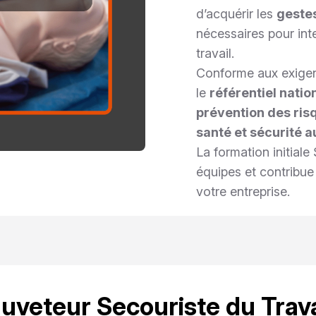
d’acquérir les
geste
nécessaires pour int
travail.
Conforme aux exige
le
référentiel natio
prévention des ris
santé et sécurité au
La formation initial
équipes et contribue
votre entreprise.
auveteur Secouriste du Travai