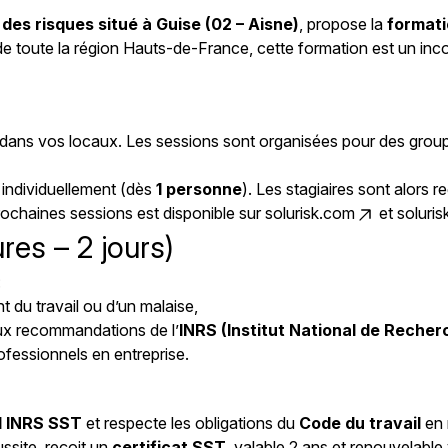
des risques situé à Guise (02 – Aisne)
, propose la
formati
de toute la région Hauts-de-France, cette formation est un inco
dans vos locaux. Les sessions sont organisées pour des gro
 individuellement (dès
1 personne
). Les stagiaires sont alors 
prochaines sessions est disponible sur
solurisk.com
et
solurisk
res – 2 jours)
:
t du travail ou d’un malaise,
x recommandations de l’
INRS (Institut National de Recher
ofessionnels en entreprise.
al INRS SST
et respecte les obligations du
Code du travail
en 
ussite, reçoit un
certificat SST
, valable 2 ans et renouvelable