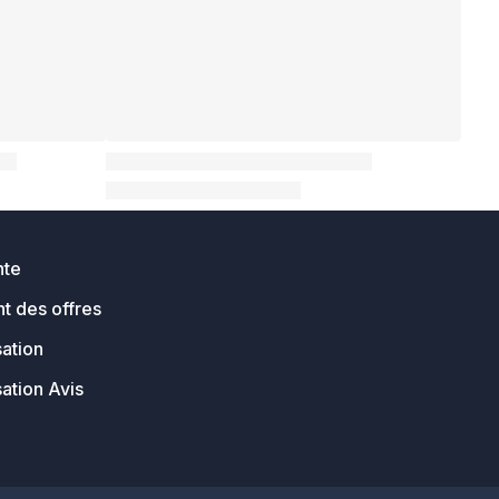
nte
t des offres
sation
sation Avis