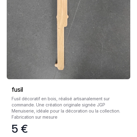
fusil
Fusil décoratif en bois, réalisé artisanalement sur
commande. Une création originale signée JGP
Menuiserie, idéale pour la décoration ou la collection.
Fabrication sur mesure
5 €