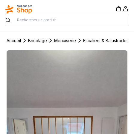
Rechercher
Accueil
Bricolage
Menuiserie
Escaliers & Balustrades