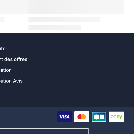
nte
t des offres
sation
sation Avis