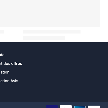
nte
t des offres
sation
sation Avis