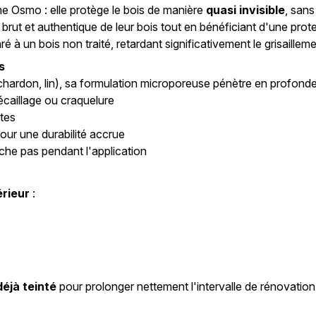
me Osmo : elle protège le bois de manière
quasi invisible
, sans
 brut et authentique de leur bois tout en bénéficiant d'une prot
 à un bois non traité, retardant significativement le grisailleme
s
chardon, lin), sa formulation microporeuse pénètre en profondeur
caillage ou craquelure
ites
our une durabilité accrue
èche pas pendant l'application
érieur
:
déjà teinté
pour prolonger nettement l'intervalle de rénovation