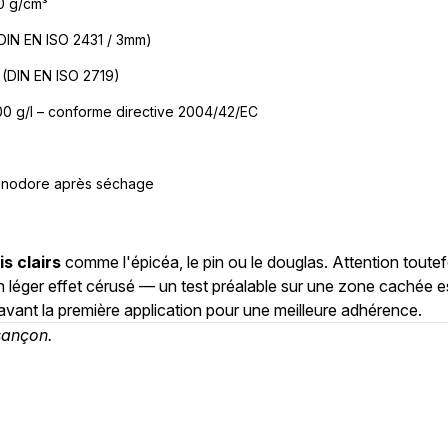
,0 g/cm³
DIN EN ISO 2431 / 3mm)
(DIN EN ISO 2719)
0 g/l – conforme directive 2004/42/EC
e
 inodore après séchage
is clairs
comme l'épicéa, le pin ou le douglas. Attention toutef
un léger effet cérusé — un test préalable sur une zone cachée 
avant la première application pour une meilleure adhérence.
sançon.