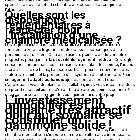
spécialiste pour adapter la chambre aux besoins spécifiques de
l'utilisateur.
Quelles sont les
dispositions
réglementaires à
respecter pour
l'installation d'une
chambre médicalisée ?
Les règles d'installation d'une
chambre médicalisée
varient en
fonction du type de logement et des besoins spécifiques de la
personne qui l'utilisera. Cela dit, plusieurs points clés doivent être
respectés pour garantir la
sécurité du logement médical
. Ces règles
concernent notamment les dimensions minimales de la pièce, l'accès
facile à la salle de bains, l'espace suffisant pour le mouvement des
fauteuils roulants, et la présence d'un système d'alerte adapté. Pour
un
logement adapté au handicap
, des normes spécifiques
s'appliquent. Avant de planifier l'installation, nous vous recommandons
de prendre conseil auprès d'expert ou de professionnels comme Plus
L'investissement
que pro, qui seront à même de vous guider dans votre projet.
immobilier est un
domaine très attractif
pour qui souhaite se
constituer un
patrimoine solide !
Parmi les différentes options disponibles sur le marché, l'achat de
chambre médicalisée s'impose comme une alternative intéressante.
Ces lieux de vie adaptés aux personnes âgées ou dépendantes sont