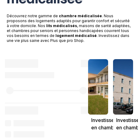
Découvrez notre gamme de
chambre médicalisée
. Nous
proposons des logements adaptés pour garantir confort et sécurité
à votre domicile. Nos
lits médicalisés
, maisons de santé adaptées,
et chambres pour seniors et personnes handicapées couvrent tous
vos besoins en termes de
logement médicalisé
. Investissez dans
une vie plus saine avec Plus que pro Shop.
Investissement
Investis
en chambre
en cham
médicalisée en
médicali