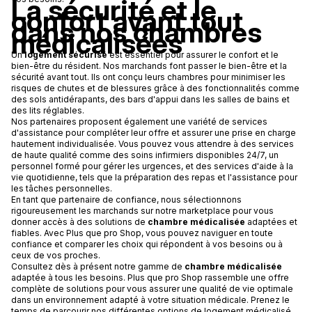
La sécurité et le
confort avant tout
dans nos chambres
médicalisées
Un
logement sécurisé
est essentiel pour assurer le confort et le
bien-être du résident. Nos marchands font passer le bien-être et la
sécurité avant tout. Ils ont conçu leurs chambres pour minimiser les
risques de chutes et de blessures grâce à des fonctionnalités comme
des sols antidérapants, des bars d'appui dans les salles de bains et
des lits réglables.
Nos partenaires proposent également une variété de services
d'assistance pour compléter leur offre et assurer une prise en charge
hautement individualisée. Vous pouvez vous attendre à des services
de haute qualité comme des soins infirmiers disponibles 24/7, un
personnel formé pour gérer les urgences, et des services d'aide à la
vie quotidienne, tels que la préparation des repas et l'assistance pour
les tâches personnelles.
En tant que partenaire de confiance, nous sélectionnons
rigoureusement les marchands sur notre marketplace pour vous
donner accès à des solutions de
chambre médicalisée
adaptées et
fiables. Avec Plus que pro Shop, vous pouvez naviguer en toute
confiance et comparer les choix qui répondent à vos besoins ou à
ceux de vos proches.
Consultez dès à présent notre gamme de
chambre médicalisée
adaptée à tous les besoins. Plus que pro Shop rassemble une offre
complète de solutions pour vous assurer une qualité de vie optimale
dans un environnement adapté à votre situation médicale. Prenez le
temps de parcourir nos différentes options de logement médicalisé