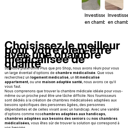
Investissement
Investis
en chambre
en cham
médicalisée en
médicali
EHPAD au loyer
EHPAD au
Choisissez le meilleur
de 640 € garanti
de 673 € 
pour votre bien-être
net d'impôt pour
net d'imp
avec une chambre
médicalisée de
la retraite
la retrait
qualité
complémentaire.
compléme
Sur notre plateforme Plus que pro Shop, nous avons réuni pour vous
un large éventail d'options de
chambre médicalisée
. Que vous
recherchiez un
logement médicalisé
, un
lit médicalisé
appartement
, ou une
maison adaptée santé
, nous avons ce qu'il
vous faut.
Nous comprenons que trouver la chambre médicale idéale pour vous-
même ou un proche peut être une tâche difficile. Nos fournisseurs
sont dédiés à la création de chambres médicalisées adaptées aux
besoins spécifiques des personnes âgées, des personnes
dépendantes et de celles vivant avec un handicap. Avec une variété
d'options comme nos
chambres adaptées aux handicaps
,
chambres adaptées aux besoins des seniors
ou
nos chambres
médicalisées
, vous êtes sûr de trouver la solution qui correspond à
vos besoins.