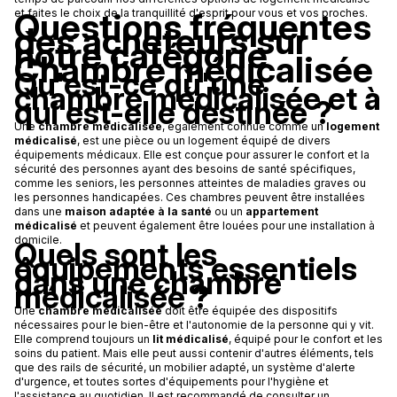
Questions fréquentes
et faites le choix de la tranquillité d'esprit pour vous et vos proches.
des acheteurs sur
notre catégorie
Chambre médicalisée
Qu'est-ce qu'une
chambre médicalisée et à
qui est-elle destinée ?
Une
chambre médicalisée
, également connue comme un
logement
médicalisé
, est une pièce ou un logement équipé de divers
équipements médicaux. Elle est conçue pour assurer le confort et la
sécurité des personnes ayant des besoins de santé spécifiques,
comme les seniors, les personnes atteintes de maladies graves ou
les personnes handicapées. Ces chambres peuvent être installées
dans une
maison adaptée à la santé
ou un
appartement
médicalisé
et peuvent également être louées pour une installation à
domicile.
Quels sont les
équipements essentiels
dans une chambre
médicalisée ?
Une
chambre médicalisée
doit être équipée des dispositifs
nécessaires pour le bien-être et l'autonomie de la personne qui y vit.
Elle comprend toujours un
lit médicalisé
, équipé pour le confort et les
soins du patient. Mais elle peut aussi contenir d'autres éléments, tels
que des rails de sécurité, un mobilier adapté, un système d'alerte
d'urgence, et toutes sortes d'équipements pour l'hygiène et
l'assistance au quotidien. Il est recommandé de consulter un