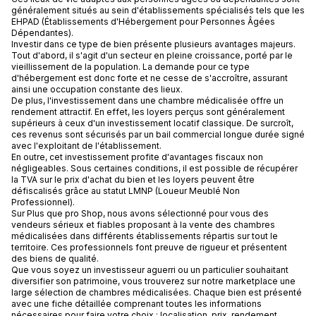
généralement situés au sein d'établissements spécialisés tels que les
EHPAD (Établissements d'Hébergement pour Personnes Âgées
Dépendantes).
Investir dans ce type de bien présente plusieurs avantages majeurs.
Tout d'abord, il s'agit d'un secteur en pleine croissance, porté par le
vieillissement de la population. La demande pour ce type
d'hébergement est donc forte et ne cesse de s'accroître, assurant
ainsi une occupation constante des lieux.
De plus, l'investissement dans une chambre médicalisée offre un
rendement attractif. En effet, les loyers perçus sont généralement
supérieurs à ceux d'un investissement locatif classique. De surcroît,
ces revenus sont sécurisés par un bail commercial longue durée signé
avec l'exploitant de l'établissement.
En outre, cet investissement profite d'avantages fiscaux non
négligeables. Sous certaines conditions, il est possible de récupérer
la TVA sur le prix d'achat du bien et les loyers peuvent être
défiscalisés grâce au statut LMNP (Loueur Meublé Non
Professionnel).
Sur Plus que pro Shop, nous avons sélectionné pour vous des
vendeurs sérieux et fiables proposant à la vente des chambres
médicalisées dans différents établissements répartis sur tout le
territoire. Ces professionnels font preuve de rigueur et présentent
des biens de qualité.
Que vous soyez un investisseur aguerri ou un particulier souhaitant
diversifier son patrimoine, vous trouverez sur notre marketplace une
large sélection de chambres médicalisées. Chaque bien est présenté
avec une fiche détaillée comprenant toutes les informations
nécessaires pour faire votre choix : localisation, prix, rendement