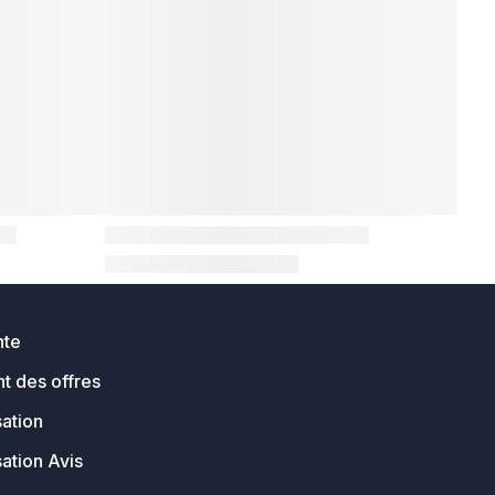
nte
t des offres
sation
sation Avis