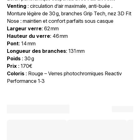
Venting
: circulation d’air maximale, anti-buée .
Monture légère de 30 g, branches Grip Tech, nez 3D Fit
Nose : maintien et confort parfaits sous casque
Largeur verre
: 62 mm
Hauteur du verre
: 46 mm
Pont
: 14 mm
Longueur des branches
: 131 mm
Poids
: 30 g
Prix
: 170€
Coloris
: Rouge – Verres photochromiques Reactiv
Performance 1‑3