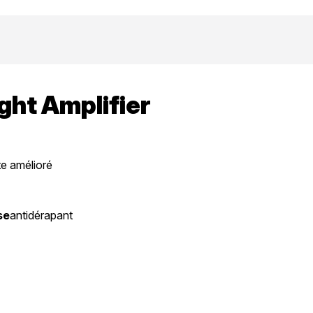
ight Amplifier
te amélioré
se
antidérapant