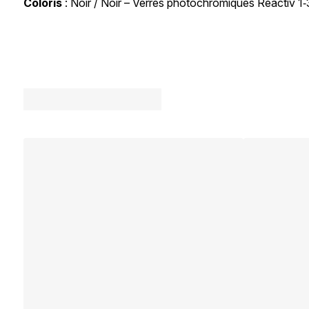
Coloris
: Noir / Noir – Verres photochromiques Reactiv 1‑3