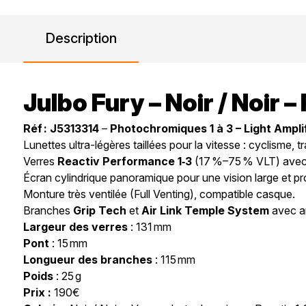
Description
Julbo Fury – Noir / Noir 
Réf : J5313314
–
Photochromiques 1 à 3 – Light Ampli
Lunettes ultra-légères taillées pour la vitesse : cyclisme, tra
Verres
Reactiv Performance 1‑3
(17 %–75 % VLT) avec
Écran cylindrique panoramique pour une vision large et pro
Monture très ventilée (Full Venting), compatible casque.
Branches
Grip Tech
et
Air Link Temple System
avec a
Largeur des verres
: 131 mm
Pont
: 15 mm
Longueur des branches
: 115 mm
Poids
: 25 g
Prix :
190€