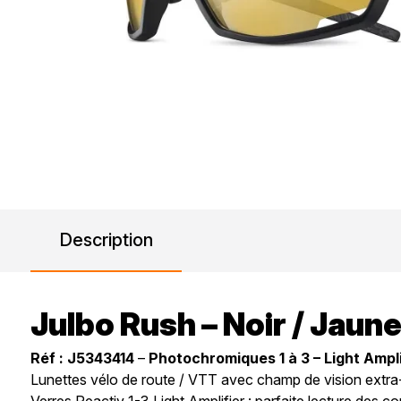
Description
Julbo Rush – Noir / Jaune
Réf : J5343414
–
Photochromiques 1 à 3 – Light Ampli
Lunettes vélo de route / VTT avec champ de vision extra-
Verres Reactiv 1-3 Light Amplifier : parfaite lecture des co