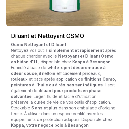
Diluant et Nettoyant OSMO
Osmo Nettoyant et Diluant
Nettoyez vos outils
simplement et rapidement
après
chaque chantier avec le
Nettoyant et Diluant Osmo
en bidon d'1 L
, disponible chez
Koppa à Besançon
.
Formulé à base de
white-spirit désaromatisé à
odeur douce
, il nettoie efficacement pinceaux,
rouleaux et bacs après application de
finitions Osmo,
peintures à l'huile ou à résines synthétiques
. Il sert
également de
diluant pour produits en phase
solvantée
. Léger, fluide et facile d'utilisation, il
préserve la durée de vie de vos outils d'application.
Stockable
5 ans et plus
dans son emballage d'origine
fermé. À utiliser dans un espace ventilé avec les
équipements de protection adaptés. Disponible chez
Koppa, votre négoce bois à Besançon
.