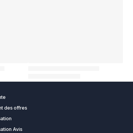
nte
t des offres
sation
sation Avis