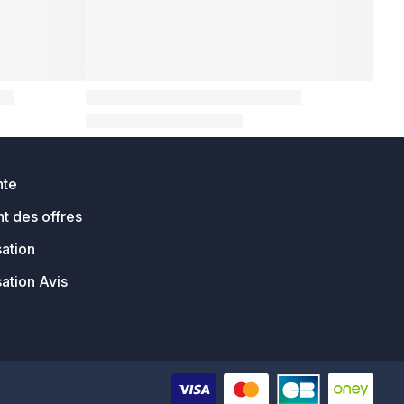
nte
t des offres
sation
sation Avis