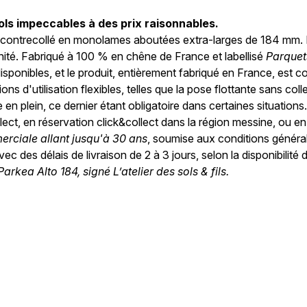
ols impeccables à des prix raisonnables.
 contrecollé en monolames aboutées extra-larges de 184 mm. D
nité. Fabriqué à 100 % en chêne de France et labellisé
Parquet
isponibles, et le produit, entièrement fabriqué en France, est 
s d'utilisation flexibles, telles que la pose flottante sans coll
n plein, ce dernier étant obligatoire dans certaines situations
llect, en réservation click&collect dans la région messine, ou e
rciale allant jusqu'à 30 ans
, soumise aux conditions général
des délais de livraison de 2 à 3 jours, selon la disponibilité d
kea Alto 184, signé L’atelier des sols & fils.