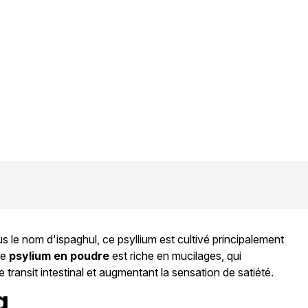
us le nom d'ispaghul, ce psyllium est cultivé principalement
Le
psylium en poudre
est riche en mucilages, qui
e transit intestinal et augmentant la sensation de satiété.
g