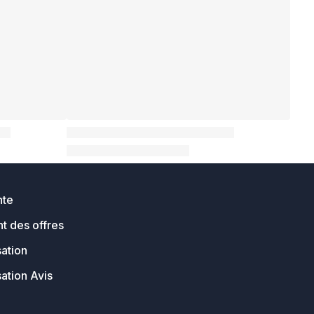
nte
t des offres
sation
sation Avis