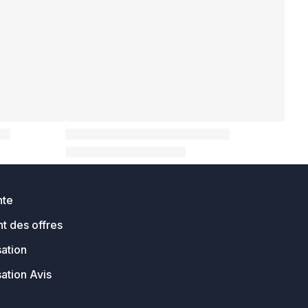
nte
t des offres
sation
sation Avis