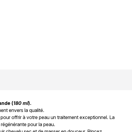
ande (
180 ml
).
ent envers la qualité.
pour offrir à votre peau un traitement exceptionnel. La
 régénérante pour la peau.
le cuir chevelu sec et de masser en douceur. Rincez