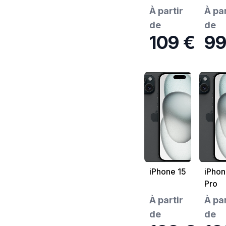
À partir
À par
de
de
109 €
99
iPhone 15
iPhon
Pro
À partir
À par
de
de