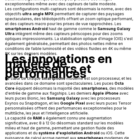
exceptionnelles même avec des capteurs de taille modeste.
Les configurations multi-capteurs sont désormais la norme, avec des
objectifs
ultra angle MPX
permettant de capturer des paysages
spectaculaires, des téléobjectifs offrant un zoom optique performant,
et des capteurs macro pour les prises de vue rapprochées. Les
smartphones Android
haut de gamme comme le
Samsung Galaxy
Ultra
intègrent même des capteurs périscopes pour des zooms
optiques impressionnants. La stabilisation optique d'image (OIS) s'est
également généralisée, permettant des photos nettes même en
conditions de faible luminosité et des vidéos fluides en 4K ou même
Les innovations en
8K sur les derniers modèles.
matière de
processeurs et
performances
Le cœur de chaque
smartphone
moderne est son processeur, et les
avancées dans ce domaine sont spectaculaires. Les puces
Octa
Core
équipent désormais la majorité des
smartphones
, des modèles
d'entrée de gamme aux flagships. Les derniers
Apple iPhone
avec
leurs puces Bionic, les
Samsung Galaxy
avec les processeurs
Exynos ou Snapdragon, et les
Google Pixel
avec leurs puces Tensor
personnalisées offrent des performances exceptionnelles pour le
multitâche, les jeux et l'intelligence artificielle.
La capacité de
RAM
a également connu une augmentation
significative, avec 8 à 12 Go désormais standard sur les modèles
milieu et haut de gamme, permettant une gestion fluide des
applications et du
système d'exploitation Android
ou iOS. Cette
puissance de calcul accrue permet aux
smartphones
modernes de