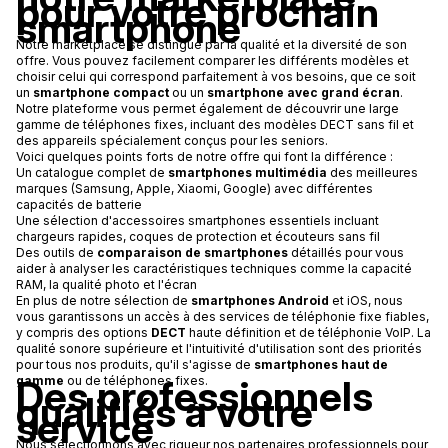
pour votre prochain
smartphone
Notre marketplace se distingue par la qualité et la diversité de son
offre. Vous pouvez facilement comparer les différents modèles et
choisir celui qui correspond parfaitement à vos besoins, que ce soit
un
smartphone compact
ou un
smartphone avec grand écran
.
Notre plateforme vous permet également de découvrir une large
gamme de téléphones fixes, incluant des modèles DECT sans fil et
des appareils spécialement conçus pour les seniors.
Voici quelques points forts de notre offre qui font la différence :
Un catalogue complet de
smartphones multimédia
des meilleures
marques (Samsung, Apple, Xiaomi, Google) avec différentes
capacités de batterie
Une sélection d'accessoires smartphones essentiels incluant
chargeurs rapides, coques de protection et écouteurs sans fil
Des outils de
comparaison de smartphones
détaillés pour vous
aider à analyser les caractéristiques techniques comme la capacité
RAM, la qualité photo et l'écran
En plus de notre sélection de
smartphones Android
et iOS, nous
vous garantissons un accès à des services de téléphonie fixe fiables,
y compris des options
DECT
haute définition et de téléphonie VoIP. La
qualité sonore supérieure et l'intuitivité d'utilisation sont des priorités
pour tous nos produits, qu'il s'agisse de
smartphones haut de
Des professionnels
gamme
ou de téléphones fixes.
qualifiés à votre
service
Nous sélectionnons avec rigueur nos partenaires professionnels pour