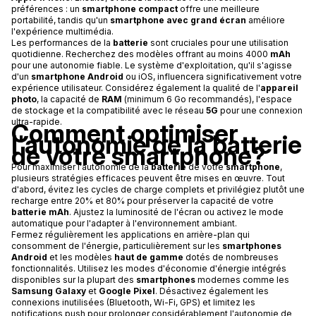
préférences : un
smartphone compact
offre une meilleure
portabilité, tandis qu'un
smartphone avec grand écran
améliore
l'expérience multimédia.
Les performances de la
batterie
sont cruciales pour une utilisation
quotidienne. Recherchez des modèles offrant au moins 4000
mAh
pour une autonomie fiable. Le système d'exploitation, qu'il s'agisse
d'un
smartphone Android
ou iOS, influencera significativement votre
expérience utilisateur. Considérez également la qualité de l'
appareil
photo
, la capacité de
RAM
(minimum 6 Go recommandés), l'espace
de stockage et la compatibilité avec le réseau
5G
pour une connexion
ultra-rapide.
Comment optimiser
l'autonomie de la batterie
de votre smartphone?
Pour maximiser l'autonomie de la
batterie
de votre
smartphone
,
plusieurs stratégies efficaces peuvent être mises en œuvre. Tout
d'abord, évitez les cycles de charge complets et privilégiez plutôt une
recharge entre 20% et 80% pour préserver la capacité de votre
batterie mAh
. Ajustez la luminosité de l'écran ou activez le mode
automatique pour l'adapter à l'environnement ambiant.
Fermez régulièrement les applications en arrière-plan qui
consomment de l'énergie, particulièrement sur les
smartphones
Android
et les modèles
haut de gamme
dotés de nombreuses
fonctionnalités. Utilisez les modes d'économie d'énergie intégrés
disponibles sur la plupart des
smartphones
modernes comme les
Samsung Galaxy
et
Google Pixel
. Désactivez également les
connexions inutilisées (Bluetooth, Wi-Fi, GPS) et limitez les
notifications push pour prolonger considérablement l'autonomie de