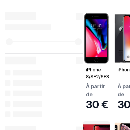
iPhone
iPhon
8/SE2/SE3
Noir
À partir
À par
de
de
30 €
30