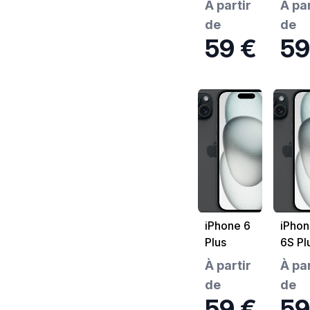
À partir
À par
de
de
59 €
59
iPhone 6
iPhon
Plus
6S Pl
À partir
À par
de
de
59 €
59