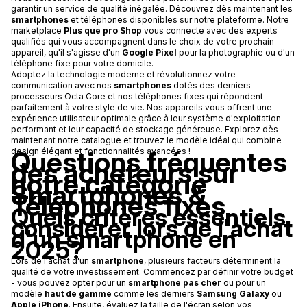
garantir un service de qualité inégalée. Découvrez dès maintenant les
smartphones
et téléphones disponibles sur notre plateforme. Notre
marketplace
Plus que pro Shop
vous connecte avec des experts
qualifiés qui vous accompagnent dans le choix de votre prochain
appareil, qu'il s'agisse d'un
Google Pixel
pour la photographie ou d'un
téléphone fixe pour votre domicile.
Adoptez la technologie moderne et révolutionnez votre
communication avec nos
smartphones
dotés des derniers
processeurs Octa Core et nos téléphones fixes qui répondent
parfaitement à votre style de vie. Nos appareils vous offrent une
expérience utilisateur optimale grâce à leur système d'exploitation
performant et leur capacité de stockage généreuse. Explorez dès
maintenant notre catalogue et trouvez le modèle idéal qui combine
Questions fréquentes
design élégant et fonctionnalités avancées !
des acheteurs sur
notre catégorie
Smartphones &
Téléphones fixes
Quels critères essentiels
considérer lors de l'achat
d'un smartphone en
2025?
Lors de l'achat d'un
smartphone
, plusieurs facteurs déterminent la
qualité de votre investissement. Commencez par définir votre budget
- vous pouvez opter pour un
smartphone pas cher
ou pour un
modèle
haut de gamme
comme les derniers
Samsung Galaxy
ou
Apple iPhone
. Ensuite, évaluez la taille de l'écran selon vos