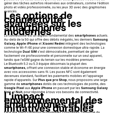
gérer des tâches autrefois réservées aux ordinateurs, comme l'édition
photo et vidéo professionnelle, ou les jeux 3D avec des graphismes
Les options de
avancés.
connectivité
avancées sur les
smartphones
modernes
La connectivité est un aspect fondamental des
smartphones
actuels.
Au-delà de la 5G qui offre des débits inégalés, les derniers
Samsung
Galaxy
,
Apple iPhone
et
Xiaomi Redmi
intègrent des technologies
comme le Wi-Fi 6E pour une connexion domestique ultra-rapide. La
technologie
Dual SIM
s'est démocratisée, permettant de gérer
facilement vie professionnelle et personnelle sur un seul appareil,
tandis que l'eSIM gagne du terrain sur les modèles premium.
Le Bluetooth 5.2 ou 5.3 équipe désormais la plupart des
smartphones
, offrant une connexion stable et économe en énergie
avec vos accessoires sans fil. Les puces NFC sont également
devenues standard, facilitant les paiements mobiles et l'appairage
rapide d'appareils. Sur
Plus que pro Shop
, nous proposons une large
gamme de
smartphones
dotés de ces technologies de pointe, des
Google Pixel
aux
Apple iPhone
en passant par les
Samsung Galaxy
L'impact
Noir
et
Nuit
, pour répondre à tous vos besoins de connectivité.
environnemental des
smartphones et les
initiatives durables
Face aux préoccupations écologiques croissantes, l'industrie du