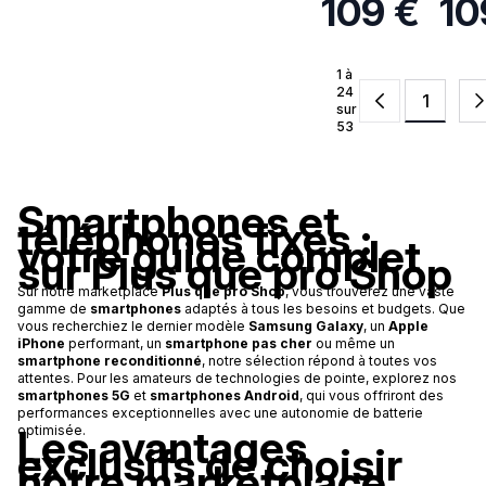
109 €
10
1 à
24
1
sur
53
Smartphones et
téléphones fixes :
votre guide complet
sur Plus que pro Shop
Sur notre marketplace
Plus que pro Shop
, vous trouverez une vaste
gamme de
smartphones
adaptés à tous les besoins et budgets. Que
vous recherchiez le dernier modèle
Samsung Galaxy
, un
Apple
iPhone
performant, un
smartphone pas cher
ou même un
smartphone reconditionné
, notre sélection répond à toutes vos
attentes. Pour les amateurs de technologies de pointe, explorez nos
smartphones 5G
et
smartphones Android
, qui vous offriront des
performances exceptionnelles avec une autonomie de batterie
Les avantages
optimisée.
exclusifs de choisir
notre marketplace