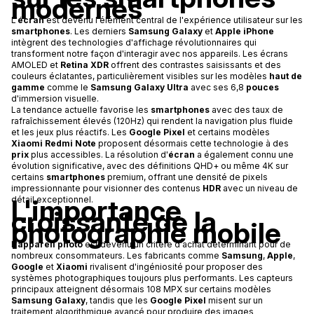
modernes
L'
écran
est devenu l'élément central de l'expérience utilisateur sur les
smartphones
. Les derniers
Samsung Galaxy
et
Apple iPhone
intègrent des technologies d'affichage révolutionnaires qui
transforment notre façon d'interagir avec nos appareils. Les écrans
AMOLED et
Retina XDR
offrent des contrastes saisissants et des
couleurs éclatantes, particulièrement visibles sur les modèles
haut de
gamme
comme le
Samsung Galaxy Ultra
avec ses 6,8
pouces
d'immersion visuelle.
La tendance actuelle favorise les
smartphones
avec des taux de
rafraîchissement élevés (120Hz) qui rendent la navigation plus fluide
et les jeux plus réactifs. Les
Google Pixel
et certains modèles
Xiaomi Redmi Note
proposent désormais cette technologie à des
prix
plus accessibles. La résolution d'
écran
a également connu une
évolution significative, avec des définitions QHD+ ou même 4K sur
certains
smartphones
premium, offrant une densité de pixels
impressionnante pour visionner des contenus
HDR
avec un niveau de
L'importance
détail exceptionnel.
croissante de la
photographie mobile
L'
appareil photo
est devenu un critère d'achat déterminant pour de
nombreux consommateurs. Les fabricants comme
Samsung
,
Apple
,
Google
et
Xiaomi
rivalisent d'ingéniosité pour proposer des
systèmes photographiques toujours plus performants. Les capteurs
principaux atteignent désormais 108 MPX sur certains modèles
Samsung Galaxy
, tandis que les
Google Pixel
misent sur un
traitement algorithmique avancé pour produire des images