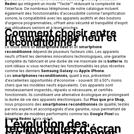
Redmi
qui intègrent un mode ""facile"" réduisant la complexité de
l'interface. De nombreux téléphones de notre catalogue incluent
également des fonctionnalités d'accessibilité comme l'amplification
sonore, la compatibilité avec les appareils auditifs et des boutons
d'urgence programmables, offrant ainsi sécurité et tranquillité d'esprit
aux utilisateurs seniors et à leurs proches.
Comment choisir entre
un smartphone neuf et
reconditionné?
Le choix entre un
smartphone neuf
et un
smartphone
reconditionné
dépend de plusieurs facteurs clés. Les appareils
neufs offrent les dernières innovations technologiques, une garantie
complète du fabricant et une durée de vie maximale de la
batterie
. Ils
sont idéaux si vous recherchez les fonctionnalités les plus récentes
comme les derniers
Samsung Galaxy
ou
Apple iPhone
.
Les
smartphones reconditionnés
, quant à eux, présentent
d'excellentes opportunités d'économie - souvent 30 à 50% moins
chers que les modèles neufs équivalents. Ces appareils sont
minutieusement inspectés, réparés si nécessaire, et certifiés
fonctionnels. Ils constituent une alternative écologique en prolongeant
la durée de vie des appareils électroniques. Sur
Plus que pro Shop
,
nous proposons des
smartphones reconditionnés
de qualité, testés
par nos experts et accompagnés d'une garantie, vous permettant de
bénéficier de modèles performants comme les
Google Pixel
ou
L'évolution des
Xiaomi Redmi
à prix réduit.
technologies d'écran
sur les smartphones