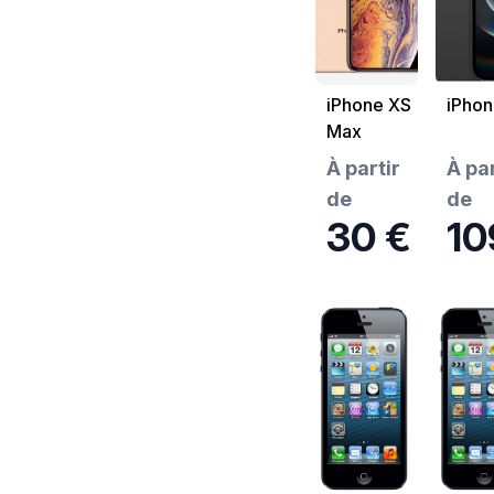
iPhone XS
iPhon
Max
À partir
À par
de
de
30 €
10