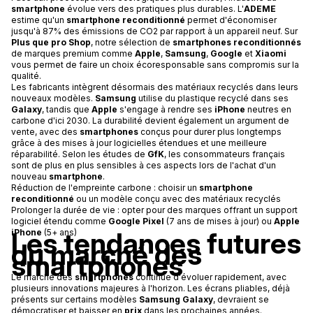
smartphone
évolue vers des pratiques plus durables. L'
ADEME
estime qu'un
smartphone reconditionné
permet d'économiser
jusqu'à 87% des émissions de CO2 par rapport à un appareil neuf. Sur
Plus que pro Shop
, notre sélection de
smartphones reconditionnés
de marques premium comme
Apple
,
Samsung
,
Google
et
Xiaomi
vous permet de faire un choix écoresponsable sans compromis sur la
qualité.
Les fabricants intègrent désormais des matériaux recyclés dans leurs
nouveaux modèles.
Samsung
utilise du plastique recyclé dans ses
Galaxy
, tandis que
Apple
s'engage à rendre ses
iPhone
neutres en
carbone d'ici 2030. La durabilité devient également un argument de
vente, avec des
smartphones
conçus pour durer plus longtemps
grâce à des mises à jour logicielles étendues et une meilleure
réparabilité. Selon les études de
GfK
, les consommateurs français
sont de plus en plus sensibles à ces aspects lors de l'achat d'un
nouveau
smartphone
.
Réduction de l'empreinte carbone : choisir un
smartphone
reconditionné
ou un modèle conçu avec des matériaux recyclés
Prolonger la durée de vie : opter pour des marques offrant un support
logiciel étendu comme
Google Pixel
(7 ans de mises à jour) ou
Apple
Les tendances futures
iPhone
(5+ ans)
du marché des
smartphones
Le marché des
smartphones
continue d'évoluer rapidement, avec
plusieurs innovations majeures à l'horizon. Les écrans pliables, déjà
présents sur certains modèles
Samsung Galaxy
, devraient se
démocratiser et baisser en
prix
dans les prochaines années.