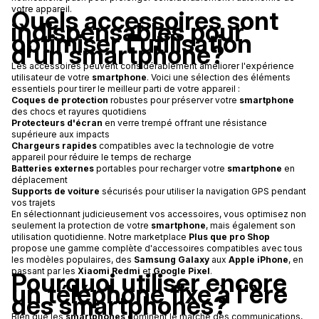
votre appareil.
Quels accessoires sont
indispensables pour
optimiser l'utilisation
d'un smartphone?
Les accessoires peuvent considérablement améliorer l'expérience
utilisateur de votre
smartphone
. Voici une sélection des éléments
essentiels pour tirer le meilleur parti de votre appareil :
Coques de protection
robustes pour préserver votre
smartphone
des chocs et rayures quotidiens
Protecteurs d'écran
en verre trempé offrant une résistance
supérieure aux impacts
Chargeurs rapides
compatibles avec la technologie de votre
appareil pour réduire le temps de recharge
Batteries externes
portables pour recharger votre
smartphone
en
déplacement
Supports de voiture
sécurisés pour utiliser la navigation GPS pendant
vos trajets
En sélectionnant judicieusement vos accessoires, vous optimisez non
seulement la protection de votre
smartphone
, mais également son
utilisation quotidienne. Notre marketplace
Plus que pro Shop
propose une gamme complète d'accessoires compatibles avec tous
les modèles populaires, des
Samsung Galaxy
aux
Apple iPhone
, en
passant par les
Xiaomi Redmi
et
Google Pixel
.
Pourquoi utiliser encore
un téléphone fixe à l'ère
des smartphones?
Bien que les
smartphones
dominent le marché des communications,