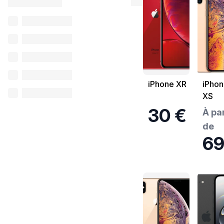
iPhone XR
iPhon
XS
30 €
À par
de
69