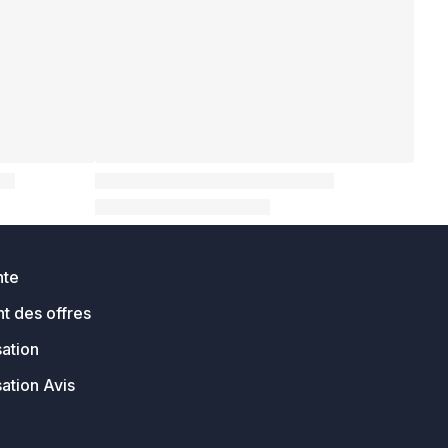
nte
t des offres
sation
sation Avis