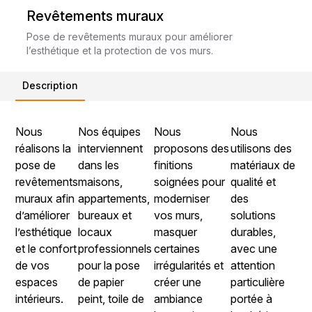
Revêtements muraux
Pose de revêtements muraux pour améliorer
l’esthétique et la protection de vos murs.
Description
Nous
Nos équipes
Nous
Nous
réalisons la
interviennent
proposons des
utilisons des
pose de
dans les
finitions
matériaux de
revêtements
maisons,
soignées pour
qualité et
muraux afin
appartements,
moderniser
des
d’améliorer
bureaux et
vos murs,
solutions
l’esthétique
locaux
masquer
durables,
et le confort
professionnels
certaines
avec une
de vos
pour la pose
irrégularités et
attention
espaces
de papier
créer une
particulière
intérieurs.
peint, toile de
ambiance
portée à