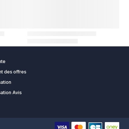
nte
t des offres
sation
sation Avis