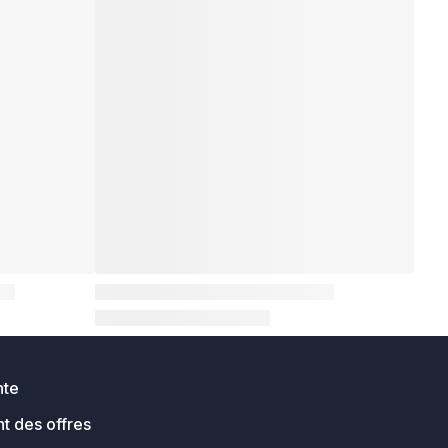
nte
t des offres