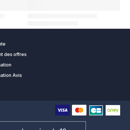
nte
t des offres
sation
sation Avis