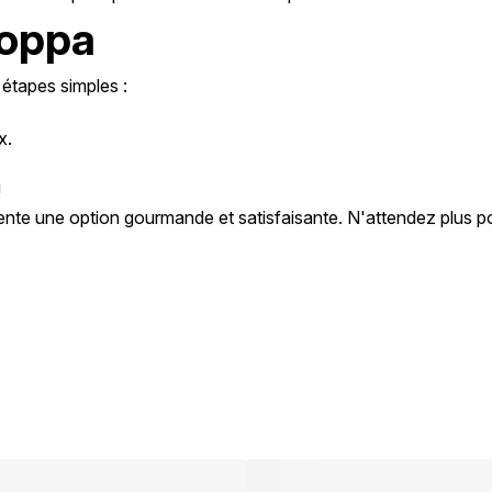
coppa
 étapes simples :
x.
.
!
te une option gourmande et satisfaisante. N'attendez plus pou