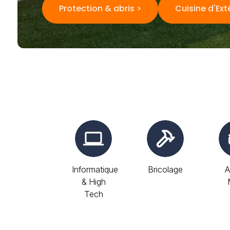
Protection & abris >
Cuisine d'Ext
Informatique
Bricolage
A
& High
Tech