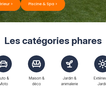
érieur >
Piscine & Spa >
Les catégories phares
uto &
Maison &
Jardin &
Extérie
Moto
déco
animalerie
Jard