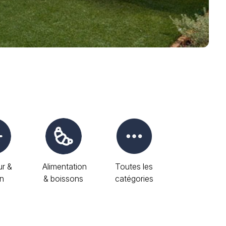
ur &
Alimentation
Toutes les
in
& boissons
catégories