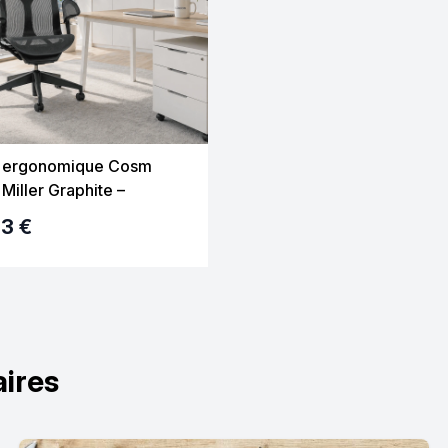
l ergonomique Cosm
Miller Graphite –
que, confort intelligent,
33 €
glage
aires