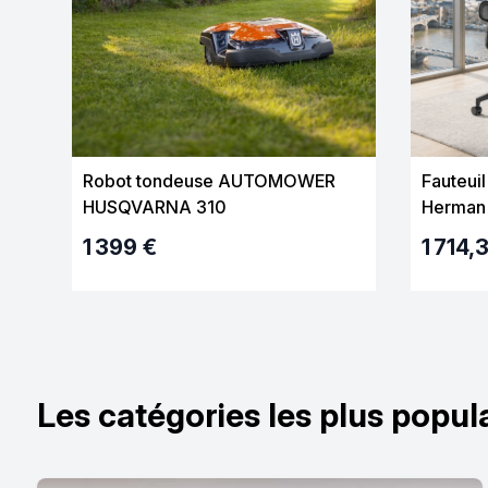
Robot tondeuse AUTOMOWER
Fauteui
HUSQVARNA 310
Herman 
Ergonomi
1 399 €
1 714,
sans ré
Les catégories les plus popul