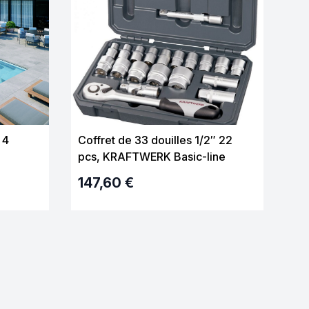
 4
Coffret de 33 douilles 1/2″ 22
pcs, KRAFTWERK Basic-line
204.102.200
147,60 €