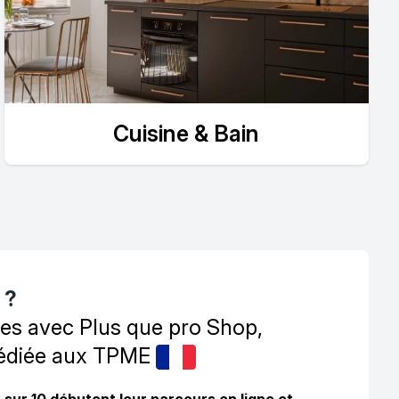
Cuisine & Bain
 ?
es avec Plus que pro Shop,
dédiée aux TPME
sur 10 débutent leur parcours en ligne et