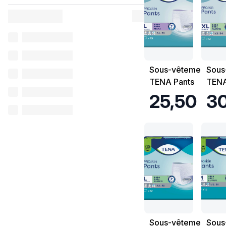
Sous-vêtements
Sous
TENA Pants
TENA
Proskin Maxi -
Prosk
25,50 €
30
Taille L - Sachet
Taill
de 10
Sach
Sous-vêtements
Sous