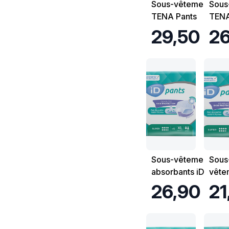
Sous-vêtements
Sous
TENA Pants
TENA
Proskin Normal -
Prosk
29,50 €
26
Taille L - Sachet
Taill
de 18
de 1
Sous-vêtements
Sous
absorbants iD
vête
Pants Super -
abso
26,90 €
21
Taille XL -
Pants
Sachet de 12
Taille
Sach