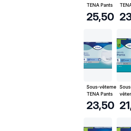
TENA Pants
TENA
Proskin Super -
Prosk
25,50 €
23
Taille L - Sachet
Taill
de 12
de 1
Sous-vêtements
Sous
TENA Pants
vête
Proskin Plus -
TENA
23,50 €
21
Taille M - Sachet
Prosk
de 14
Taill
Sach