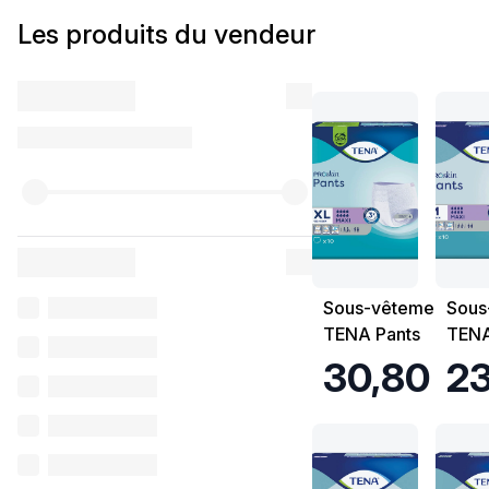
Les produits du vendeur
Sous-vêtements
Sous
TENA Pants
TENA
Proskin Maxi -
Prosk
30,80 €
23
Taille XL -
Taill
Sachet de 10
de 1