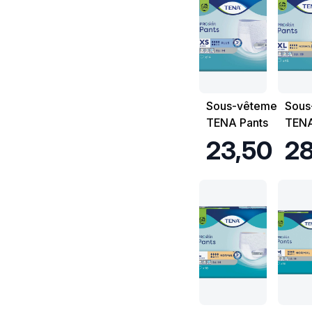
Sous-vêtements
Sous
TENA Pants
TENA
Proskin Plus -
Pant
23,50 €
28
Taille XS -
Taill
Sachet de 14
Sach