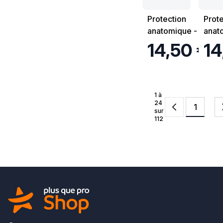
Protection
Prote
anatomique - iD
anat
Form - Extra
Form 
14,50 €
14
Plus - Long - 7
Long 
gouttes - Par 21
goutt
1 à
24
1
sur
112