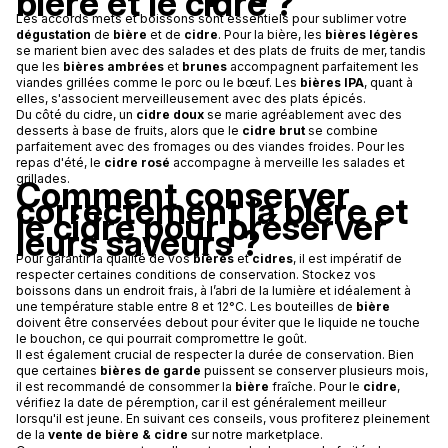
bière et le cidre ?
Les accords mets et boissons sont essentiels pour sublimer votre
dégustation
de
bière
et de
cidre
. Pour la bière, les
bières légères
se marient bien avec des salades et des plats de fruits de mer, tandis
que les
bières ambrées
et
brunes
accompagnent parfaitement les
viandes grillées comme le porc ou le bœuf. Les
bières IPA
, quant à
elles, s'associent merveilleusement avec des plats épicés.
Du côté du cidre, un
cidre doux
se marie agréablement avec des
desserts à base de fruits, alors que le
cidre brut
se combine
parfaitement avec des fromages ou des viandes froides. Pour les
repas d'été, le
cidre rosé
accompagne à merveille les salades et
grillades.
Comment conserver
correctement la bière et
le cidre pour préserver
leurs saveurs ?
Pour garantir la qualité de vos
bières
et
cidres
, il est impératif de
respecter certaines conditions de conservation. Stockez vos
boissons dans un endroit frais, à l’abri de la lumière et idéalement à
une température stable entre 8 et 12°C. Les bouteilles de
bière
doivent être conservées debout pour éviter que le liquide ne touche
le bouchon, ce qui pourrait compromettre le goût.
Il est également crucial de respecter la durée de conservation. Bien
que certaines
bières de garde
puissent se conserver plusieurs mois,
il est recommandé de consommer la
bière
fraîche. Pour le
cidre
,
vérifiez la date de péremption, car il est généralement meilleur
lorsqu'il est jeune. En suivant ces conseils, vous profiterez pleinement
de la
vente de bière & cidre
sur notre marketplace.