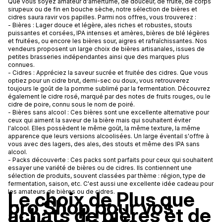
Que vous soyez amateur d'amertume, de douceur, de fruité, de corps
sirupeux ou de fin en bouche sèche, notre sélection de bières et
cidres saura ravir vos papilles. Parmi nos offres, vous trouverez :
- Bières : Lager douce et légère, ales riches et robustes, stouts
puissantes et corsées, IPA intenses et amères, bières de blé légères
et fruitées, ou encore les bières sour, aigres et rafraîchissantes. Nos
vendeurs proposent un large choix de bières artisanales, issues de
petites brasseries indépendantes ainsi que des marques plus
connues.
- Cidres : Appréciez la saveur sucrée et fruitée des cidres. Que vous
optiez pour un cidre brut, demi-sec ou doux, vous retrouverez
toujours le goût de la pomme sublimé par la fermentation. Découvrez
également le cidre rosé, marqué par des notes de fruits rouges, ou le
cidre de poire, connu sous le nom de poiré.
- Bières sans alcool : Ces bières sont une excellente alternative pour
ceux qui aiment la saveur de la bière mais qui souhaitent éviter
l'alcool. Elles possèdent le même goût, la même texture, la même
apparence que leurs versions alcoolisées. Un large éventail s'offre à
vous avec des lagers, des ales, des stouts et même des IPA sans
alcool.
- Packs découverte : Ces packs sont parfaits pour ceux qui souhaitent
essayer une variété de bières ou de cidres. Ils contiennent une
sélection de produits, souvent classées par thème : région, type de
fermentation, saison, etc. C'est aussi une excellente idée cadeau pour
Le choix de Plus que
les amateurs de bières ou de cidres.
pro Shop pour vos
achats de bières et de