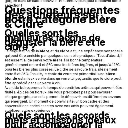
gorgée dans un cadre convivial. N'attendez plus pour découvrir notre
Questions fréquentes
sélection !
des acheteurs sur
notre catégorie Bière
& Cidre
`
Quelles sont les
meilleures façons de
déguster la bière et le
cidre ?
La dégustation de la
bière
et du
cidre
est une expérience sensorielle
qui peut être enrichie par quelques conseils pratiques. Tout d'abord, il
est essentiel de servir votre
bière
à la bonne température,
généralement entre 4 et 8°C pour les bières légères, et jusqu'à 12°C
pour les bières plus corsées. Le cidre se savoure frais, idéalement
entre 5 et 8°C. Ensuite, le choix du verre est primordial : une
bière
blonde
est mieux servie dans un verre tulipe, tandis que le cidre peut
être apprécié dans un verre à vin.
Avant de boire, prenez le temps de sentir les arômes qui peuvent être
fruités, épicés ou floraux. Ne vous précipitez pas pour savourer
chaque gorgée, car cela permet de découvrir les différentes saveurs
qui émergent. Un moment de convivialité, un bon cadre et des
conversations enrichissantes avec vos amis peuvent également
améliorer votre expérience !
Quels sont les accords
mets et boissons idéaux
pour accompagner la