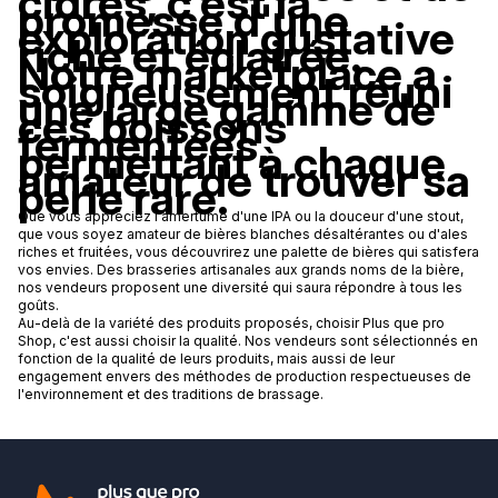
cidres, c'est la
promesse d'une
exploration gustative
riche et éclairée.
Notre marketplace a
soigneusement réuni
une large gamme de
ces boissons
fermentées,
permettant à chaque
amateur de trouver sa
perle rare.
Que vous appréciez l'amertume d'une IPA ou la douceur d'une stout,
que vous soyez amateur de bières blanches désaltérantes ou d'ales
riches et fruitées, vous découvrirez une palette de bières qui satisfera
vos envies. Des brasseries artisanales aux grands noms de la bière,
nos vendeurs proposent une diversité qui saura répondre à tous les
goûts.
Au-delà de la variété des produits proposés, choisir Plus que pro
Shop, c'est aussi choisir la qualité. Nos vendeurs sont sélectionnés en
fonction de la qualité de leurs produits, mais aussi de leur
engagement envers des méthodes de production respectueuses de
l'environnement et des traditions de brassage.