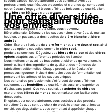
saveurs variées, notre plateforme vous connecte avec des
professionnels qualifiés. Les brasseries et cidreries qui composent
notre réseau s'engagent à vous offrir des boissons de qualité, allant
Une offre diversifiée
de la
bière en fût
à des cidres uniques.
pour satisfaire toutes
vos envies
Dans notre catégorie Bière & Cidre, vous trouverez :
Bière artisanale : Découvrez les saveurs riches et variées, du malt au
houblon, en passant par des recettes de
bière blanche
et
bière
ambrée
.
Cidre : Explorez l'univers du
cidre fermier
et
cidre doux et sec
, ainsi
que des options nouvelles comme le
cidre rosé
.
produits saisonniers : Dégustez des
bières de saison
et des
cidres
épicés
adaptés aux différentes périodes de l'année.
Nous mettons en avant les brasseries et cidreries qui valorisent le
terroir, utilisant des ingrédients de qualité et des méthodes de
fabrication traditionnelles. Chaque produit est le résultat d'un
processus rigoureux, incluant des techniques de fermentation qui
préservent les arômes et les saveurs uniques.
Nos partenaires professionnels s'efforcent de vous offrir non
seulement des
bouteilles
de qualité, mais aussi une expérience
d'achat sans pareil. Que vous souhaitiez
acheter du cidre
ou
explorer des
bières du monde
, notre marketplace facilite votre
découverte.
En optant pour notre plateforme, vous accédez à des produits
sélectionnés avec soin. Le choix de produits artisanaux et locaux
enrichit vos dégustations, vous permettant d'apprécier chaque