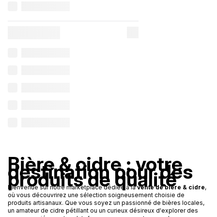
Bière & cidre : votre
destination pour des
produits de qualité
Bienvenue sur notre marketplace dédiée à la
vente de bière & cidre
,
où vous découvrirez une sélection soigneusement choisie de
produits artisanaux. Que vous soyez un passionné de bières locales,
un amateur de cidre pétillant ou un curieux désireux d'explorer des