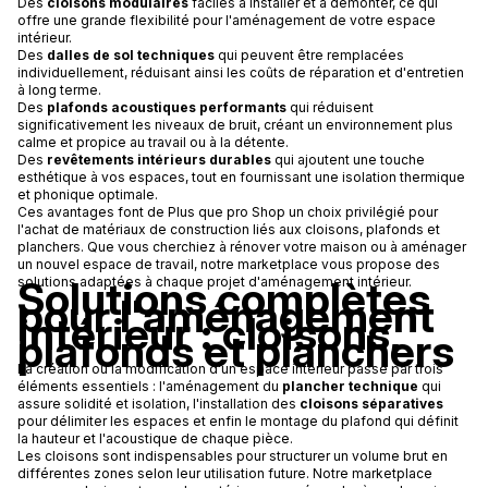
Des
cloisons modulaires
faciles à installer et à démonter, ce qui
offre une grande flexibilité pour l'aménagement de votre espace
intérieur.
Des
dalles de sol techniques
qui peuvent être remplacées
individuellement, réduisant ainsi les coûts de réparation et d'entretien
à long terme.
Des
plafonds acoustiques performants
qui réduisent
significativement les niveaux de bruit, créant un environnement plus
calme et propice au travail ou à la détente.
Des
revêtements intérieurs durables
qui ajoutent une touche
esthétique à vos espaces, tout en fournissant une isolation thermique
et phonique optimale.
Ces avantages font de Plus que pro Shop un choix privilégié pour
l'achat de matériaux de construction liés aux cloisons, plafonds et
planchers. Que vous cherchiez à rénover votre maison ou à aménager
un nouvel espace de travail, notre marketplace vous propose des
Solutions complètes
solutions adaptées à chaque projet d'aménagement intérieur.
pour l'aménagement
intérieur : cloisons,
plafonds et planchers
La création ou la modification d'un espace intérieur passe par trois
éléments essentiels : l'aménagement du
plancher technique
qui
assure solidité et isolation, l'installation des
cloisons séparatives
pour délimiter les espaces et enfin le montage du plafond qui définit
la hauteur et l'acoustique de chaque pièce.
Les cloisons sont indispensables pour structurer un volume brut en
différentes zones selon leur utilisation future. Notre marketplace