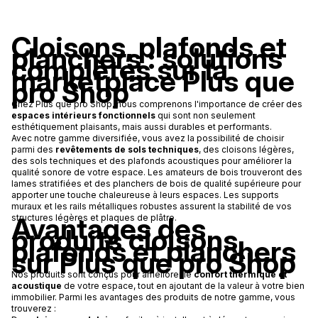
avec
Xavier
Cloisons, plafonds et
ROUY
planchers : solutions
complètes sur la
marketplace Plus que
pro Shop
Chez Plus que pro Shop, nous comprenons l'importance de créer des
espaces intérieurs fonctionnels
qui sont non seulement
esthétiquement plaisants, mais aussi durables et performants.
Avec notre gamme diversifiée, vous avez la possibilité de choisir
parmi des
revêtements de sols techniques
, des cloisons légères,
des sols techniques et des plafonds acoustiques pour améliorer la
qualité sonore de votre espace. Les amateurs de bois trouveront des
lames stratifiées et des planchers de bois de qualité supérieure pour
apporter une touche chaleureuse à leurs espaces. Les supports
muraux et les rails métalliques robustes assurent la stabilité de vos
Avantages des
structures légères et plaques de plâtre.
produits cloisons,
plafonds et planchers
sur Plus que pro Shop
Nos produits sont conçus pour améliorer le
confort thermique et
acoustique
de votre espace, tout en ajoutant de la valeur à votre bien
immobilier. Parmi les avantages des produits de notre gamme, vous
trouverez :