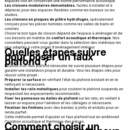
espaces tout en conservant une bonne performance acoustique.
Les cloisons modulaires démontables
, faciles à installer et à
déplacer, pour des espaces flexibles comme les bureaux ou les
studios.
Les cloisons en plaques de plâtre hydrofuges
, spécialement
conçues pour les pièces humides comme les salles de bains et
cuisines.
Choisir le bon type de cloison dépend de l'espace à aménager et de
vos besoins en matière de
confort acoustique et thermique
. Nos
conseillers peuvent vous guider dans la sélection des matériaux les
plus adaptés à votre projet d'aménagement intérieur.
Quelles étapes suivre
pour poser un faux
plafond ?
La pose d'un faux plafond nécessite de suivre plusieurs étapes pour
garantir une installation propre et durable. Voici les étapes clés pour
réussir votre projet :
Préparer la surface
en vérifiant l'état du plafond existant et en le
nettoyant si nécessaire.
Installer les rails métalliques
pour soutenir le plafond suspendu en
respectant les espacements recommandés.
Fixer les panneaux ou dalles de plafond
sur les rails, en veillant à
laisser un espace pour l'aération et les câblages si nécessaire.
Finaliser les finitions
avec des bandes à joints et enduits pour un
rendu parfait.
Cette méthode permet d'ajouter un faux plafond tout en améliorant
l'isolation acoustique et thermique des pièces.
Comment choisir un