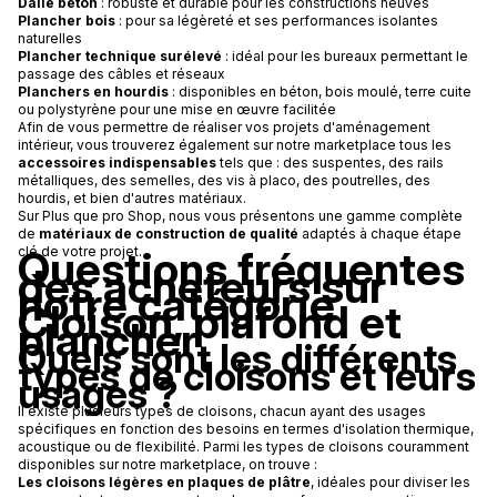
Dalle béton
: robuste et durable pour les constructions neuves
Plancher bois
: pour sa légèreté et ses performances isolantes
naturelles
Plancher technique surélevé
: idéal pour les bureaux permettant le
passage des câbles et réseaux
Planchers en hourdis
: disponibles en béton, bois moulé, terre cuite
ou polystyrène pour une mise en œuvre facilitée
Afin de vous permettre de réaliser vos projets d'aménagement
intérieur, vous trouverez également sur notre marketplace tous les
accessoires indispensables
tels que : des suspentes, des rails
métalliques, des semelles, des vis à placo, des poutrelles, des
hourdis, et bien d'autres matériaux.
Sur Plus que pro Shop, nous vous présentons une gamme complète
de
matériaux de construction de qualité
adaptés à chaque étape
Questions fréquentes
clé de votre projet.
des acheteurs sur
notre catégorie
Cloison, plafond et
plancher
Quels sont les différents
types de cloisons et leurs
usages ?
Il existe plusieurs types de cloisons, chacun ayant des usages
spécifiques en fonction des besoins en termes d'isolation thermique,
acoustique ou de flexibilité. Parmi les types de cloisons couramment
disponibles sur notre marketplace, on trouve :
Les cloisons légères en plaques de plâtre
, idéales pour diviser les