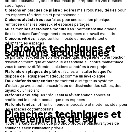
propose plusieurs types de matériaux pour répondre à vos besoins
spécifiques :
Cloisons en plaques de plâtre
: légères mais robustes, idéales pour
les espaces résidentiels et professionnels
Cloisons alvéolaires
: parfaites pour une isolation phonique
renforcée dans les bureaux et espaces partagés
Murs mobiles et cloisons modulaires
: permettent une grande
flexibilité dans l'aménagement des espaces de travail évolutifs
Cloisons vitrées
: apportent luminosité et modernité tout en
délimitant les espaces
Plafonds techniques et
solutions acoustiques
Le plafond, au-delà de son rôle esthétique, a également une fonction
d'isolation thermique et phonique essentielle. Sur notre marketplace,
vous trouverez différentes solutions adaptées à vos projets :
Plafonds en plaques de plâtre
: faciles à installer lorsque l'on
dispose de l'équipement adéquat comme un lève-plaque
Faux plafonds suspendus
: permettent d'intégrer un système
d'éclairage avec spots encastrés ou de dissimuler des câbles, des
tuyaux ou un isolant
Plafonds acoustiques
: réduisent la réverbération sonore et
améliorent le confort acoustique des espaces
Plafonds tendus
: offrent un rendu impeccable et moderne, idéal pour
les espaces contemporains
Planchers techniques et
revêtements de sol
Notre marketplace Plus que pro Shop propose plusieurs types de
solutions selon l'utilisation prévue :