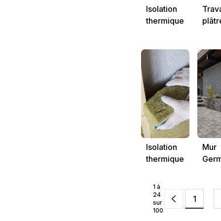
Isolation
Trav
thermique
plâtr
&
amé
acoustique
intér
à Saint-
les 
Quentin –
Fran
Caro Bat
Bat
Isolation
Mur
thermique
Germ
des
Anti
combles et
1 à
rampants –
24
1
sur
Confort et
100
économies