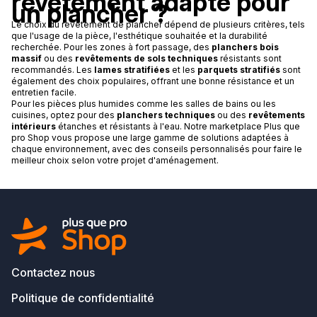
revêtement adapté pour
un plancher ?
Le choix du revêtement de plancher dépend de plusieurs critères, tels
que l'usage de la pièce, l'esthétique souhaitée et la durabilité
recherchée. Pour les zones à fort passage, des
planchers bois
massif
ou des
revêtements de sols techniques
résistants sont
recommandés. Les
lames stratifiées
et les
parquets stratifiés
sont
également des choix populaires, offrant une bonne résistance et un
entretien facile.
Pour les pièces plus humides comme les salles de bains ou les
cuisines, optez pour des
planchers techniques
ou des
revêtements
intérieurs
étanches et résistants à l'eau. Notre marketplace Plus que
pro Shop vous propose une large gamme de solutions adaptées à
chaque environnement, avec des conseils personnalisés pour faire le
meilleur choix selon votre projet d'aménagement.
Contactez nous
Politique de confidentialité