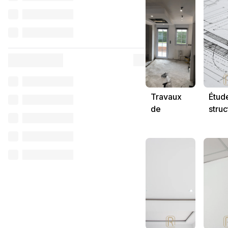
Travaux
Étud
de
struc
Plâtrerie
et
tech